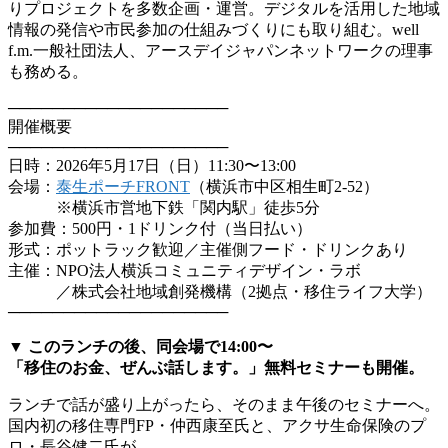
りプロジェクトを多数企画・運営。デジタルを活用した地域
情報の発信や市民参加の仕組みづくりにも取り組む。well
f.m.一般社団法人、アースデイジャパンネットワークの理事
も務める。
────────────────────
開催概要
────────────────────
日時：2026年5月17日（日）11:30〜13:00
会場：
泰生ポーチFRONT
（横浜市中区相生町2-52）
※横浜市営地下鉄「関内駅」徒歩5分
参加費：500円・1ドリンク付（当日払い）
形式：ポットラック歓迎／主催側フード・ドリンクあり
主催：NPO法人横浜コミュニティデザイン・ラボ
／株式会社地域創発機構（2拠点・移住ライフ大学）
────────────────────
▼ このランチの後、同会場で14:00〜
「移住のお金、ぜんぶ話します。」無料セミナーも開催。
ランチで話が盛り上がったら、そのまま午後のセミナーへ。
国内初の移住専門FP・仲西康至氏と、アクサ生命保険のプ
ロ・長谷健二氏が