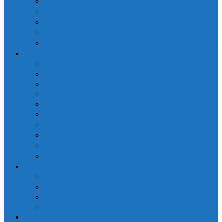
当法人について
業務委託について
個人情報保護方針
代表者挨拶
参加中の団体・ネットワーク、締結している協定
プロジェクト
さくらWORKS＜関内＞
泰生ポーチフロント
LOCAL GOOD YOKOHAMA
ヨコハマ経済新聞 / 港北経済新聞
横浜市ことぶき協働スペース
よこはま共創コンソーシアム
ファブラボ関内
政策デザイン勉強会
ラボ図書環オーサートーク
臨場〜私の中の横浜を詠う
参加する
NPO会員 種別・特典
NPO会員 入退会申込
LOCAL GOOD DAO
インターンシップ・プロボノ募集
アクセス