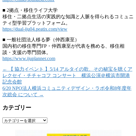
■ 2拠点・移住ライフ大学
移住・二拠点生活の実践的な知識と人脈を得られるコミュニ
ティ型学習プラットフォーム。
https://dual-iju04.peatix.com/view
■ 一般社団法人移る夢（仲西康至）
国内初の移住専門FP・仲西康至が代表を務める、移住相
談・支援の専門団体。
https://www.ijuplanner.com
←
【 協力イベント 】5/14 アルタイの歌、その秘宝を聴くア
レクセイ・チチャコフ コンサート 横浜公演＠横浜市開港
記念会館
6/20 NPO法人横浜コミュニティデザイン・ラボ令和8年度年
次総会 について
→
カテゴリー
カ
テ
ゴ