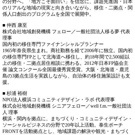
の分野へ。「地方こそ面白い」を信念に、課題先進国・日本
のリアルな地域の現実と向き合いながら、移住・二拠点・関
係人口創出のプログラムを全国で展開中。
■ 仲西 康至
株式会社地域創発機構 フェロー／一般社団法人移る夢 代表
理事
国内初の移住専門ファイナンシャルプランナー
1965年奈良県生まれ。商社勤務を経て2006年に独立。国内初
の移住専門FPとして北海道へ移住し、約18年間で2,500組以
上の移住・二拠点居住相談に携わる。2012年日本FP協会主
催 論文コンクール全国最優秀賞受賞。大阪・北海道・鹿児
島の3拠点生活を実践しながら、自治体の移住施策設計も支
援。
■ 杉浦 裕樹
NPO法人横浜コミュニティデザイン・ラボ 代表理事
株式会社地域創発機構 シニアフェロー／well f.m.一般社団法
人 理事
横浜・関内を拠点に、まちづくり・コミュニティデザイン・
ソーシャルビジネスの分野で20年以上活動。泰生ポーチ
FRONTを活動拠点とし、地域課題の解決や観光・まちづく