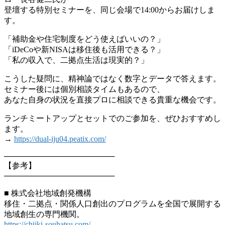
登壇する特別セミナーを、同じ会場で14:00からお届けしま
す。
「補助金や住宅制度をどう使えばいいの？」
「iDeCoや新NISAは移住後も活用できる？」
「私の収入で、二拠点生活は現実的？」
こうした疑問に、精神論ではなく数字とデータで答えます。
セミナー後には個別相談タイムもあるので、
あなた自身の状況を直接プロに相談できる貴重な機会です。
ランチミートアップとセットでのご参加を、ぜひおすすめし
ます。
→
https://dual-iju04.peatix.com/
────────────────────
【参考】
────────────────────
■ 株式会社地域創発機構
移住・二拠点・関係人口創出のプログラムを全国で展開する
地域創生の専門機関。
https://chiiki-souhatsu.com/