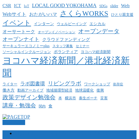
LOCAL GOOD YOKOHAMA
CSR
ICT
Web
slider
IoT
SDGs
さくらWORKS
Webサイト
おたがいハマ
ひとり親支援
イベント
インターン
エシカル
ウェルビーイング
オープンデータ
オーサートーク
オープンイノベーション
オープンナイト
クラウドファンディング
サーキュラーエコノミーplus
スタッフ募集
セミナー
ボランティア
ヨコハマ経済新聞
ソーシャルインクルージョン
ヨコハマ経済新聞／港北経済新
聞
リビングラボ
ラボ図書環
ライター
ワークショップ
依存症
働き方
動画アーカイブ
地球温暖化
地域循環型経済
復興
政策デザイン勉強会
泰生ポーチ
本
横浜市
災害
講座・勉強会
食
関内
PAGETOP
横浜コミュニティデザイン・ラボについて