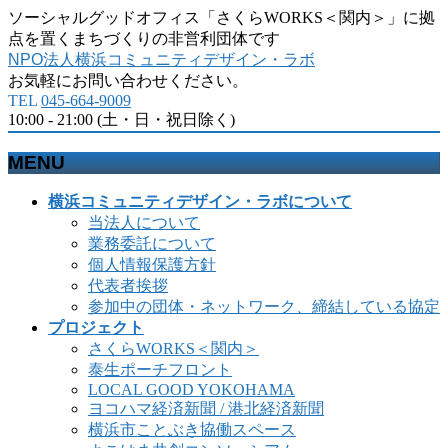
ソーシャルグッドオフィス「さくらWORKS＜関内＞」に拠
点を置くまちづくりの非営利団体です
NPO法人横浜コミュニティデザイン・ラボ
お気軽にお問い合わせください。
TEL
045-664-9009
10:00 - 21:00 (土・日・祝日除く)
MENU
メ
横浜コミュニティデザイン・ラボについて
ニ
当法人について
ュ
業務委託について
ー
個人情報保護方針
を
代表者挨拶
飛
参加中の団体・ネットワーク、締結している協定
ば
プロジェクト
す
さくらWORKS＜関内＞
泰生ポーチフロント
LOCAL GOOD YOKOHAMA
ヨコハマ経済新聞 / 港北経済新聞
横浜市ことぶき協働スペース