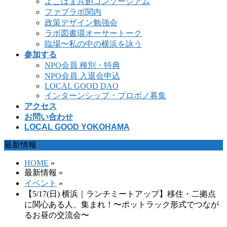
よこはま共創コンソーシアム
ファブラボ関内
政策デザイン勉強会
ラボ図書環オーサートーク
臨場〜私の中の横浜を詠う
参加する
NPO会員 種別・特典
NPO会員 入退会申込
LOCAL GOOD DAO
インターンシップ・プロボノ募集
アクセス
お問い合わせ
LOCAL GOOD YOKOHAMA
最新情報
HOME
»
最新情報 »
イベント
»
【5/17(日) 横浜｜ランチミートアップ】移住・二拠点
に関心ある人、集まれ！〜ポットラック形式でつなが
るお昼の交流会〜