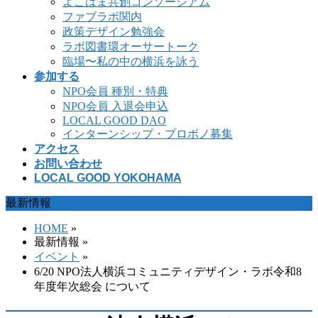
よこはま共創コンソーシアム
ファブラボ関内
政策デザイン勉強会
ラボ図書環オーサートーク
臨場〜私の中の横浜を詠う
参加する
NPO会員 種別・特典
NPO会員 入退会申込
LOCAL GOOD DAO
インターンシップ・プロボノ募集
アクセス
お問い合わせ
LOCAL GOOD YOKOHAMA
最新情報
HOME
»
最新情報 »
イベント
»
6/20 NPO法人横浜コミュニティデザイン・ラボ令和8
年度年次総会 について