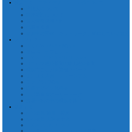
横浜コミュニティデザイン・ラボについて
当法人について
業務委託について
個人情報保護方針
代表者挨拶
参加中の団体・ネットワーク、締結している協定
プロジェクト
さくらWORKS＜関内＞
泰生ポーチフロント
LOCAL GOOD YOKOHAMA
ヨコハマ経済新聞 / 港北経済新聞
横浜市ことぶき協働スペース
よこはま共創コンソーシアム
ファブラボ関内
政策デザイン勉強会
ラボ図書環オーサートーク
臨場〜私の中の横浜を詠う
参加する
NPO会員 種別・特典
NPO会員 入退会申込
LOCAL GOOD DAO
インターンシップ・プロボノ募集