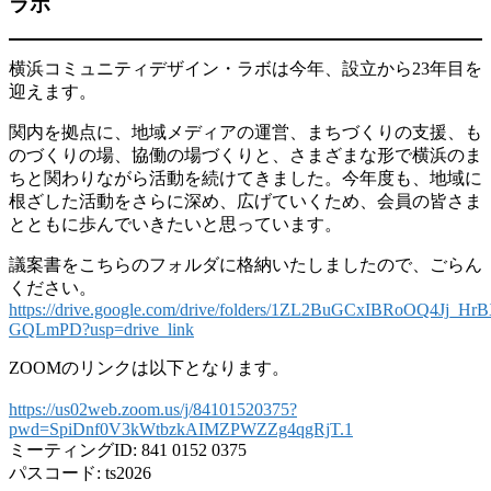
ラボ
横浜コミュニティデザイン・ラボは今年、設立から23年目を
迎えます。
関内を拠点に、地域メディアの運営、まちづくりの支援、も
のづくりの場、協働の場づくりと、さまざまな形で横浜のま
ちと関わりながら活動を続けてきました。今年度も、地域に
根ざした活動をさらに深め、広げていくため、会員の皆さま
とともに歩んでいきたいと思っています。
議案書をこちらのフォルダに格納いたしましたので、ごらん
ください。
https://drive.google.com/drive/folders/1ZL2BuGCxIBRoOQ4Jj_Hr
GQLmPD?usp=drive_link
ZOOMのリンクは以下となります。
https://us02web.zoom.us/j/84101520375?
pwd=SpiDnf0V3kWtbzkAIMZPWZZg4qgRjT.1
ミーティングID: 841 0152 0375
パスコード: ts2026