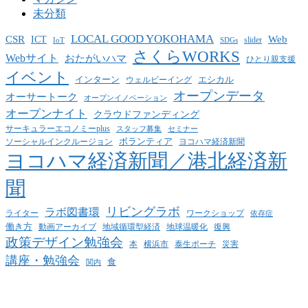
未分類
LOCAL GOOD YOKOHAMA
CSR
ICT
Web
slider
IoT
SDGs
さくらWORKS
Webサイト
おたがいハマ
ひとり親支援
イベント
インターン
エシカル
ウェルビーイング
オープンデータ
オーサートーク
オープンイノベーション
オープンナイト
クラウドファンディング
サーキュラーエコノミーplus
スタッフ募集
セミナー
ボランティア
ヨコハマ経済新聞
ソーシャルインクルージョン
ヨコハマ経済新聞／港北経済新
聞
リビングラボ
ラボ図書環
ライター
ワークショップ
依存症
働き方
動画アーカイブ
地球温暖化
地域循環型経済
復興
政策デザイン勉強会
泰生ポーチ
本
横浜市
災害
講座・勉強会
食
関内