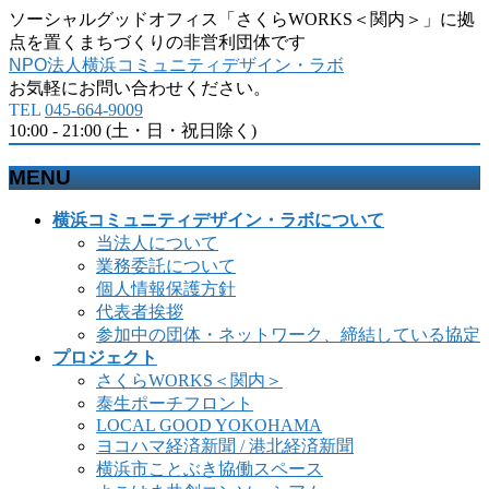
ソーシャルグッドオフィス「さくらWORKS＜関内＞」に拠
点を置くまちづくりの非営利団体です
NPO法人横浜コミュニティデザイン・ラボ
お気軽にお問い合わせください。
TEL
045-664-9009
10:00 - 21:00 (土・日・祝日除く)
MENU
メ
横浜コミュニティデザイン・ラボについて
ニ
当法人について
ュ
業務委託について
ー
個人情報保護方針
を
代表者挨拶
飛
参加中の団体・ネットワーク、締結している協定
ば
プロジェクト
す
さくらWORKS＜関内＞
泰生ポーチフロント
LOCAL GOOD YOKOHAMA
ヨコハマ経済新聞 / 港北経済新聞
横浜市ことぶき協働スペース