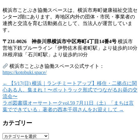
横浜市ことぶき協働スペースは、横浜市寿町健康福祉交流セ
ンター2階にあります。寿地区内外の団体・市民・事業者の
連携と交流を育む活動拠点として、当法人が運営していま
す。
〒231-0026 神奈川県横浜市中区寿町4丁目14番4号
横浜市
営地下鉄ブルーライン「伊勢佐木長者町駅」より徒歩約10分
JR根岸線「石川町駅」より徒歩約10分
横浜市ことぶき協働スペース公式サイト：
https://kotobuki.space/
←
【5/17(日) 横浜｜ランチミートアップ】移住・二拠点に関
心ある人、集まれ！〜ポットラック形式でつながるお昼の交
流会〜
ラボ図書環オーサートークvol.59 7月11日（土）「まちは言
葉でできている」著者の西本千尋さんをお迎えして
→
カテゴリー
カ