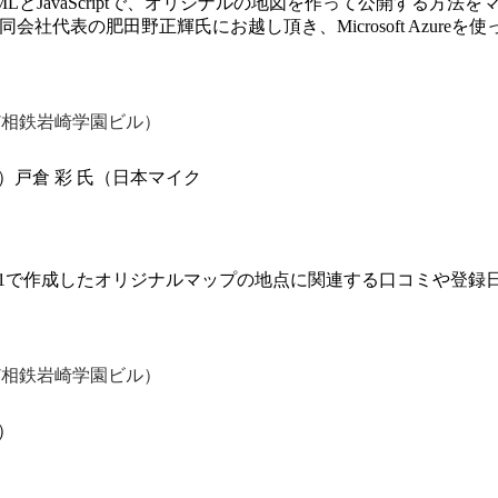
TMLとJavaScriptで、オリジナルの地図を作って公開する
社代表の肥田野正輝氏にお越し頂き、Microsoft Azur
7相鉄岩崎学園ビル）
）戸倉 彩 氏（日本マイク
Vol.1で作成したオリジナルマップの地点に関連する口コミや登録日
7相鉄岩崎学園ビル）
）