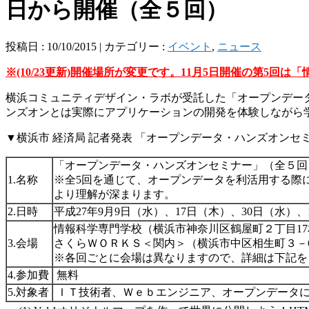
日から開催（全５回）
投稿日 : 10/10/2015 | カテゴリー :
イベント
,
ニュース
※(10/23更新)開催場所が変更です。11月5日開催の第5回
横浜コミュニティデザイン・ラボが受託した「オープンデータ
ンズオンとは実際にアプリケーションの開発を体験しながら
▼横浜市 経済局 記者発表 「オープンデータ・ハンズオン
「オープンデータ・ハンズオンセミナー」（全５回
1.名称
※全5回を通じて、オープンデータを利活用する際
より理解が深まります。
2.日時
平成27年9月9日（水）、17日（木）、30日（水）、1
情報科学専門学校（横浜市神奈川区鶴屋町２丁目1
3.会場
さくらＷＯＲＫＳ＜関内＞（横浜市中区相生町３－
※各回ごとに会場は異なりますので、詳細は下記を
4.参加費
無料
5.対象者
ＩＴ技術者、Ｗｅｂエンジニア、オープンデータ