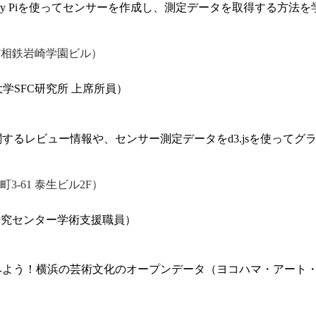
pberry Piを使ってセンサーを作成し、測定データを取得する方法
7相鉄岩崎学園ビル）
大学SFC研究所 上席所員）
点に関するレビュー情報や、センサー測定データをd3.jsを使って
）
-61 泰生ビル2F）
学研究センター学術支援職員）
作ってみよう！横浜の芸術文化のオープンデータ（ヨコハマ・アート