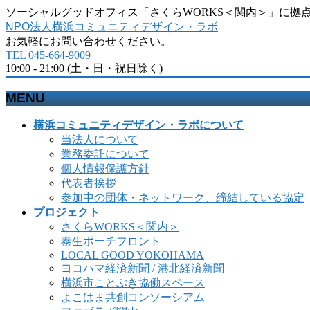
ソーシャルグッドオフィス「さくらWORKS＜関内＞」に拠
NPO法人横浜コミュニティデザイン・ラボ
お気軽にお問い合わせください。
TEL 045-664-9009
10:00 - 21:00 (土・日・祝日除く)
MENU
メ
横浜コミュニティデザイン・ラボについて
ニ
当法人について
ュ
業務委託について
ー
個人情報保護方針
を
代表者挨拶
飛
参加中の団体・ネットワーク、締結している協定
ば
プロジェクト
す
さくらWORKS＜関内＞
泰生ポーチフロント
LOCAL GOOD YOKOHAMA
ヨコハマ経済新聞 / 港北経済新聞
横浜市ことぶき協働スペース
よこはま共創コンソーシアム