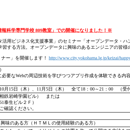
は「情報科学専門学校 809教室」での開催になりました！※
活用ビジネス化支援事業」のセミナー「オープンデータ・ハンズ
学習する方法。オープンデータに興味のあるエンジニアの皆様
セミナー」を開催します！
http://www.city.yokohama.lg.jp/keizai/ha
）
に必要なWebの周辺技術を学びつつアプリ作成を体験できる内
0月15日（木）、11月5日（木） 全て18：00～21：00 （受付
7相鉄岩崎学園ビル） または
61泰生ビル２Ｆ）
ご確認ください。
に興味のある方（ＨＴＭＬの使用経験のある方）