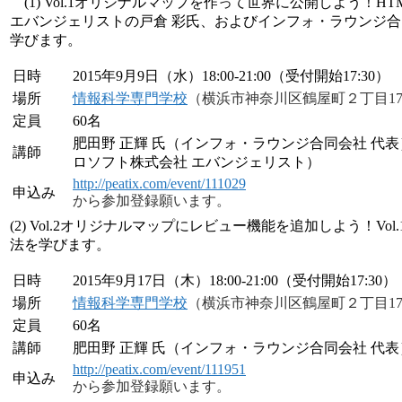
(1) Vol.1オリジナルマップを作って世界に公開しよう！H
エバンジェリストの戸倉 彩氏、およびインフォ・ラウンジ合同会
学びます。
日時
2015年9月9日（水）18:00-21:00（受付開始17:30）
場所
情報科学専門学校
（横浜市神奈川区鶴屋町２丁目1
定員
60名
肥田野 正輝 氏（インフォ・ラウンジ合同会社 代表
講師
ロソフト株式会社 エバンジェリスト）
http://peatix.com/event/111029
申込み
から参加登録願います。
(2) Vol.2オリジナルマップにレビュー機能を追加しよう！
法を学びます。
日時
2015年9月17日（木）18:00-21:00（受付開始17:30）
場所
情報科学専門学校
（横浜市神奈川区鶴屋町２丁目1
定員
60名
講師
肥田野 正輝 氏（インフォ・ラウンジ合同会社 代表
http://peatix.com/event/111951
申込み
から参加登録願います。