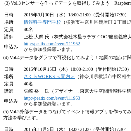
(3) Vol.3センサーを作ってデータを取得してみよう！Ras
日時
2015年9月30日（水）18:00-21:00（受付開始17:30）
場所
情報科学専門学校
（横浜市神奈川区鶴屋町２丁目1
定員
40名
講師
上松 大輝 氏（株式会社木星ラヂヲ COO/慶應義塾
http://peatix.com/event/111952
申込み
から参加登録願います。
(4) Vol.4データをグラフで可視化してみよう！地図の地
日時
2015年10月15日（木）18:00-21:00（受付開始17:30
場所
さくらWORKS ＜関内＞
（神奈川県横浜市中区相生町3
定員
40名
講師
矢崎 裕一 氏（デザイナー, 東京大学空間情報科
http://peatix.com/event/111953
申込み
から参加登録願います。
(5) Vol.5外部データをつなげてイベント情報アプリを
方法を学びます。
日時
2015年11月5日（木）18:00-21:00（受付開始17:30）