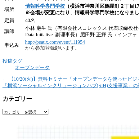
情報科学専門学校
（横浜市神奈川区鶴屋町２丁目1
場所
※会場が変更になり、情報科学専門学校になりま
定員
40名
小林 巌生 氏（有限会社スコレックス 代表取締役社長／NP
講師
Data Initiative 副理事長）肥田野 正輝 氏（
http://peatix.com/event/111954
申込み
から参加登録願います。
投稿タグ
オープンデータ
←
【10/20(火)】無料セミナー「オープンデータを使った
「横浜ソーシャルインクリュージョンハブ(SIH)支援事業」
カテゴリー
カ
テ
ゴ
リ
ー