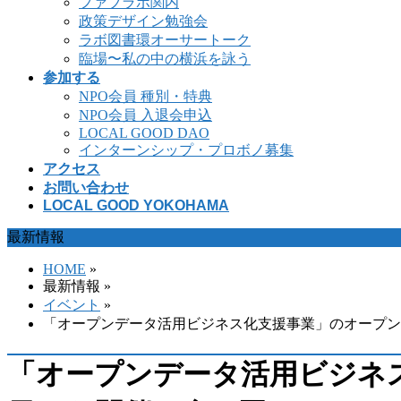
ファブラボ関内
政策デザイン勉強会
ラボ図書環オーサートーク
臨場〜私の中の横浜を詠う
参加する
NPO会員 種別・特典
NPO会員 入退会申込
LOCAL GOOD DAO
インターンシップ・プロボノ募集
アクセス
お問い合わせ
LOCAL GOOD YOKOHAMA
最新情報
HOME
»
最新情報 »
イベント
»
「オープンデータ活用ビジネス化支援事業」のオープン
「オープンデータ活用ビジネ