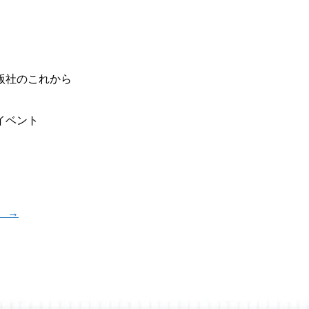
版社のこれから
イベント
！
→