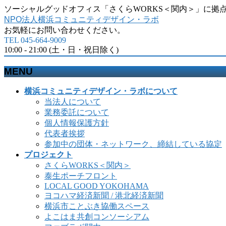
ソーシャルグッドオフィス「さくらWORKS＜関内＞」に拠
NPO法人横浜コミュニティデザイン・ラボ
お気軽にお問い合わせください。
TEL 045-664-9009
10:00 - 21:00 (土・日・祝日除く)
MENU
メ
横浜コミュニティデザイン・ラボについて
ニ
当法人について
ュ
業務委託について
ー
個人情報保護方針
を
代表者挨拶
飛
参加中の団体・ネットワーク、締結している協定
ば
プロジェクト
す
さくらWORKS＜関内＞
泰生ポーチフロント
LOCAL GOOD YOKOHAMA
ヨコハマ経済新聞 / 港北経済新聞
横浜市ことぶき協働スペース
よこはま共創コンソーシアム