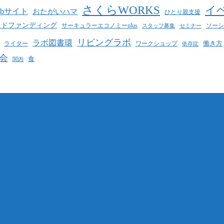
さくらWORKS
イ
ebサイト
おたがいハマ
ひとり親支援
ウドファンディング
サーキュラーエコノミーplus
ソーシ
スタッフ募集
セミナー
リビングラボ
ラボ図書環
働き方
ライター
ワークショップ
依存症
会
食
関内