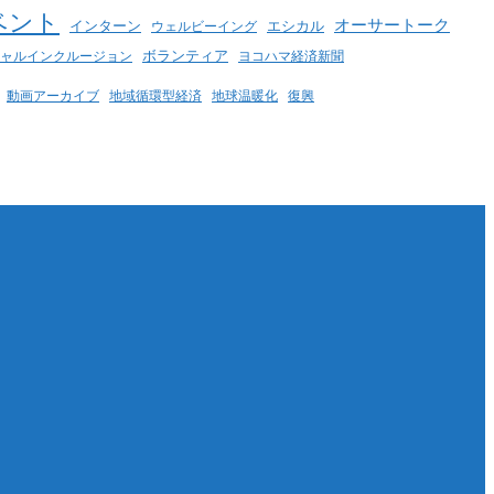
ベント
オーサートーク
インターン
エシカル
ウェルビーイング
ボランティア
ヨコハマ経済新聞
ャルインクルージョン
動画アーカイブ
地球温暖化
地域循環型経済
復興