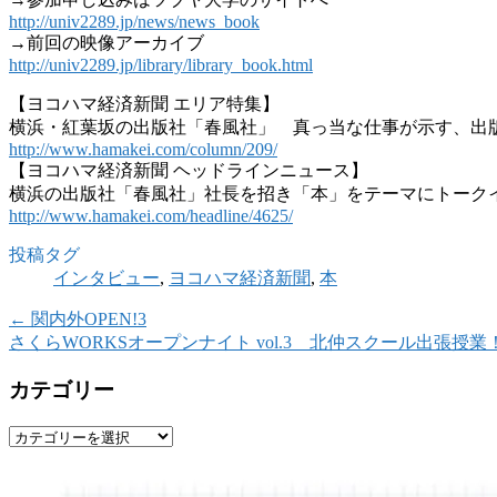
http://univ2289.jp/news/news_book
→前回の映像アーカイブ
http://univ2289.jp/library/library_book.html
【ヨコハマ経済新聞 エリア特集】
横浜・紅葉坂の出版社「春風社」 真っ当な仕事が示す、出
http://www.hamakei.com/column/209/
【ヨコハマ経済新聞 ヘッドラインニュース】
横浜の出版社「春風社」社長を招き「本」をテーマにトーク
http://www.hamakei.com/headline/4625/
投稿タグ
インタビュー
,
ヨコハマ経済新聞
,
本
←
関内外OPEN!3
さくらWORKSオープンナイト vol.3 北仲スクール出張授業
カテゴリー
カ
テ
ゴ