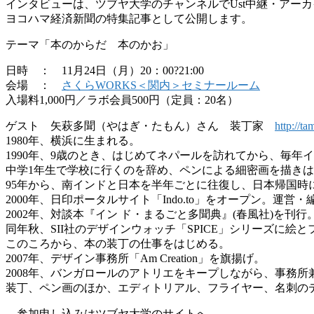
インタビューは、ツブヤ大学のチャンネルでUst中継・アー
ヨコハマ経済新聞の特集記事として公開します。
テーマ「本のからだ 本のかお」
日時 ： 11月24日（月）20：00?21:00
会場 ：
さくらWORKS＜関内＞セミナールーム
入場料1,000円／ラボ会員500円（定員：20名）
ゲスト 矢萩多聞（やはぎ・たもん）さん 装丁家
http://ta
1980年、横浜に生まれる。
1990年、9歳のとき、はじめてネパールを訪れてから、毎年
中学1年生で学校に行くのを辞め、ペンによる細密画を描き
95年から、南インドと日本を半年ごとに往復し、日本帰国時
2000年、日印ポータルサイト「Indo.to」をオープン。
2002年、対談本『イン ド・まるごと多聞典』(春風社)を刊行
同年秋、SII社のデザインウォッチ「SPICE」シリーズに絵
このころから、本の装丁の仕事をはじめる。
2007年、デザイン事務所「Am Creation」を旗揚げ。
2008年、バンガロールのアトリエをキープしながら、事務
装丁、ペン画のほか、エディトリアル、フライヤー、名刺の
→参加申し込みはツブヤ大学のサイトへ