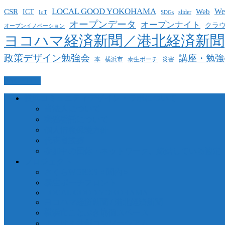
LOCAL GOOD YOKOHAMA
W
CSR
ICT
Web
slider
IoT
SDGs
オープンデータ
オープンナイト
クラ
オープンイノベーション
ヨコハマ経済新聞／港北経済新聞
政策デザイン勉強会
講座・勉強
泰生ポーチ
本
横浜市
災害
PAGETOP
横浜コミュニティデザイン・ラボについて
当法人について
業務委託について
個人情報保護方針
代表者挨拶
参加中の団体・ネットワーク、締結している協定
プロジェクト
さくらWORKS＜関内＞
泰生ポーチフロント
LOCAL GOOD YOKOHAMA
ヨコハマ経済新聞 / 港北経済新聞
横浜市ことぶき協働スペース
よこはま共創コンソーシアム