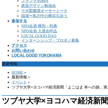
ファブラボ関内
政策デザイン勉強会
ラボ図書環オーサートーク
臨場〜私の中の横浜を詠う
参加する
NPO会員 種別・特典
NPO会員 入退会申込
LOCAL GOOD DAO
インターンシップ・プロボノ募集
アクセス
お問い合わせ
LOCAL GOOD YOKOHAMA
最新情報
HOME
»
最新情報 »
イベント
»
ツブヤ大学×ヨコハマ経済新聞「よこはま 本への旅」第
ツブヤ大学×ヨコハマ経済新聞