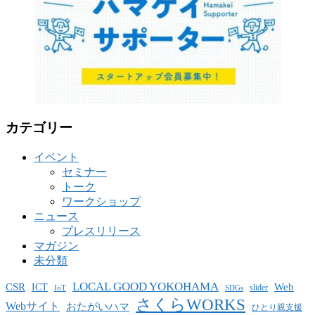
カテゴリー
イベント
セミナー
トーク
ワークショップ
ニュース
プレスリリース
マガジン
未分類
LOCAL GOOD YOKOHAMA
CSR
ICT
Web
slider
IoT
SDGs
さくらWORKS
Webサイト
おたがいハマ
ひとり親支援