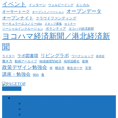
イベント
インターン
エシカル
ウェルビーイング
オープンデータ
オーサートーク
オープンイノベーション
オープンナイト
クラウドファンディング
サーキュラーエコノミーplus
スタッフ募集
セミナー
ボランティア
ヨコハマ経済新聞
ソーシャルインクルージョン
ヨコハマ経済新聞／港北経済新
聞
リビングラボ
ラボ図書環
ライター
ワークショップ
依存症
働き方
動画アーカイブ
地球温暖化
地域循環型経済
復興
政策デザイン勉強会
泰生ポーチ
本
横浜市
災害
講座・勉強会
食
関内
PAGETOP
横浜コミュニティデザイン・ラボについて
当法人について
業務委託について
個人情報保護方針