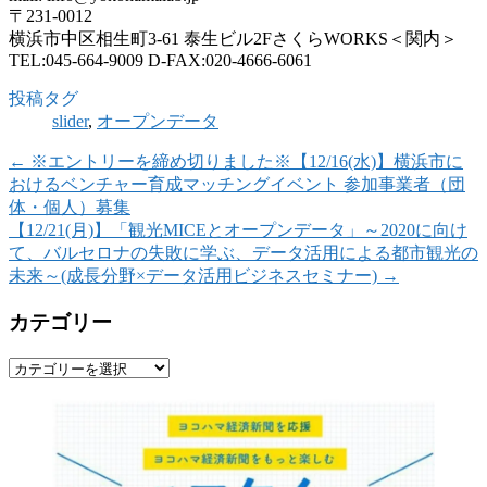
〒231-0012
横浜市中区相生町3-61 泰生ビル2FさくらWORKS＜関内＞
TEL:045-664-9009 D-FAX:020-4666-6061
投稿タグ
slider
,
オープンデータ
←
※エントリーを締め切りました※【12/16(水)】横浜市に
おけるベンチャー育成マッチングイベント 参加事業者（団
体・個人）募集
【12/21(月)】「観光MICEとオープンデータ」～2020に向け
て、バルセロナの失敗に学ぶ、データ活用による都市観光の
未来～(成長分野×データ活用ビジネスセミナー)
→
カテゴリー
カ
テ
ゴ
リ
ー