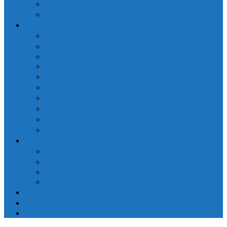
代表者挨拶
参加中の団体・ネットワーク、締結している協定
プロジェクト
さくらWORKS＜関内＞
泰生ポーチフロント
LOCAL GOOD YOKOHAMA
ヨコハマ経済新聞 / 港北経済新聞
横浜市ことぶき協働スペース
よこはま共創コンソーシアム
ファブラボ関内
政策デザイン勉強会
ラボ図書環オーサートーク
臨場〜私の中の横浜を詠う
参加する
NPO会員 種別・特典
NPO会員 入退会申込
LOCAL GOOD DAO
インターンシップ・プロボノ募集
アクセス
お問い合わせ
LOCAL GOOD YOKOHAMA