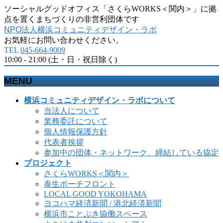
ソーシャルグッドオフィス「さくらWORKS＜関内＞」に拠
点を置くまちづくりの非営利団体です
NPO法人横浜コミュニティデザイン・ラボ
お気軽にお問い合わせください。
TEL
045-664-9009
10:00 - 21:00 (土・日・祝日除く)
MENU
メ
横浜コミュニティデザイン・ラボについて
ニ
当法人について
ュ
業務委託について
ー
個人情報保護方針
を
代表者挨拶
飛
参加中の団体・ネットワーク、締結している協定
ば
プロジェクト
す
さくらWORKS＜関内＞
泰生ポーチフロント
LOCAL GOOD YOKOHAMA
ヨコハマ経済新聞 / 港北経済新聞
横浜市ことぶき協働スペース