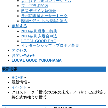
よこはま共創コンソーシアム
ファブラボ関内
政策デザイン勉強会
ラボ図書環オーサートーク
臨場〜私の中の横浜を詠う
参加する
NPO会員 種別・特典
NPO会員 入退会申込
LOCAL GOOD DAO
インターンシップ・プロボノ募集
アクセス
お問い合わせ
LOCAL GOOD YOKOHAMA
最新情報
HOME
»
最新情報 »
イベント
»
クロストーク「横浜のCSRの未来」／（新）CSR検定3
級公式勉強会＠横浜