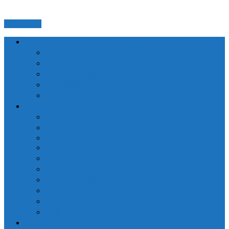
PAGETOP
横浜コミュニティデザイン・ラボについて
当法人について
業務委託について
個人情報保護方針
代表者挨拶
参加中の団体・ネットワーク、締結している協定
プロジェクト
さくらWORKS＜関内＞
泰生ポーチフロント
LOCAL GOOD YOKOHAMA
ヨコハマ経済新聞 / 港北経済新聞
横浜市ことぶき協働スペース
よこはま共創コンソーシアム
ファブラボ関内
政策デザイン勉強会
ラボ図書環オーサートーク
臨場〜私の中の横浜を詠う
参加する