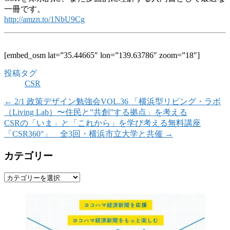
一冊です。
http://amzn.to/1NbU9Cg
[embed_osm lat=”35.44665″ lon=”139.63786″ zoom=”18″]
投稿タグ
CSR
←
2/1 政策デザイン勉強会VOL.36 「横浜型リビング・ラボ
（Living Lab）〜住民と”共創”する拠点」を考える
CSRの「いま」と「これから」を学び考える無料講座
「CSR360°」 全3回・横浜市立大学と共催
→
カテゴリー
カ
テ
ゴ
リ
ー