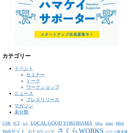
カテゴリー
イベント
セミナー
トーク
ワークショップ
ニュース
プレスリリース
マガジン
未分類
LOCAL GOOD YOKOHAMA
CSR
ICT
Web
slider
IoT
SDGs
さくらWORKS
Webサイト
おたがいハマ
ひとり親支援