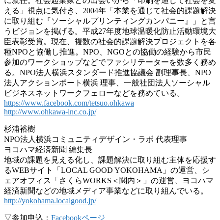
に就任。社会起業家との出会いから「印刷を通じて社会を変
える」視点に気付き、2004年「本業を通じて社会的課題解決
に取り組む『ソーシャルプリンティングカンパニー』」と言
うビジョンを掲げる。平成27年度地球温暖化防止活動環境大
臣表彰受賞。現在、複数の社会的課題解決プロジェクトを各
種NPOと協働し推進。NPO、NGOとの協働の経験から市民
参加のワークショップなどでファシリテーターを数多く務め
る。NPO法人横浜スタンダード推進協議会 副理事長、NPO
法人アクションポート横浜 理事、一般社団法人ソーシャル
ビジネスネットワークフェローなどを務めている。
https://www.facebook.com/tetsuo.ohkawa
http://www.ohkawa-inc.co.jp/
杉浦裕樹
NPO法人横浜コミュニティデザイン・ラボ 代表理事
ヨコハマ経済新聞 編集長
地域の課題を見える化し、課題解決に取り組む主体を応援す
るWEBサイト「LOCAL GOOD YOKOHAMA」の運営、シ
ェアオフィス「さくらWORKS＜関内＞」の運営、ヨコハマ
経済新聞などの地域メディア事業などに取り組んでいる。
http://yokohama.localgood.jp/
▽参加申込：
Facebookページ