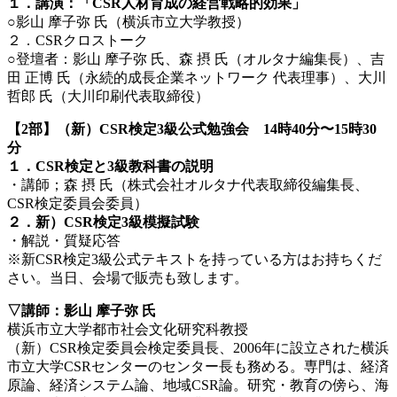
１．講演：「CSR人材育成の経営戦略的効果」
○影山 摩子弥 氏（横浜市立大学教授）
２．CSRクロストーク
○登壇者：影山 摩子弥 氏、森 摂 氏（オルタナ編集長）、吉
田 正博 氏（永続的成長企業ネットワーク 代表理事）、大川
哲郎 氏（大川印刷代表取締役）
【2部】（新）CSR検定3級公式勉強会 14時40分〜15時30
分
１．CSR検定と3級教科書の説明
・講師；森 摂 氏（株式会社オルタナ代表取締役編集長、
CSR検定委員会委員）
２．新）CSR検定3級模擬試験
・解説・質疑応答
※新CSR検定3級公式テキストを持っている方はお持ちくだ
さい。当日、会場で販売も致します。
▽講師：影山 摩子弥 氏
横浜市立大学都市社会文化研究科教授
（新）CSR検定委員会検定委員長、2006年に設立された横浜
市立大学CSRセンターのセンター長も務める。専門は、経済
原論、経済システム論、地域CSR論。研究・教育の傍ら、海