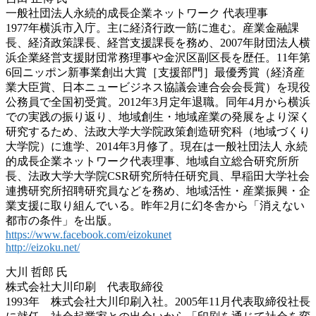
一般社団法人永続的成長企業ネットワーク 代表理事
1977年横浜市入庁。主に経済行政一筋に進む。産業金融課
長、経済政策課長、経営支援課長を務め、2007年財団法人横
浜企業経営支援財団常務理事や金沢区副区長を歴任。11年第
6回ニッポン新事業創出大賞［支援部門］最優秀賞（経済産
業大臣賞、日本ニュービジネス協議会連合会会長賞）を現役
公務員で全国初受賞。2012年3月定年退職。同年4月から横浜
での実践の振り返り、地域創生・地域産業の発展をより深く
研究するため、法政大学大学院政策創造研究科（地域づくり
大学院）に進学、2014年3月修了。現在は一般社団法人 永続
的成長企業ネットワーク代表理事、地域自立総合研究所所
長、法政大学大学院CSR研究所特任研究員、早稲田大学社会
連携研究所招聘研究員などを務め、地域活性・産業振興・企
業支援に取り組んでいる。昨年2月に幻冬舎から「消えない
都市の条件」を出版。
https://www.facebook.com/eizokunet
http://eizoku.net/
大川 哲郎 氏
株式会社大川印刷 代表取締役
1993年 株式会社大川印刷入社。2005年11月代表取締役社長