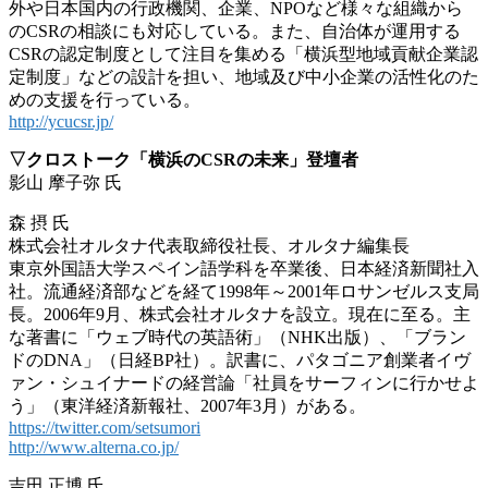
外や日本国内の行政機関、企業、NPOなど様々な組織から
のCSRの相談にも対応している。また、自治体が運用する
CSRの認定制度として注目を集める「横浜型地域貢献企業認
定制度」などの設計を担い、地域及び中小企業の活性化のた
めの支援を行っている。
http://ycucsr.jp/
▽クロストーク「横浜のCSRの未来」登壇者
影山 摩子弥 氏
森 摂 氏
株式会社オルタナ代表取締役社長、オルタナ編集長
東京外国語大学スペイン語学科を卒業後、日本経済新聞社入
社。流通経済部などを経て1998年～2001年ロサンゼルス支局
長。2006年9月、株式会社オルタナを設立。現在に至る。主
な著書に「ウェブ時代の英語術」（NHK出版）、「ブラン
ドのDNA」（日経BP社）。訳書に、パタゴニア創業者イヴ
ァン・シュイナードの経営論「社員をサーフィンに行かせよ
う」（東洋経済新報社、2007年3月）がある。
https://twitter.com/setsumori
http://www.alterna.co.jp/
吉田 正博 氏