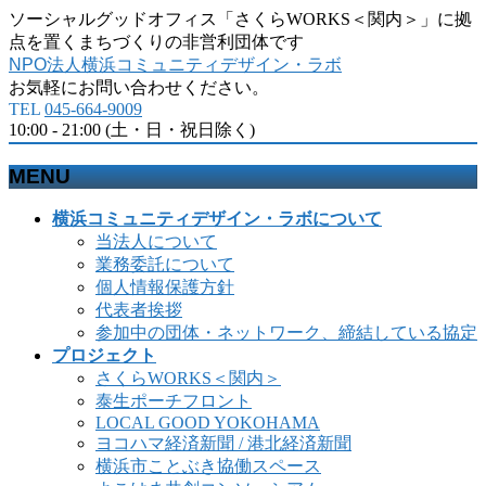
ソーシャルグッドオフィス「さくらWORKS＜関内＞」に拠
点を置くまちづくりの非営利団体です
NPO法人横浜コミュニティデザイン・ラボ
お気軽にお問い合わせください。
TEL
045-664-9009
10:00 - 21:00 (土・日・祝日除く)
MENU
メ
横浜コミュニティデザイン・ラボについて
ニ
当法人について
ュ
業務委託について
ー
個人情報保護方針
を
代表者挨拶
飛
参加中の団体・ネットワーク、締結している協定
ば
プロジェクト
す
さくらWORKS＜関内＞
泰生ポーチフロント
LOCAL GOOD YOKOHAMA
ヨコハマ経済新聞 / 港北経済新聞
横浜市ことぶき協働スペース