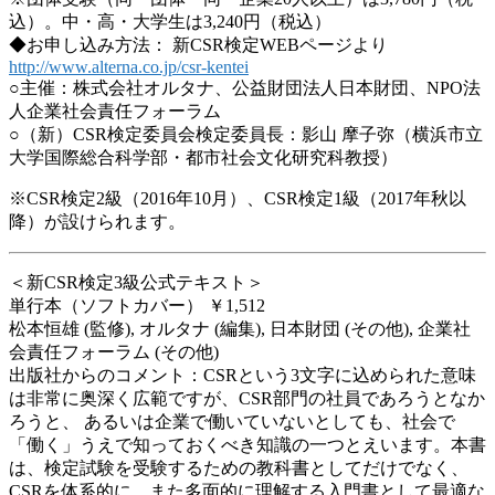
込）。中・高・大学生は3,240円（税込）
◆お申し込み方法： 新CSR検定WEBページより
http://www.alterna.co.jp/csr-kentei
○主催：株式会社オルタナ、公益財団法人日本財団、NPO法
人企業社会責任フォーラム
○（新）CSR検定委員会検定委員長：影山 摩子弥（横浜市立
大学国際総合科学部・都市社会文化研究科教授）
※CSR検定2級（2016年10月）、CSR検定1級（2017年秋以
降）が設けられます。
＜新CSR検定3級公式テキスト＞
単行本（ソフトカバー） ￥1,512
松本恒雄 (監修), オルタナ (編集), 日本財団 (その他), 企業社
会責任フォーラム (その他)
出版社からのコメント：CSRという3文字に込められた意味
は非常に奥深く広範ですが、CSR部門の社員であろうとなか
ろうと、 あるいは企業で働いていないとしても、社会で
「働く」うえで知っておくべき知識の一つとえいます。本書
は、検定試験を受験するための教科書としてだけでなく、
CSRを体系的に、また多面的に理解する入門書として最適な