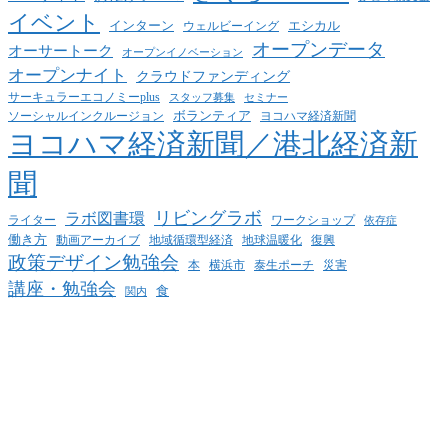
イベント
インターン
エシカル
ウェルビーイング
オープンデータ
オーサートーク
オープンイノベーション
オープンナイト
クラウドファンディング
サーキュラーエコノミーplus
スタッフ募集
セミナー
ボランティア
ヨコハマ経済新聞
ソーシャルインクルージョン
ヨコハマ経済新聞／港北経済新
聞
リビングラボ
ラボ図書環
ライター
ワークショップ
依存症
働き方
動画アーカイブ
地球温暖化
地域循環型経済
復興
政策デザイン勉強会
泰生ポーチ
本
横浜市
災害
講座・勉強会
食
関内