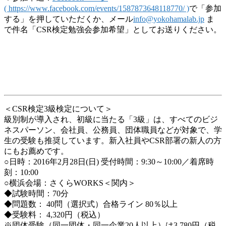
( https://www.facebook.com/events/1587873648118770/ )
で「参加
する」を押していただくか、メール
info@yokohamalab.jp
ま
で件名「CSR検定勉強会参加希望」としてお送りください。
＜CSR検定3級検定について＞
級別制が導入され、初級に当たる「3級」は、すべてのビジ
ネスパーソン、会社員、公務員、団体職員などが対象で、学
生の受験も推奨しています。新入社員やCSR部署の新人の方
にもお薦めです。
○日時：2016年2月28日(日) 受付時間：9:30～10:00／着席時
刻：10:00
○横浜会場：さくらWORKS＜関内＞
◆試験時間：70分
◆問題数： 40問（選択式）合格ライン 80％以上
◆受験料： 4,320円（税込）
※団体受験（同一団体・同一企業20人以上）は3,780円（税