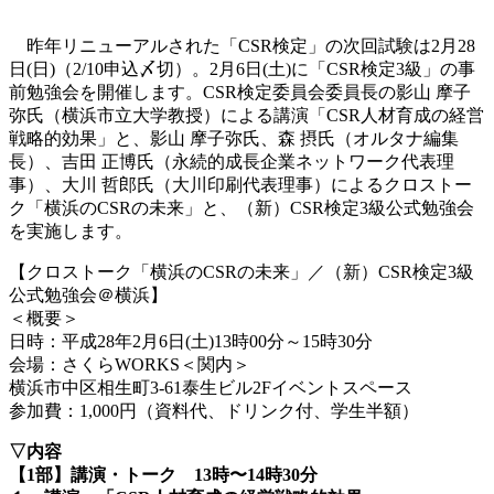
昨年リニューアルされた「CSR検定」の次回試験は2月28
日(日)（2/10申込〆切）。2月6日(土)に「CSR検定3級」の事
前勉強会を開催します。CSR検定委員会委員長の影山 摩子
弥氏（横浜市立大学教授）による講演「CSR人材育成の経営
戦略的効果」と、影山 摩子弥氏、森 摂氏（オルタナ編集
長）、吉田 正博氏（永続的成長企業ネットワーク代表理
事）、大川 哲郎氏（大川印刷代表理事）によるクロストー
ク「横浜のCSRの未来」と、（新）CSR検定3級公式勉強会
を実施します。
【クロストーク「横浜のCSRの未来」／（新）CSR検定3級
公式勉強会＠横浜】
＜概要＞
日時：平成28年2月6日(土)13時00分～15時30分
会場：さくらWORKS＜関内＞
横浜市中区相生町3-61泰生ビル2Fイベントスペース
参加費：1,000円（資料代、ドリンク付、学生半額）
▽内容
【1部】講演・トーク 13時〜14時30分