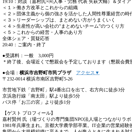
19:10：対談（嘉村氏×㈲人事・労務 代表 矢萩大輔）＆ダイ
＜１＞働き方改革とこれからの組織
＜２＞団体主義から個の強さを活かした人間性尊重経営の時
＜３＞リーダーシップは、まとめない方がうまくいく
＜４＞生産性が高い会社の”まとめないチーム”のつくり方
＜５＞これからの経営・人事のあり方
全体シェア・質疑応答
20:40：ご案内・終了
●受講料：一般 3,000円
＊終了後、会場近くで懇親会を予定しております（懇親会費
●会場：
横浜市吉野町市民プラザ
アクセス▼
〒232-0014 横浜市南区吉野町5-26
市営地下鉄「吉野町」駅4番出口を出て、右方向に徒歩3分
京浜急行線「南太田」駅より徒歩5分
バス停「お三の宮」より徒歩1分
【ゲスト プロフィール】
嘉村賢州 氏（場づくりの専門集団NPO法人場とつながりラボ home
1981年兵庫生まれ。京都大学農学部卒業。IT企業の営業経験後、N
集団から大規模組織に至るまで、人が集うときに生まれる対