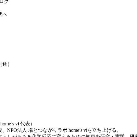
アログ
代へ
別途）
’s vi 代表）
PO法人 場とつながりラボ home’s viを立ち上げる。
立・しがらみを化学反応に変えるための知恵を研究・実践。研