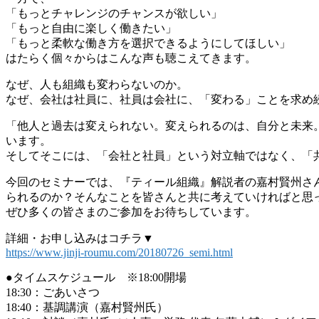
「もっとチャレンジのチャンスが欲しい」
「もっと自由に楽しく働きたい」
「もっと柔軟な働き方を選択できるようにしてほしい」
はたらく個々からはこんな声も聴こえてきます。
なぜ、人も組織も変わらないのか。
なぜ、会社は社員に、社員は会社に、「変わる」ことを求め
「他人と過去は変えられない。変えられるのは、自分と未来
います。
そしてそこには、「会社と社員」という対立軸ではなく、「
今回のセミナーでは、『ティール組織』解説者の嘉村賢州さ
られるのか？そんなことを皆さんと共に考えていければと思
ぜひ多くの皆さまのご参加をお待ちしています。
詳細・お申し込みはコチラ▼
https://www.jinji-roumu.com/20180726_semi.html
●タイムスケジュール ※18:00開場
18:30：ごあいさつ
18:40：基調講演（嘉村賢州氏）