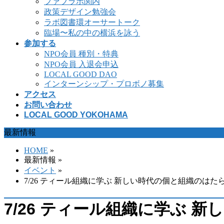
ファブラボ関内
政策デザイン勉強会
ラボ図書環オーサートーク
臨場〜私の中の横浜を詠う
参加する
NPO会員 種別・特典
NPO会員 入退会申込
LOCAL GOOD DAO
インターンシップ・プロボノ募集
アクセス
お問い合わせ
LOCAL GOOD YOKOHAMA
最新情報
HOME
»
最新情報 »
イベント
»
7/26 ティール組織に学ぶ 新しい時代の個と組織のはた
7/26 ティール組織に学ぶ 