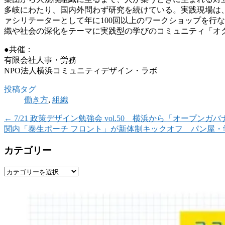
多岐にわたり、国内外問わず研究を続けている。実践現場は
ァシリテーターとして年に100回以上のワークショップを行
織や社会の深化をテーマに実践型の学びのコミュニティ「オ
●共催：
有限会社人事・労務
NPO法人横浜コミュニティデザイン・ラボ
投稿タグ
働き方
,
組織
←
7/21 政策デザイン勉強会 vol.50 横浜から「オープ
関内「泰生ポーチ フロント」が新体制キックオフ パン屋・
カテゴリー
カ
テ
ゴ
リ
ー