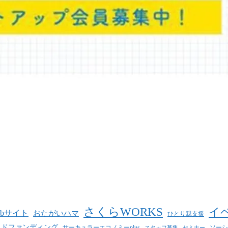
さくらWORKS
イ
ebサイト
おたがいハマ
ひとり親支援
ウドファンディング
サーキュラーエコノミーplus
ソーシ
スタッフ募集
セミナー