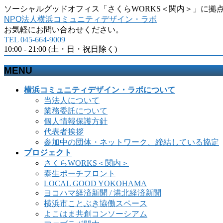
ソーシャルグッドオフィス「さくらWORKS＜関内＞」に拠
NPO法人横浜コミュニティデザイン・ラボ
お気軽にお問い合わせください。
TEL 045-664-9009
10:00 - 21:00 (土・日・祝日除く)
MENU
メ
横浜コミュニティデザイン・ラボについて
ニ
当法人について
ュ
業務委託について
ー
個人情報保護方針
を
代表者挨拶
飛
参加中の団体・ネットワーク、締結している協定
ば
プロジェクト
す
さくらWORKS＜関内＞
泰生ポーチフロント
LOCAL GOOD YOKOHAMA
ヨコハマ経済新聞 / 港北経済新聞
横浜市ことぶき協働スペース
よこはま共創コンソーシアム