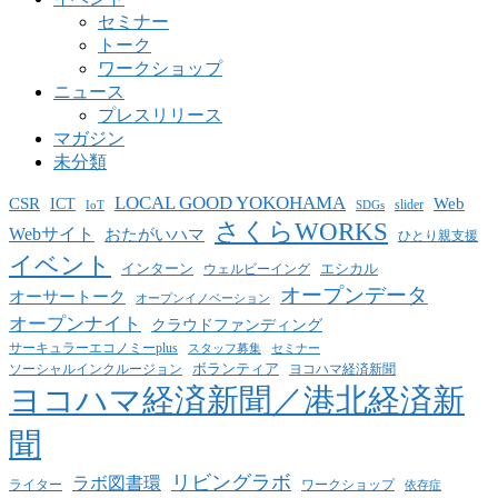
セミナー
トーク
ワークショップ
ニュース
プレスリリース
マガジン
未分類
LOCAL GOOD YOKOHAMA
CSR
ICT
Web
slider
IoT
SDGs
さくらWORKS
Webサイト
おたがいハマ
ひとり親支援
イベント
インターン
エシカル
ウェルビーイング
オープンデータ
オーサートーク
オープンイノベーション
オープンナイト
クラウドファンディング
サーキュラーエコノミーplus
スタッフ募集
セミナー
ボランティア
ヨコハマ経済新聞
ソーシャルインクルージョン
ヨコハマ経済新聞／港北経済新
聞
リビングラボ
ラボ図書環
ライター
ワークショップ
依存症