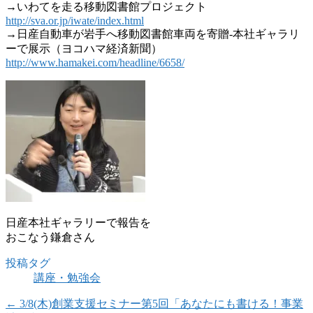
→いわてを走る移動図書館プロジェクト
http://sva.or.jp/iwate/index.html
→日産自動車が岩手へ移動図書館車両を寄贈-本社ギャラリ
ーで展示（ヨコハマ経済新聞）
http://www.hamakei.com/headline/6658/
日産本社ギャラリーで報告を
おこなう鎌倉さん
投稿タグ
講座・勉強会
←
3/8(木)創業支援セミナー第5回「あなたにも書ける！事業