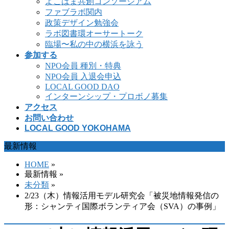
よこはま共創コンソーシアム
ファブラボ関内
政策デザイン勉強会
ラボ図書環オーサートーク
臨場〜私の中の横浜を詠う
参加する
NPO会員 種別・特典
NPO会員 入退会申込
LOCAL GOOD DAO
インターンシップ・プロボノ募集
アクセス
お問い合わせ
LOCAL GOOD YOKOHAMA
最新情報
HOME
»
最新情報 »
未分類
»
2/23（木）情報活用モデル研究会「被災地情報発信の
形：シャンティ国際ボランティア会（SVA）の事例」