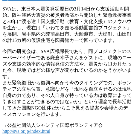
SVAは、東日本大震災発災翌日の3月14日から支援活動を開
始。阪神淡路大震災の被災者救済から開始した緊急救援事業
と30年に渡る途上国支援活動（教育・文化支援）のノウハウ
を生かし、現在は「いわてを走る移動図書館プロジェクト」
を展開、岩手県内の陸前高田市、大船渡市、大槌町、山田町
の計15カ所の仮設住宅を図書館カーで回っています。
今回の研究会は、SVA広報課長であり、同プロジェクトのス
ーパーバイザーである鎌倉幸子さんをゲストに、現地のニー
ズや支援の効率的な情報発信の方法や、震災から11カ月たっ
た今、現地ではどの様な声が聞かれているのかをうかがいま
す。
また緊急復旧から復興へ向かう今のタイミングでの、ボラン
ティアの立ち位置、意識などを「現地を自立させるのは現地
自身の力であり、その人自身が持っている力は教育によって
引き出すことができるのではないか」という理念で長年活動
してきた国際NGO団体だからこそ見える提案や会場とのデ
ィスカッションを行います。
→公益社団法人シャンティ国際ボランティア会
http://sva.or.jp/index.html