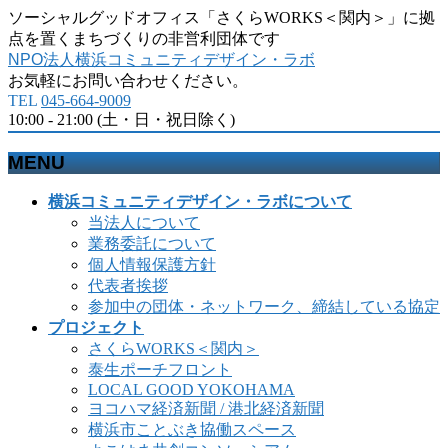
ソーシャルグッドオフィス「さくらWORKS＜関内＞」に拠
点を置くまちづくりの非営利団体です
NPO法人横浜コミュニティデザイン・ラボ
お気軽にお問い合わせください。
TEL
045-664-9009
10:00 - 21:00 (土・日・祝日除く)
MENU
メ
横浜コミュニティデザイン・ラボについて
ニ
当法人について
ュ
業務委託について
ー
個人情報保護方針
を
代表者挨拶
飛
参加中の団体・ネットワーク、締結している協定
ば
プロジェクト
す
さくらWORKS＜関内＞
泰生ポーチフロント
LOCAL GOOD YOKOHAMA
ヨコハマ経済新聞 / 港北経済新聞
横浜市ことぶき協働スペース