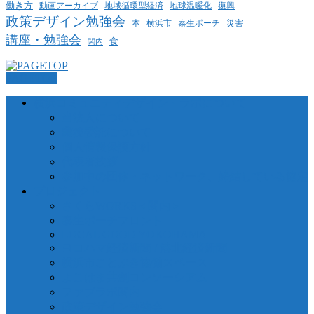
働き方
動画アーカイブ
地球温暖化
地域循環型経済
復興
政策デザイン勉強会
泰生ポーチ
本
横浜市
災害
講座・勉強会
食
関内
PAGETOP
横浜コミュニティデザイン・ラボについて
当法人について
業務委託について
個人情報保護方針
代表者挨拶
参加中の団体・ネットワーク、締結している協定
プロジェクト
さくらWORKS＜関内＞
泰生ポーチフロント
LOCAL GOOD YOKOHAMA
ヨコハマ経済新聞 / 港北経済新聞
横浜市ことぶき協働スペース
よこはま共創コンソーシアム
ファブラボ関内
政策デザイン勉強会