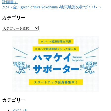
計画書」
2/24（金）green drinks Yokohama -地恵地楽の街づくり-
→
カテゴリー
カ
テ
ゴ
リ
ー
カテゴリー
イベント