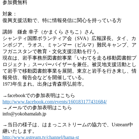
参加費無料
対象：
復興支援活動で、特に情報発信に関心を持っている方
講師 鎌倉 幸子（かまくら さちこ）さん
シャンティ国際ボランティア会（SVA）広報課長。タイ、カ
ンボジア、ラオス、ミャンマー（ビルマ）難民キャンプ、ア
フガニスタンで教育・文化支援活動を行う。
現在は、岩手事務所図書館事業「いわてを走る移動図書館プ
ロジェクト」スーパーバイザーを兼任。被災地支援活動とし
て岩手で移動図書館事業を展開。東京と岩手を行き来し、情
報発信、報告会などを開催している。
1973年生まれ。出身は青森県弘前市。
→facebookでの参加表明はこちら
http://www.facebook.com/events/160183177431684/
→メールでの参加表明はこちら
info@yokohamalab.jp
→当日の様子は、はまっこストリームの協力で、Ustream中
継いたします。
http://www.ustream.tv/channel/hama-st