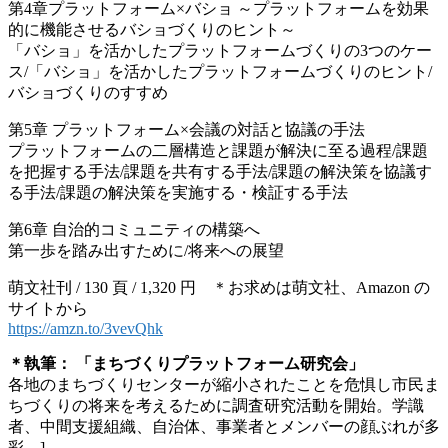
第4章プラットフォーム×バショ ～プラットフォームを効果
的に機能させるバショづくりのヒント～
「バショ」を活かしたプラットフォームづくりの3つのケー
ス/「バショ」を活かしたプラットフォームづくりのヒント/
バショづくりのすすめ
第5章 プラットフォーム×会議の対話と協議の手法
プラットフォームの二層構造と課題が解決に至る過程/課題
を把握する手法/課題を共有する手法/課題の解決策を協議す
る手法/課題の解決策を実施する・検証する手法
第6章 自治的コミュニティの構築へ
第一歩を踏み出すために/将来への展望
萌文社刊 / 130 頁 / 1,320 円 ＊お求めは萌文社、Amazon の
サイトから
https://amzn.to/3vevQhk
＊執筆： 「まちづくりプラットフォーム研究会」
各地のまちづくりセンターが縮小されたことを危惧し市民ま
ちづくりの将来を考えるために調査研究活動を開始。学識
者、中間支援組織、自治体、事業者とメンバーの顔ぶれが多
彩。]