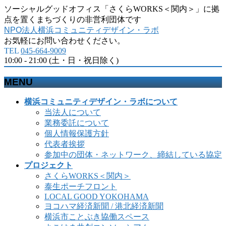
ソーシャルグッドオフィス「さくらWORKS＜関内＞」に拠
点を置くまちづくりの非営利団体です
NPO法人横浜コミュニティデザイン・ラボ
お気軽にお問い合わせください。
TEL
045-664-9009
10:00 - 21:00 (土・日・祝日除く)
MENU
メ
横浜コミュニティデザイン・ラボについて
ニ
当法人について
ュ
業務委託について
ー
個人情報保護方針
を
代表者挨拶
飛
参加中の団体・ネットワーク、締結している協定
ば
プロジェクト
す
さくらWORKS＜関内＞
泰生ポーチフロント
LOCAL GOOD YOKOHAMA
ヨコハマ経済新聞 / 港北経済新聞
横浜市ことぶき協働スペース