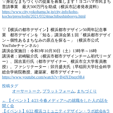
▽身近なまちづくりの提案を募集します！ヨコハマ市民まち
普請事業 最大500万円を助成（横浜市記者発表資料）
https://www.city.yokohama.lg.jp/city-info/koho-
kocho/press/toshi/2021/0324machibushinbosyu.html
▽【横浜の都市デザイン】横浜都市デザイン50周年記念事
業 都市デザインを「知る」講演会第１回「横浜都市デザイ
ン～個性あるまちなみの原点を探る～」（横浜市公式
YouTubeチャンネル）
講演会実施日：令和3年10月30日（土）13時半～16時
講演者：岩崎駿介氏（横浜市都市デザインチーム初代リーダ
ー）、国吉直行氏（都市デザイナー、横浜市立大学客員教
授）。ファシリテーター：卯月盛夫氏（早稲田大学社会科学
総合学術院教授、建築家、都市デザイナー）
https://www.youtube.com/watch?v=BjdXDnqx9R4
投稿タグ
オーサートーク
,
プラットフォーム
,
まちづくり
←
【イベント】4/23 今春メディアへの就職をした人の話を
聞く会
【イベント】6/22 横浜コミュニティデザイン・ラボ総会&ラ