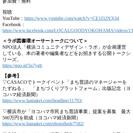
参加費：無料
視聴
YouTube：
https://www.youtube.com/watch?v=CE1I32N3j34
Facebook：
https://www.facebook.com/LOCALGOODYOKOHAMA/videos/136
＜ラボ図書環オーサートークについて＞
NPO法人「横浜コミュニティデザイン・ラボ」が企画運営
している、本の著者や編集者などをお招きする公開トークシ
リーズ。
https://goo.gl/5n7ygb
【参考】
▽CASACOでトークイベント「まち普請のマネージャーを
たずねる」 「まちづくりプラットフォーム」出版記念（ヨ
コハマ経済新聞）
https://www.hamakei.com/headline/11793/
▽横浜市が「ヨコハマ市民まち普請事業」提案を募集 最大
500万円を助成（ヨコハマ経済新聞）
https://www.hamakei.com/photoflash/7582/