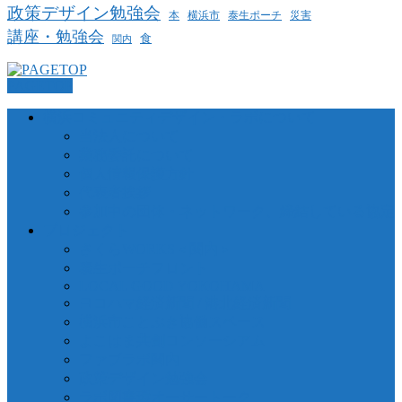
政策デザイン勉強会
泰生ポーチ
本
横浜市
災害
講座・勉強会
食
関内
PAGETOP
横浜コミュニティデザイン・ラボについて
当法人について
業務委託について
個人情報保護方針
代表者挨拶
参加中の団体・ネットワーク、締結している協定
プロジェクト
さくらWORKS＜関内＞
泰生ポーチフロント
LOCAL GOOD YOKOHAMA
ヨコハマ経済新聞 / 港北経済新聞
横浜市ことぶき協働スペース
よこはま共創コンソーシアム
ファブラボ関内
政策デザイン勉強会
ラボ図書環オーサートーク