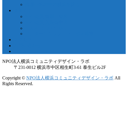
臨場〜私の中の横浜を詠う
参加する
NPO会員 種別・特典
NPO会員 入退会申込
LOCAL GOOD DAO
インターンシップ・プロボノ募集
アクセス
お問い合わせ
LOCAL GOOD YOKOHAMA
NPO法人横浜コミュニティデザイン・ラボ
〒231-0012 横浜市中区相生町3-61 泰生ビル2F
Copyright ©
NPO法人横浜コミュニティデザイン・ラボ
All
Rights Reserved.