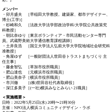
メンバー
・卯月盛夫 ［早稲田大学教授。建築家、都市デザイナー、
博士(工学)］
・杉崎和久 ［法政大学法学部政治学科/大学院公共政策究
科教授］
・朝比奈ゆり［東京ボランティア・市民活動センター専門
員。武蔵野美術大学通信教育課程講師］
・土井良浩 ［国立大学法人弘前大学大学院地域社会研究科
准教授］
・角屋ゆず ［一般財団法人世田谷トラストまちづくり 主
任主事］
・藤倉智弘 ［草加市役所職員］
・肥山達也 ［元横浜市役所職員］
・肥山美奈子［横浜市役所職員］
・市川徹 ［(株)世田谷社代表取締役］
・深江多美子［(一社)横浜みなとみらい 21職員］
＜実施概要＞
日時：2022年5月25日(水) 20時〜21時30分
主催：NPO法人横浜コミュニティデザイン・ラボ