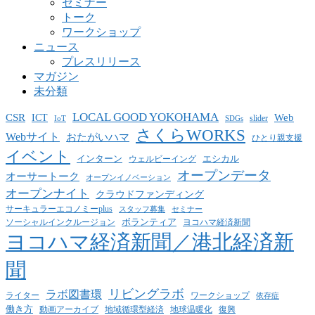
セミナー
トーク
ワークショップ
ニュース
プレスリリース
マガジン
未分類
LOCAL GOOD YOKOHAMA
CSR
ICT
Web
slider
IoT
SDGs
さくらWORKS
Webサイト
おたがいハマ
ひとり親支援
イベント
インターン
エシカル
ウェルビーイング
オープンデータ
オーサートーク
オープンイノベーション
オープンナイト
クラウドファンディング
サーキュラーエコノミーplus
スタッフ募集
セミナー
ボランティア
ヨコハマ経済新聞
ソーシャルインクルージョン
ヨコハマ経済新聞／港北経済新
聞
リビングラボ
ラボ図書環
ライター
ワークショップ
依存症
働き方
動画アーカイブ
地球温暖化
地域循環型経済
復興