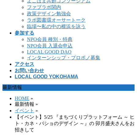
よこはま共創コンソーシアム
ファブラボ関内
政策デザイン勉強会
ラボ図書環オーサートーク
臨場〜私の中の横浜を詠う
参加する
NPO会員 種別・特典
NPO会員 入退会申込
LOCAL GOOD DAO
インターンシップ・プロボノ募集
アクセス
お問い合わせ
LOCAL GOOD YOKOHAMA
最新情報
HOME
»
最新情報 »
イベント
»
【イベント】5/25 『まちづくりプラットフォーム ～ ヒ
ト・カネ・バショのデザイン ～』の 卯月盛夫さんをお
招きして