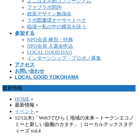
よこはま共創コンソーシアム
ファブラボ関内
政策デザイン勉強会
ラボ図書環オーサートーク
臨場〜私の中の横浜を詠う
参加する
NPO会員 種別・特典
NPO会員 入退会申込
LOCAL GOOD DAO
インターンシップ・プロボノ募集
アクセス
お問い合わせ
LOCAL GOOD YOKOHAMA
最新情報
HOME
»
最新情報 »
イベント
»
12/12(木)「Web3でひらく地域の未来～トークンエコノ
ミーと新しい協働のカタチ」｜ローカルテックスタデ
ィーズ vol.4