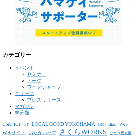
カテゴリー
イベント
セミナー
トーク
ワークショップ
ニュース
プレスリリース
マガジン
未分類
LOCAL GOOD YOKOHAMA
CSR
ICT
Web
slider
IoT
SDGs
さくらWORKS
Webサイト
おたがいハマ
ひとり親支援