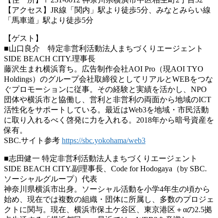
【アクセス】JR線「関内」駅より徒歩5分、みなとみらい線
「馬車道」駅より徒歩5分
【ゲスト】
■山口良介 特定非営利活動法人まちづくりエージェント
SIDE BEACH CITY.理事長
藤沢生まれ横浜育ち。広告制作会社AOI Pro（現AOI TYO
Holdings）のグループ会社取締役としてリアルとWEBをつな
ぐプロモーションに従事。その経験と実績を活かし、NPO
団体や横浜市と協働し、営利と非営利の両面から地域のICT
活性化をサポートしている。最近はWeb3を地域・市民活動
に取り入れるべく啓発に力を入れる。2018年から暗号資産を
保有。
SBC.サイト参考
https://sbc.yokohama/web3
■志田健一 特定非営利活動法人まちづくりエージェント
SIDE BEACH CITY.副理事長、Code for Hodogaya（by SBC.
ソーシャルグループ）代表
神奈川県横浜市出身。ソーシャル活動を小学4年生の頃から
始め、現在では複数の組織・団体に所属し、多数のプロジェ
クトに関与。現在、横浜市保土ケ谷区、東京港区＋αの2.5拠