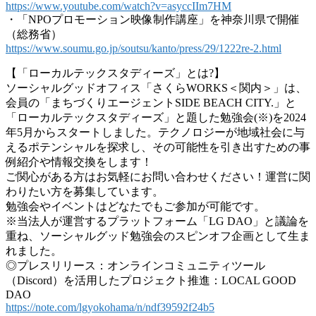
https://www.youtube.com/watch?v=asyccIIm7HM
・「NPOプロモーション映像制作講座」を神奈川県で開催
（総務省）
https://www.soumu.go.jp/soutsu/kanto/press/29/1222re-2.html
【「ローカルテックスタディーズ」とは?】
ソーシャルグッドオフィス「さくらWORKS＜関内＞」は、
会員の「まちづくりエージェントSIDE BEACH CITY.」と
「ローカルテックスタディーズ」と題した勉強会(※)を2024
年5月からスタートしました。テクノロジーが地域社会に与
えるポテンシャルを探求し、その可能性を引き出すための事
例紹介や情報交換をします！
ご関心がある方はお気軽にお問い合わせください！運営に関
わりたい方を募集しています。
勉強会やイベントはどなたでもご参加が可能です。
※当法人が運営するプラットフォーム「LG DAO」と議論を
重ね、ソーシャルグッド勉強会のスピンオフ企画として生ま
れました。
◎プレスリリース：オンラインコミュニティツール
（Discord）を活用したプロジェクト推進：LOCAL GOOD
DAO
https://note.com/lgyokohama/n/ndf39592f24b5