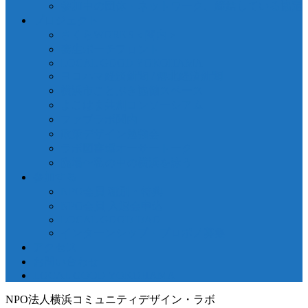
参加中の団体・ネットワーク、締結している協定
プロジェクト
さくらWORKS＜関内＞
泰生ポーチフロント
LOCAL GOOD YOKOHAMA
ヨコハマ経済新聞 / 港北経済新聞
横浜市ことぶき協働スペース
よこはま共創コンソーシアム
ファブラボ関内
政策デザイン勉強会
ラボ図書環オーサートーク
臨場〜私の中の横浜を詠う
参加する
NPO会員 種別・特典
NPO会員 入退会申込
LOCAL GOOD DAO
インターンシップ・プロボノ募集
アクセス
お問い合わせ
LOCAL GOOD YOKOHAMA
NPO法人横浜コミュニティデザイン・ラボ