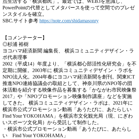
点生活する「横浜都民」。最近では、WEB3を意識し、
PowerPointの代替としてメタバースを使って空間でのプレゼ
ンスタイルを確立。
SBC.サイト参考
https://note.com/shidamasonry
【コメンテーター】
◎杉浦 裕樹
ヨコハマ経済新聞 編集長、 横浜コミュニティデザイン・ラ
ボ代表理事
2002（平成14）年度より、「横浜都心部活性化研究会」を不
定期に開催。2003年に 横浜コミュニティデザイン・ラボを
NPO法人化。2004年春にヨコハマ経済新聞を創刊。関東ICT
推進NPO連絡協議会の取組として、神奈川県のNPO等の団
体活動を紹介する映像作品を募集する「かながわ市民映像祭
2017」や「NPOプロモーション映像制作講座」などを実施
してきた。 横浜コミュニティデザイン・ラボは、2021年に
横浜市公式プロモーション動画「あうたびに、あたらしい
Find Your YOKOHAMA」を横浜市文化観光局（現、にぎわ
いスポーツ文化局）から受託して制作した。
・横浜市公式プロモーション動画「あうたびに、あたらし
い Find Your YOKOHAMA」