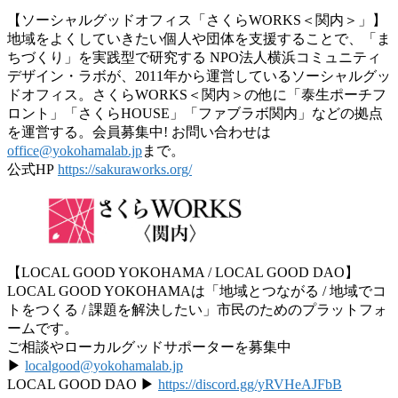
【ソーシャルグッドオフィス「さくらWORKS＜関内＞」】
地域をよくしていきたい個人や団体を支援することで、「ま
ちづくり」を実践型で研究する NPO法人横浜コミュニティ
デザイン・ラボが、2011年から運営しているソーシャルグッ
ドオフィス。さくらWORKS＜関内＞の他に「泰生ポーチフ
ロント」「さくらHOUSE」「ファブラボ関内」などの拠点
を運営する。会員募集中! お問い合わせは
office@yokohamalab.jp
まで。
公式HP
https://sakuraworks.org/
【LOCAL GOOD YOKOHAMA / LOCAL GOOD DAO】
LOCAL GOOD YOKOHAMAは「地域とつながる / 地域でコ
トをつくる / 課題を解決したい」市民のためのプラットフォ
ームです。
ご相談やローカルグッドサポーターを募集中
▶︎
localgood@yokohamalab.jp
LOCAL GOOD DAO ▶︎
https://discord.gg/yRVHeAJFbB