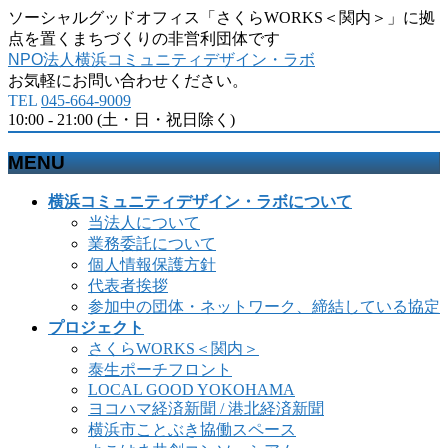
ソーシャルグッドオフィス「さくらWORKS＜関内＞」に拠
点を置くまちづくりの非営利団体です
NPO法人横浜コミュニティデザイン・ラボ
お気軽にお問い合わせください。
TEL
045-664-9009
10:00 - 21:00 (土・日・祝日除く)
MENU
メ
横浜コミュニティデザイン・ラボについて
ニ
当法人について
ュ
業務委託について
ー
個人情報保護方針
を
代表者挨拶
飛
参加中の団体・ネットワーク、締結している協定
ば
プロジェクト
す
さくらWORKS＜関内＞
泰生ポーチフロント
LOCAL GOOD YOKOHAMA
ヨコハマ経済新聞 / 港北経済新聞
横浜市ことぶき協働スペース