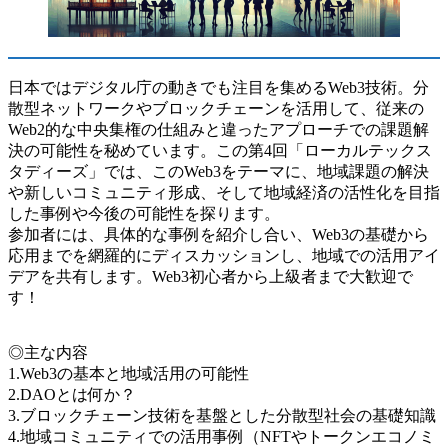
日本ではデジタル庁の動きでも注目を集めるWeb3技術。分
散型ネットワークやブロックチェーンを活用して、従来の
Web2的な中央集権の仕組みと違ったアプローチでの課題解
決の可能性を秘めています。この第4回「ローカルテックス
タディーズ」では、このWeb3をテーマに、地域課題の解決
や新しいコミュニティ形成、そして地域経済の活性化を目指
した事例や今後の可能性を探ります。
参加者には、具体的な事例を紹介し合い、Web3の基礎から
応用までを網羅的にディスカッションし、地域での活用アイ
デアを共有します。Web3初心者から上級者まで大歓迎で
す！
◎主な内容
1.Web3の基本と地域活用の可能性
2.DAOとは何か？
3.ブロックチェーン技術を基盤とした分散型社会の基礎知識
4.地域コミュニティでの活用事例（NFTやトークンエコノミ