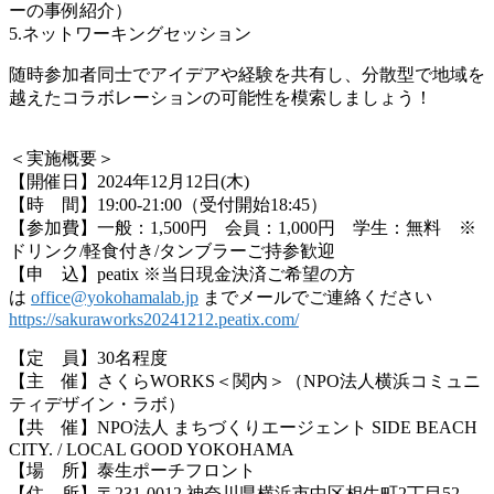
ーの事例紹介）
5.ネットワーキングセッション
随時参加者同士でアイデアや経験を共有し、分散型で地域を
越えたコラボレーションの可能性を模索しましょう！
＜実施概要＞
【開催日】2024年12月12日(木)
【時 間】19:00-21:00（受付開始18:45）
【参加費】一般：1,500円 会員：1,000円 学生：無料 ※
ドリンク/軽食付き/タンブラーご持参歓迎
【申 込】peatix ※当日現金決済ご希望の方
は
office@yokohamalab.jp
までメールでご連絡ください
https://sakuraworks20241212.peatix.com/
【定 員】30名程度
【主 催】さくらWORKS＜関内＞（NPO法人横浜コミュニ
ティデザイン・ラボ）
【共 催】NPO法人 まちづくりエージェント SIDE BEACH
CITY. / LOCAL GOOD YOKOHAMA
【場 所】泰生ポーチフロント
【住 所】〒231-0012 神奈川県横浜市中区相生町2丁目52