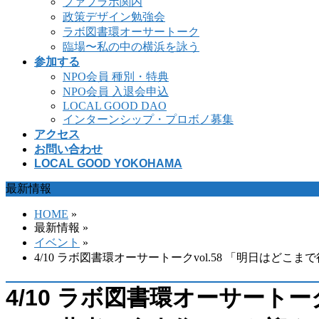
ファブラボ関内
政策デザイン勉強会
ラボ図書環オーサートーク
臨場〜私の中の横浜を詠う
参加する
NPO会員 種別・特典
NPO会員 入退会申込
LOCAL GOOD DAO
インターンシップ・プロボノ募集
アクセス
お問い合わせ
LOCAL GOOD YOKOHAMA
最新情報
HOME
»
最新情報 »
イベント
»
4/10 ラボ図書環オーサートークvol.58 「明日は
4/10 ラボ図書環オーサート