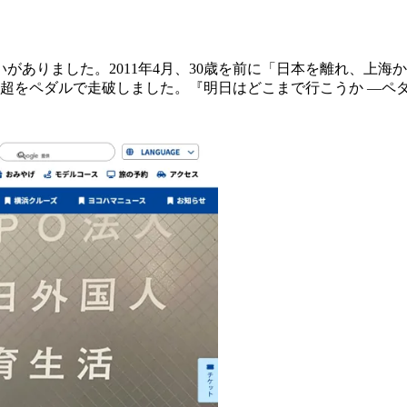
いがありました。2011年4月、30歳を前に「日本を離れ、上
ロ超をペダルで走破しました。『明日はどこまで行こうか ―ペ