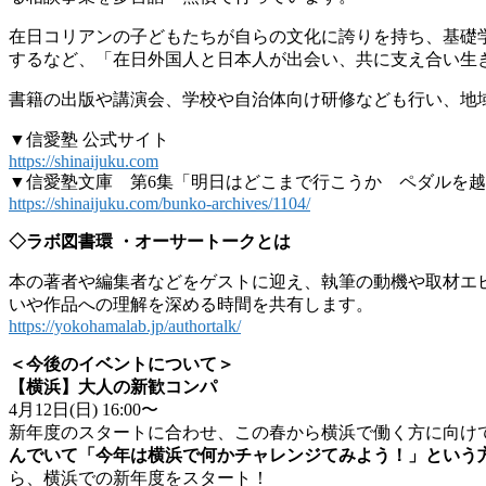
在日コリアンの子どもたちが自らの文化に誇りを持ち、基礎学
するなど、「在日外国人と日本人が出会い、共に支え合い生
書籍の出版や講演会、学校や自治体向け研修なども行い、地
▼信愛塾 公式サイト
https://shinaijuku.com
​▼信愛塾文庫 第6集「明日はどこまで行こうか ペダルを
https://shinaijuku.com/bunko-archives/1104/
◇ラボ図書環 ・オーサートークとは
本の著者や編集者などをゲストに迎え、執筆の動機や取材エ
いや作品への理解を深める時間を共有します。
https://yokohamalab.jp/authortalk/
＜今後のイベントについて＞
【横浜】大人の新歓コンパ
4月12日(日) 16:00〜
新年度のスタートに合わせ、この春から横浜で働く方に向け
んでいて「今年は横浜で何かチャレンジてみよう！」という
ら、横浜での新年度をスタート！