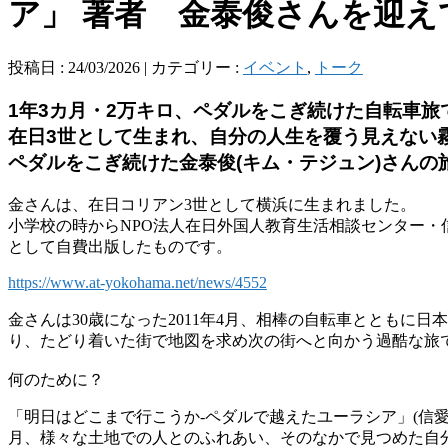
ア」 著者 金泰俊さんを迎え
投稿日 : 24/03/2026 | カテゴリー :
イベント
,
トーク
1年3カ月・2万キロ、ペダルをこぎ続けた自転車旅
在日3世として生まれ、自分の人生を覆う見えない
ペダルをこぎ続けた金泰俊(キム・テジュン)さんの
金さんは、在日コリアン3世として横浜に生まれました。
小学校の時からNPO法人在日外国人教育生活相談センター・
として自費出版したものです。
https://www.at-yokohama.net/news/4552​
金さんは30歳になった2011年4月、相棒の自転車とともに
り、たどり着いた街で地図を求め次の街へと向かう過酷な旅
何のために？
「明日はどこまで行こうか-ペダルで越えたユーラシア」(信
月、様々な土地での人とのふれあい、そのなかで見つめた自