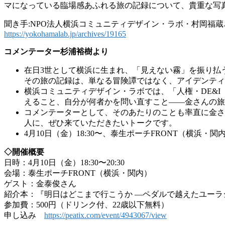
マになっている臨場感あふれる旅の記録について、貴重な写
聞き手:NPO法人横浜コミュニティデザイン・ラボ・村岡福蔵
https://yokohamalab.jp/archives/19165
コメンテーター杉浦裕樹より
在日3世として横浜に生まれ、「見えない霧」を振り払
その旅の記録は、単なる冒険譚ではなく、アイデンティ
横浜コミュニティデザイン・ラボでは、「人権・DE&
えること、自分が何者かを問い直すこと——金さんの旅
コメンテーターとして、そのあたりのことも率直に金さ
人に、ぜひ来ていただきたいトークです。
4月10日（金）18:30〜、泰生ポーチFRONT（横
◇開催概要
日時：4月10日（金）18:30〜20:30
会場：泰生ポーチFRONT（横浜・関内）
ゲスト：金泰俊さん
紹介本：『明日はどこまで行こうか ―ペダルで越えたユーラシ
参加費：500円（ドリンク付、22歳以下無料）
申し込み
https://peatix.com/event/4943067/view