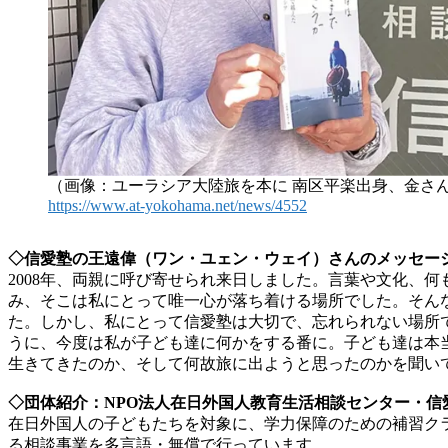
（画像：ユーラシア大陸旅を本に 南区平楽出身、金さん 
https://www.at-yokohama.net/news/4552​
◇信愛塾の王遠偉（ワン・ユェン・ウェイ）さんのメッセー
2008年、両親に呼び寄せられ来日しました。言葉や文化、
み、そこは私にとって唯一心が落ち着ける場所でした。そん
た。しかし、私にとって信愛塾は大切で、忘れられない場所
うに、今度は私が子ども達に何かをする番に。子ども達は本
生きてきたのか、そして何故旅に出ようと思ったのかを聞い
◇団体紹介：NPO法人在日外国人教育生活相談センター・信愛
在日外国人の子どもたちを対象に、学力保障のための補習ク
る相談事業を多言語・無償で行っています。