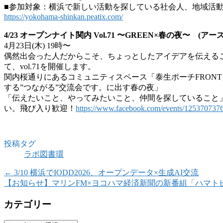
■参加対象：横浜で新しい活動を探している社会人、地域活
https://yokohama-shinkan.peatix.com/
4/23 オープンナイト関内 Vol.71 〜GREEN×春の夜〜 (
4月23日(木) 19時〜
偶然出会った人だからこそ、ちょっとしたアイデアを伝える
て、vol.71を開催します。
関内桜通りにあるコミュニティスペース「泰生ポーチFRON
する”つながる”交流会です。に出す春の夜」
「伝えたいこと、やってみたいこと、仲間を探していること」
い。飛び入り歓迎！
https://www.facebook.com/events/125370737
投稿タグ
ラボ図書環
←
3/10 横浜でIODD2026、オープンデータ×生成AI交流
【お知らせ】マリンFM×ヨコハマ経済新聞の新番組「ハマト
カテゴリー