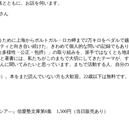
真とともに、お話を伺います。
さん
うために上海からポルトガル・ロカ岬まで2万キロをペダルで
ティと向き合い続けた、きわめて個人的な問いの記録でもあり
I（多様性・公正・包摂）」の取り組みを、派手ではなくとも地
と著書には、私たちがこのまちで大切にしてきたテーマが、す
んに聞いてみたいと思っています。まちで活動する人、自分の
浜・関内）。本をまだ読んでいない方も大歓迎。22歳以下は無料
ア―』信愛塾文庫第6集 1,500円（当日販売あり）