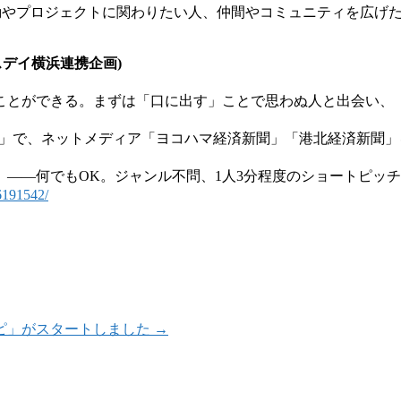
動やプロジェクトに関わりたい人、仲間やコミュニティを広げ
アースデイ横浜連携企画)
ことができる。まずは「口に出す」ことで思わぬ人と出会い、
T」で、ネットメディア「ヨコハマ経済新聞」「港北経済新聞」
——何でもOK。ジャンル不問、1人3分程度のショートピッ
6191542/
ピ」がスタートしました
→