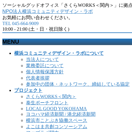
ソーシャルグッドオフィス「さくらWORKS＜関内＞」に拠
NPO法人横浜コミュニティデザイン・ラボ
お気軽にお問い合わせください。
TEL 045-664-9009
10:00 - 21:00 (土・日・祝日除く)
MENU
メ
横浜コミュニティデザイン・ラボについて
ニ
当法人について
ュ
業務委託について
ー
個人情報保護方針
を
代表者挨拶
飛
参加中の団体・ネットワーク、締結している協定
ば
プロジェクト
す
さくらWORKS＜関内＞
泰生ポーチフロント
LOCAL GOOD YOKOHAMA
ヨコハマ経済新聞 / 港北経済新聞
横浜市ことぶき協働スペース
よこはま共創コンソーシアム