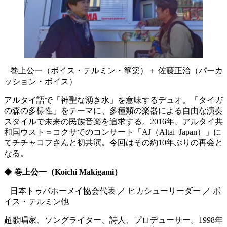
巻上公一（ボイス・テルミン・篳篥）＋ 佐藤正治（パーカ
ッション・ボイス）
アルタイ語で「神聖な湧き水」を意味するデュオ。「タイガ
の森の多様性」をテーマに、多種類の楽器による自由な演奏
スタイルで未来の民族音楽を追求する。2016年、アルタイ共
和国ウスト＝コクサでのコンサート「AJ（Altai–Japan）」に
てチチャコフさんと初共演。今回はその約10年ぶりの再会と
なる。
◆
巻上公一（Koichi Makigami）
日本トゥバホーメイ協会代表 ／ ヒカシューリーダー ／ ボ
イス・テルミン他
超歌唱家、ソングライター、詩人、プロデューサー。1998年