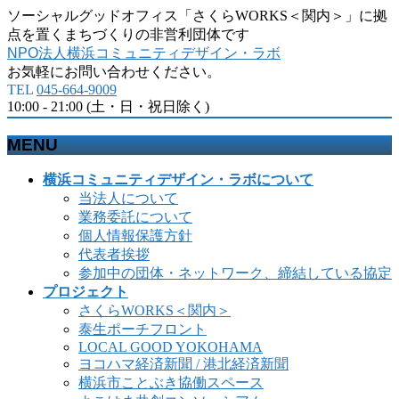
ソーシャルグッドオフィス「さくらWORKS＜関内＞」に拠
点を置くまちづくりの非営利団体です
NPO法人横浜コミュニティデザイン・ラボ
お気軽にお問い合わせください。
TEL
045-664-9009
10:00 - 21:00 (土・日・祝日除く)
MENU
メ
横浜コミュニティデザイン・ラボについて
ニ
当法人について
ュ
業務委託について
ー
個人情報保護方針
を
代表者挨拶
飛
参加中の団体・ネットワーク、締結している協定
ば
プロジェクト
す
さくらWORKS＜関内＞
泰生ポーチフロント
LOCAL GOOD YOKOHAMA
ヨコハマ経済新聞 / 港北経済新聞
横浜市ことぶき協働スペース