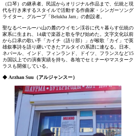
（口琴）の継承者。民謡からオリジナル作品まで、伝統と現
代を行き来するスタイルで活動する作曲家・シンガーソング
ライター。グループ「Belukha Jam」の創設者。
聖なるベールーハ山の麓のウイモン渓谷に代々暮らす伝統の
家系に生まれ、14歳で楽器と歌を学び始めた。文字文化以前
から口承の歌い手「カイチ（語り部）」が喉歌「カイ」で英
雄叙事詩を語り継いできたアルタイの系譜に連なる。日本、
ネパール、インド、フィンランド、ドイツ、フランスなど15
カ国以上での演奏実績を持ち、各地でセミナーやマスターク
ラスも開催している。
◆
Arzhan Suu（アルジャンスー）