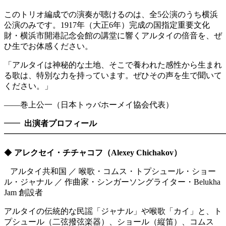
このトリオ編成での演奏が聴けるのは、全5公演のうち横浜
公演のみです。1917年（大正6年）完成の国指定重要文化
財・横浜市開港記念会館の講堂に響くアルタイの倍音を、ぜ
ひ生でお体感ください。
「アルタイは神秘的な土地、そこで養われた感性から生まれ
る歌は、特別な力を持っています。ぜひその声を生で聞いて
ください。」
——巻上公一（日本トゥバホーメイ協会代表）
━━
出演者プロフィール
━━━━━━━━━━━━━━━━━━━━━━━━━━━
◆
アレクセイ・チチャコフ（Alexey Chichakov）
アルタイ共和国 ／ 喉歌・コムス・トプシュール・ショー
ル・ジャナル ／ 作曲家・シンガーソングライター・Belukha
Jam 創設者
アルタイの伝統的な民謡「ジャナル」や喉歌「カイ」と、ト
プシュール（二弦撥弦楽器）、ショール（縦笛）、コムス