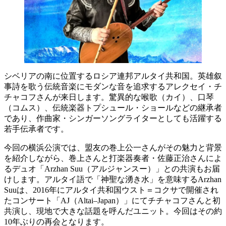
シベリアの南に位置するロシア連邦アルタイ共和国。英雄叙
事詩を歌う伝統音楽にモダンな音を追求するアレクセイ・チ
チャコフさんが来日します。驚異的な喉歌（カイ）、口琴
（コムス）、伝統楽器トプシュール・ショールなどの継承者
であり、作曲家・シンガーソングライターとしても活躍する
若手伝承者です。
今回の横浜公演では、盟友の巻上公一さんがその魅力と背景
を紹介しながら、巻上さんと打楽器奏者・佐藤正治さんによ
るデュオ「Arzhan Suu（アルジャンスー）」との共演もお届
けします。アルタイ語で「神聖な湧き水」を意味するArzhan
Suuは、2016年にアルタイ共和国ウスト＝コクサで開催され
たコンサート「AJ（Altai–Japan）」にてチチャコフさんと初
共演し、現地で大きな話題を呼んだユニット。今回はその約
10年ぶりの再会となります。