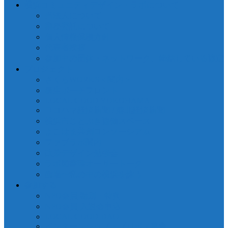
横浜コミュニティデザイン・ラボについて
当法人について
業務委託について
個人情報保護方針
代表者挨拶
参加中の団体・ネットワーク、締結している協定
プロジェクト
さくらWORKS＜関内＞
泰生ポーチフロント
LOCAL GOOD YOKOHAMA
ヨコハマ経済新聞 / 港北経済新聞
横浜市ことぶき協働スペース
よこはま共創コンソーシアム
ファブラボ関内
政策デザイン勉強会
ラボ図書環オーサートーク
臨場〜私の中の横浜を詠う
参加する
NPO会員 種別・特典
NPO会員 入退会申込
LOCAL GOOD DAO
インターンシップ・プロボノ募集