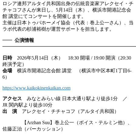
ロシア連邦アルタイ共和国出身の伝統音楽家アレクセイ・チ
チャコフさんが来日し、5月14日（木）、横浜市開港記念会
館 講堂にてコンサートを開催します。
主催は日本トゥバホーメイ協会（代表：巻上公一さん）、当
ラボ代表の杉浦裕樹が運営サポートを担当します。
━━
公演情報
━━━━━━━━━━━━━━━━━━━━━━━━━━━
日時
2026年5月14日（木） 18:30 開場 / 19:00 開演（20:30
終演予定）
会場
横浜市開港記念会館 講堂 （横浜市中区本町1丁目6-
6）
https://www.kaikokinenkaikan.com
アクセス
みなとみらい線 日本大通り駅より徒歩1分 ／
JR 関内駅より徒歩10分
出 演
アレクセイ・チチャコフ（アルタイ共和国）
【Arzhan Suu】巻上公一（ボイス・テルミン他）、
佐藤正治（パーカッション）