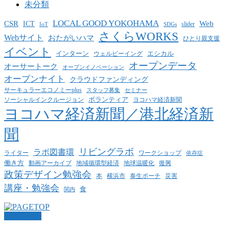
未分類
LOCAL GOOD YOKOHAMA
CSR
ICT
Web
slider
IoT
SDGs
さくらWORKS
Webサイト
おたがいハマ
ひとり親支援
イベント
インターン
エシカル
ウェルビーイング
オープンデータ
オーサートーク
オープンイノベーション
オープンナイト
クラウドファンディング
サーキュラーエコノミーplus
スタッフ募集
セミナー
ボランティア
ヨコハマ経済新聞
ソーシャルインクルージョン
ヨコハマ経済新聞／港北経済新
聞
リビングラボ
ラボ図書環
ライター
ワークショップ
依存症
働き方
動画アーカイブ
地球温暖化
地域循環型経済
復興
政策デザイン勉強会
泰生ポーチ
本
横浜市
災害
講座・勉強会
食
関内
PAGETOP