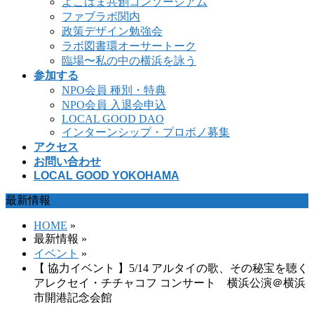
よこはま共創コンソーシアム
ファブラボ関内
政策デザイン勉強会
ラボ図書環オーサートーク
臨場〜私の中の横浜を詠う
参加する
NPO会員 種別・特典
NPO会員 入退会申込
LOCAL GOOD DAO
インターンシップ・プロボノ募集
アクセス
お問い合わせ
LOCAL GOOD YOKOHAMA
最新情報
HOME
»
最新情報 »
イベント
»
【 協力イベント 】5/14 アルタイの歌、その秘宝を聴く
アレクセイ・チチャコフ コンサート 横浜公演＠横浜
市開港記念会館