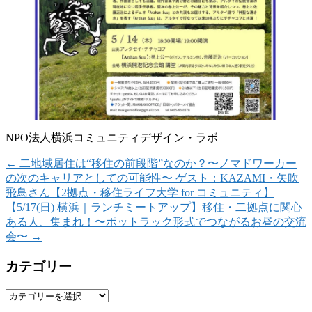
NPO法人横浜コミュニティデザイン・ラボ
←
二地域居住は“移住の前段階”なのか？〜ノマドワーカー
の次のキャリアとしての可能性〜 ゲスト：KAZAMI・矢吹
飛鳥さん【2拠点・移住ライフ大学 for コミュニティ】
【5/17(日) 横浜｜ランチミートアップ】移住・二拠点に関心
ある人、集まれ！〜ポットラック形式でつながるお昼の交流
会〜
→
カテゴリー
カ
テ