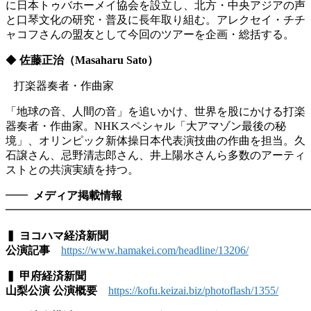
に日本トゥバホーメイ協会を設立し、北方・中央アジアの声
と口琴文化の研究・普及に長年取り組む。アレクセイ・チチ
ャコフさんの盟友として今回のツアーを企画・総括する。
◆
佐藤正治（Masaharu Sato）
打楽器奏者・作曲家
「地球の音、人間の音」を追いかけ、世界を股にかける打楽
器奏者・作曲家。NHKスペシャル「大アマゾン最後の秘
境」、オリンピック新体操日本代表演技曲の作曲を担当。久
石譲さん、忌野清志郎さん、井上陽水さんら多数のアーティ
ストとの共演実績を持つ。
━━
メディア掲載情報
━━━━━━━━━━━━━━━━━━━━━━━━━━━
▍ ヨコハマ経済新聞
公演記事
https://www.hamakei.com/headline/13206/
▍ 甲府経済新聞
山梨公演 公演概要
https://kofu.keizai.biz/photoflash/1355/