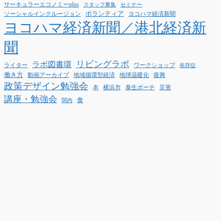
サーキュラーエコノミーplus
スタッフ募集
セミナー
ボランティア
ヨコハマ経済新聞
ソーシャルインクルージョン
ヨコハマ経済新聞／港北経済新
聞
リビングラボ
ラボ図書環
ライター
ワークショップ
依存症
働き方
動画アーカイブ
地球温暖化
地域循環型経済
復興
政策デザイン勉強会
泰生ポーチ
本
横浜市
災害
講座・勉強会
食
関内