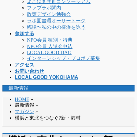
よこはま共創コンソーシアム
ファブラボ関内
政策デザイン勉強会
ラボ図書環オーサートーク
臨場〜私の中の横浜を詠う
参加する
NPO会員 種別・特典
NPO会員 入退会申込
LOCAL GOOD DAO
インターンシップ・プロボノ募集
アクセス
お問い合わせ
LOCAL GOOD YOKOHAMA
最新情報
HOME
»
最新情報 »
マガジン
»
横浜と東北をつなぐ?新・港村