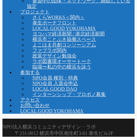
参加中の団体・ネットワーク、締結している
協定
プロジェクト
さくらWORKS＜関内＞
泰生ポーチフロント
LOCAL GOOD YOKOHAMA
ヨコハマ経済新聞 / 港北経済新聞
横浜市ことぶき協働スペース
よこはま共創コンソーシアム
ファブラボ関内
政策デザイン勉強会
ラボ図書環オーサートーク
臨場〜私の中の横浜を詠う
参加する
NPO会員 種別・特典
NPO会員 入退会申込
LOCAL GOOD DAO
インターンシップ・プロボノ募集
アクセス
お問い合わせ
LOCAL GOOD YOKOHAMA
NPO法人横浜コミュニティデザイン・ラボ
〒231-0012 横浜市中区相生町3-61 泰生ビル2F