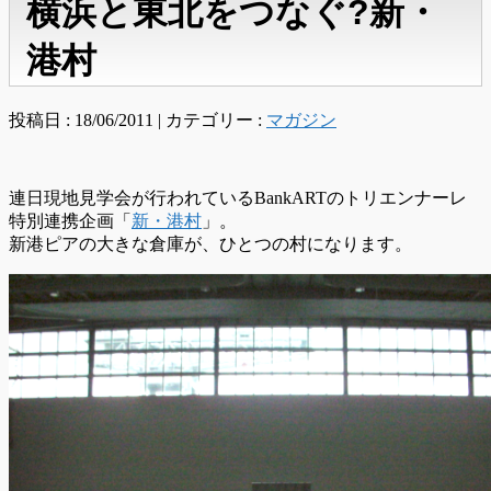
横浜と東北をつなぐ?新・
港村
投稿日 : 18/06/2011 | カテゴリー :
マガジン
連日現地見学会が行われているBankARTのトリエンナーレ
特別連携企画「
新・港村
」。
新港ピアの大きな倉庫が、ひとつの村になります。