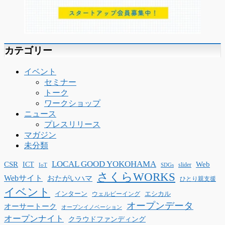
カテゴリー
イベント
セミナー
トーク
ワークショップ
ニュース
プレスリリース
マガジン
未分類
LOCAL GOOD YOKOHAMA
CSR
ICT
Web
slider
IoT
SDGs
さくらWORKS
Webサイト
おたがいハマ
ひとり親支援
イベント
インターン
エシカル
ウェルビーイング
オープンデータ
オーサートーク
オープンイノベーション
オープンナイト
クラウドファンディング