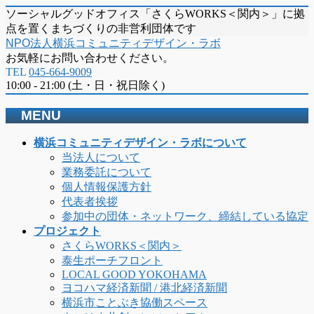
ソーシャルグッドオフィス「さくらWORKS＜関内＞」に拠
点を置くまちづくりの非営利団体です
NPO法人横浜コミュニティデザイン・ラボ
お気軽にお問い合わせください。
TEL
045-664-9009
10:00 - 21:00 (土・日・祝日除く)
MENU
メ
横浜コミュニティデザイン・ラボについて
ニ
当法人について
ュ
業務委託について
ー
個人情報保護方針
を
代表者挨拶
飛
参加中の団体・ネットワーク、締結している協定
ば
プロジェクト
す
さくらWORKS＜関内＞
泰生ポーチフロント
LOCAL GOOD YOKOHAMA
ヨコハマ経済新聞 / 港北経済新聞
横浜市ことぶき協働スペース