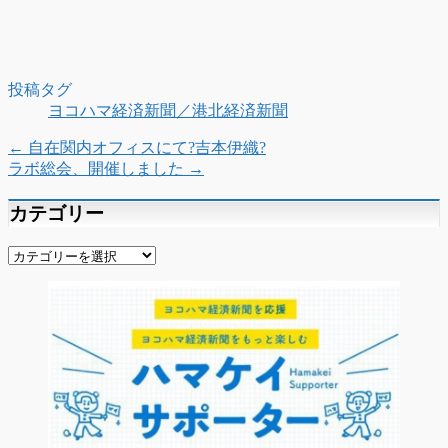
投稿タグ
ヨコハマ経済新聞／港北経済新聞
←
自在関内オフィスにて?吉本伊織?
ラボ総会、開催しました
→
カテゴリー
カ
テ
ゴ
リ
ー