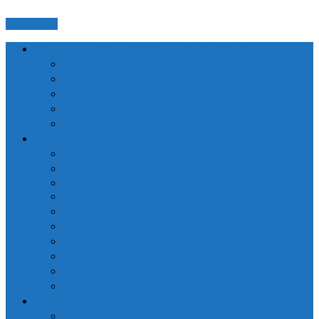
PAGETOP
横浜コミュニティデザイン・ラボについて
当法人について
業務委託について
個人情報保護方針
代表者挨拶
参加中の団体・ネットワーク、締結している協定
プロジェクト
さくらWORKS＜関内＞
泰生ポーチフロント
LOCAL GOOD YOKOHAMA
ヨコハマ経済新聞 / 港北経済新聞
横浜市ことぶき協働スペース
よこはま共創コンソーシアム
ファブラボ関内
政策デザイン勉強会
ラボ図書環オーサートーク
臨場〜私の中の横浜を詠う
参加する
NPO会員 種別・特典