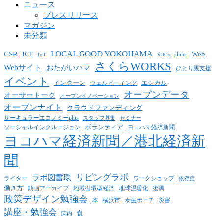
ニュース
プレスリリース
マガジン
未分類
LOCAL GOOD YOKOHAMA
CSR
ICT
Web
slider
IoT
SDGs
さくらWORKS
Webサイト
おたがいハマ
ひとり親支援
イベント
インターン
エシカル
ウェルビーイング
オープンデータ
オーサートーク
オープンイノベーション
オープンナイト
クラウドファンディング
サーキュラーエコノミーplus
スタッフ募集
セミナー
ボランティア
ヨコハマ経済新聞
ソーシャルインクルージョン
ヨコハマ経済新聞／港北経済新
聞
リビングラボ
ラボ図書環
ライター
ワークショップ
依存症
働き方
動画アーカイブ
地球温暖化
地域循環型経済
復興
政策デザイン勉強会
泰生ポーチ
本
横浜市
災害
講座・勉強会
食
関内