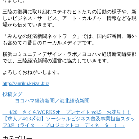
りました。
三陸の復興に取り組むステキなヒトたちの活動の様子や、新
しいビジネス・サービス、アート・カルチャー情報などを現
場から伝えていきます。
「みんなの経済新聞ネットワーク」では、国内67番目、海外
も含めて71番目のローカルメディアです。
横浜コミュニティデザイン・ラボ／ヨコハマ経済新聞編集部
では、三陸経済新聞の運営に協力していきます。
よろしくおねがいします。
http://sanriku.keizai.biz/
投稿タグ
ヨコハマ経済新聞／港北経済新聞
←
4/20 さくらWORKSオープンナイト vol.5 お花見！！
【求人／4/23〆切】ソーシャルビジネス普及事業担当スタッ
フ3名（ライター・プロジェクトコーディネーター）
→
カテゴリー