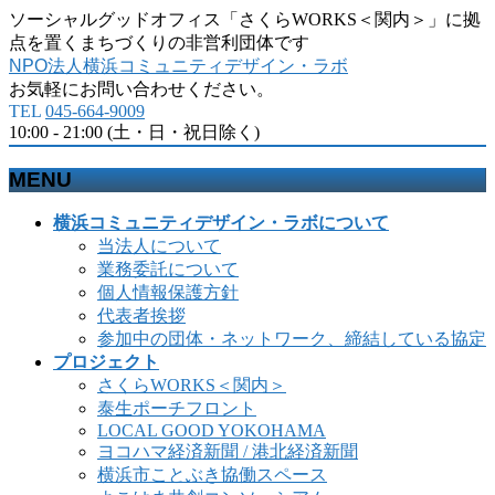
ソーシャルグッドオフィス「さくらWORKS＜関内＞」に拠
点を置くまちづくりの非営利団体です
NPO法人横浜コミュニティデザイン・ラボ
お気軽にお問い合わせください。
TEL
045-664-9009
10:00 - 21:00 (土・日・祝日除く)
MENU
メ
横浜コミュニティデザイン・ラボについて
ニ
当法人について
ュ
業務委託について
ー
個人情報保護方針
を
代表者挨拶
飛
参加中の団体・ネットワーク、締結している協定
ば
プロジェクト
す
さくらWORKS＜関内＞
泰生ポーチフロント
LOCAL GOOD YOKOHAMA
ヨコハマ経済新聞 / 港北経済新聞
横浜市ことぶき協働スペース