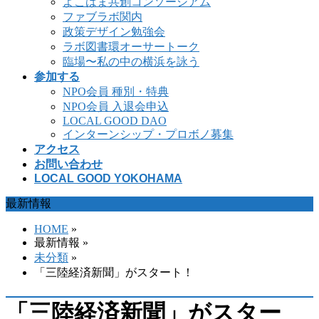
よこはま共創コンソーシアム
ファブラボ関内
政策デザイン勉強会
ラボ図書環オーサートーク
臨場〜私の中の横浜を詠う
参加する
NPO会員 種別・特典
NPO会員 入退会申込
LOCAL GOOD DAO
インターンシップ・プロボノ募集
アクセス
お問い合わせ
LOCAL GOOD YOKOHAMA
最新情報
HOME
»
最新情報 »
未分類
»
「三陸経済新聞」がスタート！
「三陸経済新聞」がスター