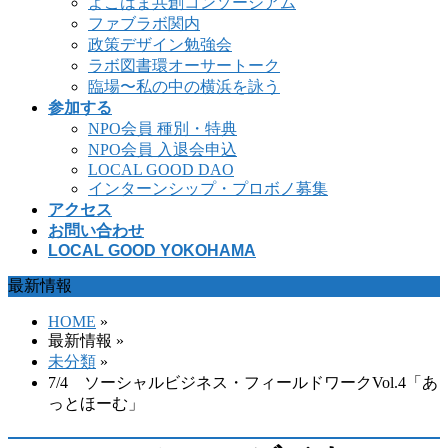
よこはま共創コンソーシアム
ファブラボ関内
政策デザイン勉強会
ラボ図書環オーサートーク
臨場〜私の中の横浜を詠う
参加する
NPO会員 種別・特典
NPO会員 入退会申込
LOCAL GOOD DAO
インターンシップ・プロボノ募集
アクセス
お問い合わせ
LOCAL GOOD YOKOHAMA
最新情報
HOME
»
最新情報 »
未分類
»
7/4 ソーシャルビジネス・フィールドワークVol.4「あ
っとほーむ」