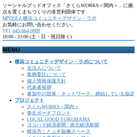
ソーシャルグッドオフィス「さくらWORKS＜関内＞」に拠
点を置くまちづくりの非営利団体です
NPO法人横浜コミュニティデザイン・ラボ
お気軽にお問い合わせください。
TEL
045-664-9009
10:00 - 21:00 (土・日・祝日除く)
MENU
メ
横浜コミュニティデザイン・ラボについて
ニ
当法人について
ュ
業務委託について
ー
個人情報保護方針
を
代表者挨拶
飛
参加中の団体・ネットワーク、締結している協定
ば
プロジェクト
す
さくらWORKS＜関内＞
泰生ポーチフロント
LOCAL GOOD YOKOHAMA
ヨコハマ経済新聞 / 港北経済新聞
横浜市ことぶき協働スペース