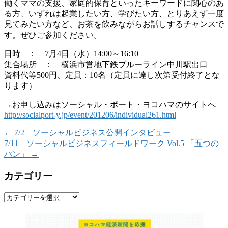
働くママの支援、家庭的保育といったキーワードに関心のあ
る方、いずれは起業したい方、学びたい方、とりあえず一度
見てみたい方など、お茶を飲みながらお話しするチャンスで
す。ぜひご参加ください。
日時 ： 7月4日（水）14:00～16:10
集合場所 ： 横浜市営地下鉄ブルーライン中川駅出口
資料代等500円、定員：10名（定員に達し次第受付終了とな
ります）
→お申し込みはソーシャル・ポート・ヨコハマのサイトへ
http://socialport-y.jp/event/201206/individual261.html
←
7/2 ソーシャルビジネス公開インタビュー
7/11 ソーシャルビジネスフィールドワーク Vol.5 「五つの
パン」
→
カテゴリー
カ
テ
ゴ