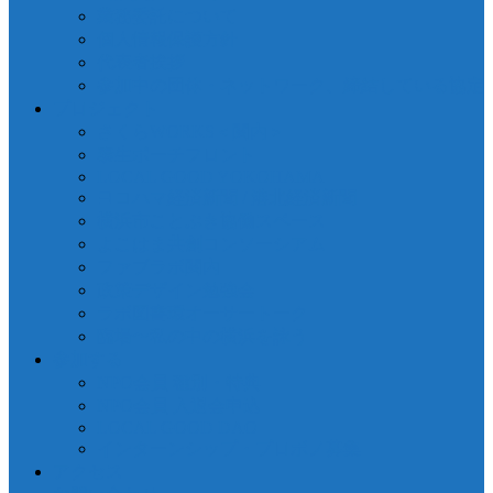
業務委託について
個人情報保護方針
代表者挨拶
参加中の団体・ネットワーク、締結している協定
プロジェクト
さくらWORKS＜関内＞
泰生ポーチフロント
LOCAL GOOD YOKOHAMA
ヨコハマ経済新聞 / 港北経済新聞
横浜市ことぶき協働スペース
よこはま共創コンソーシアム
ファブラボ関内
政策デザイン勉強会
ラボ図書環オーサートーク
臨場〜私の中の横浜を詠う
参加する
NPO会員 種別・特典
NPO会員 入退会申込
LOCAL GOOD DAO
インターンシップ・プロボノ募集
アクセス