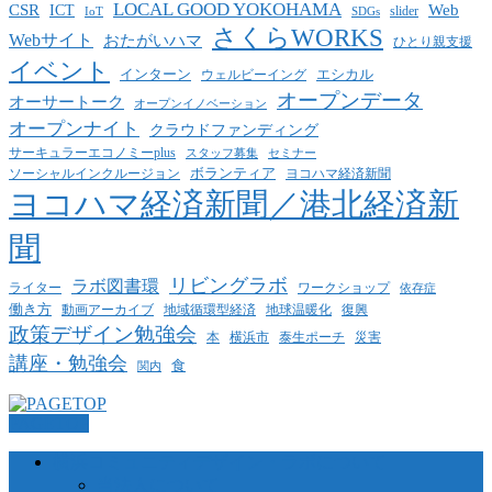
LOCAL GOOD YOKOHAMA
CSR
ICT
Web
slider
IoT
SDGs
さくらWORKS
Webサイト
おたがいハマ
ひとり親支援
イベント
インターン
エシカル
ウェルビーイング
オープンデータ
オーサートーク
オープンイノベーション
オープンナイト
クラウドファンディング
サーキュラーエコノミーplus
スタッフ募集
セミナー
ボランティア
ヨコハマ経済新聞
ソーシャルインクルージョン
ヨコハマ経済新聞／港北経済新
聞
リビングラボ
ラボ図書環
ライター
ワークショップ
依存症
働き方
動画アーカイブ
地球温暖化
地域循環型経済
復興
政策デザイン勉強会
泰生ポーチ
本
横浜市
災害
講座・勉強会
食
関内
PAGETOP
横浜コミュニティデザイン・ラボについて
当法人について