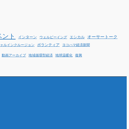
ベント
オーサートーク
インターン
エシカル
ウェルビーイング
ボランティア
ヨコハマ経済新聞
ャルインクルージョン
動画アーカイブ
地球温暖化
地域循環型経済
復興