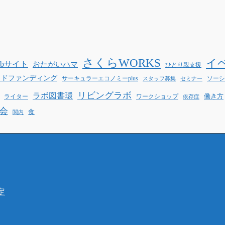
さくらWORKS
イ
ebサイト
おたがいハマ
ひとり親支援
ウドファンディング
サーキュラーエコノミーplus
ソーシ
スタッフ募集
セミナー
リビングラボ
ラボ図書環
働き方
ライター
ワークショップ
依存症
会
食
関内
定