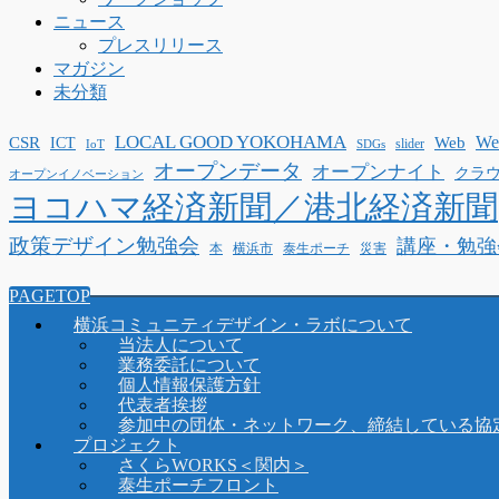
ニュース
プレスリリース
マガジン
未分類
LOCAL GOOD YOKOHAMA
W
CSR
ICT
Web
slider
IoT
SDGs
オープンデータ
オープンナイト
クラ
オープンイノベーション
ヨコハマ経済新聞／港北経済新聞
政策デザイン勉強会
講座・勉強
泰生ポーチ
本
横浜市
災害
PAGETOP
横浜コミュニティデザイン・ラボについて
当法人について
業務委託について
個人情報保護方針
代表者挨拶
参加中の団体・ネットワーク、締結している協
プロジェクト
さくらWORKS＜関内＞
泰生ポーチフロント