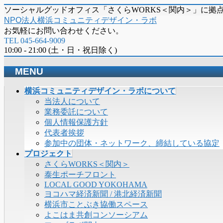
ソーシャルグッドオフィス「さくらWORKS＜関内＞」に拠
NPO法人横浜コミュニティデザイン・ラボ
お気軽にお問い合わせください。
TEL 045-664-9009
10:00 - 21:00 (土・日・祝日除く)
MENU
メ
横浜コミュニティデザイン・ラボについて
ニ
当法人について
ュ
業務委託について
ー
個人情報保護方針
を
代表者挨拶
飛
参加中の団体・ネットワーク、締結している協定
ば
プロジェクト
す
さくらWORKS＜関内＞
泰生ポーチフロント
LOCAL GOOD YOKOHAMA
ヨコハマ経済新聞 / 港北経済新聞
横浜市ことぶき協働スペース
よこはま共創コンソーシアム