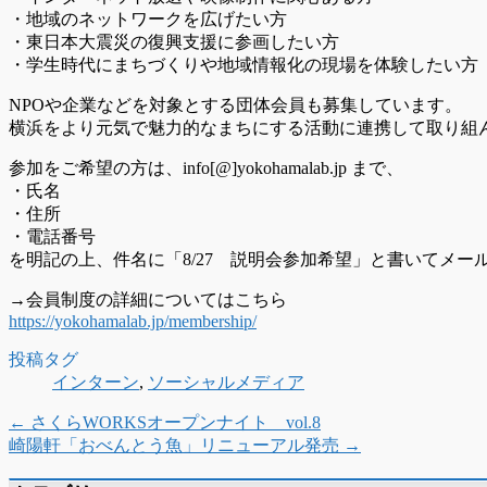
・地域のネットワークを広げたい方
・東日本大震災の復興支援に参画したい方
・学生時代にまちづくりや地域情報化の現場を体験したい方
NPOや企業などを対象とする団体会員も募集しています。
横浜をより元気で魅力的なまちにする活動に連携して取り組
参加をご希望の方は、info[@]yokohamalab.jp まで、
・氏名
・住所
・電話番号
を明記の上、件名に「8/27 説明会参加希望」と書いてメー
→会員制度の詳細についてはこちら
https://yokohamalab.jp/membership/
投稿タグ
インターン
,
ソーシャルメディア
←
さくらWORKSオープンナイト vol.8
崎陽軒「おべんとう魚」リニューアル発売
→