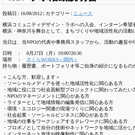
投稿日 : 16/08/2012 | カテゴリー :
ニュース
横浜コミュニティデザイン・ラボへの入会、インターン希望
横浜・神奈川を舞台として、まちづくりや地域活性化の活動
当日は、当NPOの代表や事務局スタッフから、活動の趣旨
日時 ： 8月27日（月）19:00?20:30
場所 ：
さくらWORKS＜関内＞
持ち物：履歴書、ポートフォリオ等ご自身の紹介になるもの
＜こんな方、歓迎します＞
・ソーシャルメディアを使った地域活性化に関心ある方
・地域に役に立つ社会貢献型プロジェクトに関わってみたい
・NPOのマネージメントに関心がある方
・ライターとして地域情報の編集発信に関心ある方
・環境・エコロジー関連の現場づくりに関心ある方
・社会起業・ソーシャルビジネスに関心がある方
・地域の仕事をワークシェアするテレワークに関心ある方
・プロボノとして自分の技術やネットワークを地域に活かし
・インターネット放送や映像制作に関心ある方