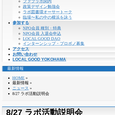
ファブラボ関内
政策デザイン勉強会
ラボ図書環オーサートーク
臨場〜私の中の横浜を詠う
参加する
NPO会員 種別・特典
NPO会員 入退会申込
LOCAL GOOD DAO
インターンシップ・プロボノ募集
アクセス
お問い合わせ
LOCAL GOOD YOKOHAMA
最新情報
HOME
»
最新情報 »
ニュース
»
8/27 ラボ活動説明会
8/27 ラボ活動説明会