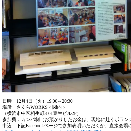
日時：12月4日（火）19:00～20:30
場所：さくらWORKS＜関内＞
（横浜市中区相生町3-61泰生ビル2F）
参加費：カンパ制（お預かりしたお金は、現地に赴くボラン
申込：下記Facebookページで参加表明いただくか、直接会