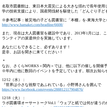
名取市図書館は、東日本大震災による大きな揺れで長年使用し
学の技術支援により、国産間伐材を駆使した「どんぐり子ど
※参考記事：被災地の子ども図書室に「本棚」を-東海大学とs
http://www.hamakei.com/headline/6608/
また、現在は大人図書室を建設中であり、2013年1月には、
ランティアの派遣仲介を実施しています。
あなたにもできること、必ずあります！
是非、お話を聞きに来てください！
＊
なお、さくらWORKS＜関内＞では、他に以下の催しを開催
※年内に他に数回のイベントを予定しています。順次お知ら
12/12（水）：
『世界は小さな祝祭であふれている』小野博さんを囲んで
https://www.facebook.com/events/288812117904876/
12/18（火）：
ラボ図書環オーサートークVol.1「ウェブと紙では何が違