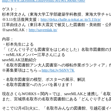
http://www.facebook.com/events/561961560487080/
ゲスト：
杉本洋文さん（東海大学工学部建築学科教授、東海大学チャレ
※3.11生活復興支援：
http://deka.challe.u-tokai.ac.jp/3.11lcp/
江草由佳さん（東日本大震災で被災した図書館・美術館・公民
※saveMLAK：
http://savemlak.jp/
内容：
・杉本先生による
「（どんぐり子ども図書室をはじめとした）名取市図書館の
・veMLAKメンバー江草さんによる
saveMLAK活動紹介
「名取市図書館アン大人図書室への移転作業ボランティア」
※募集要項はこちら→
http://bit.ly/S6NV7K
・名取市図書室の模型、ポスターの展示、解説
・名取市図書室へのカンパを募ります！
現在さくらWORKS＜関内＞では、saveMLAKと連携し
また、宮城県名取市の名取市図書館にある「どんぐり子ども
そこで12月4日(火)に、「名取市みんなの図書館、引越応援