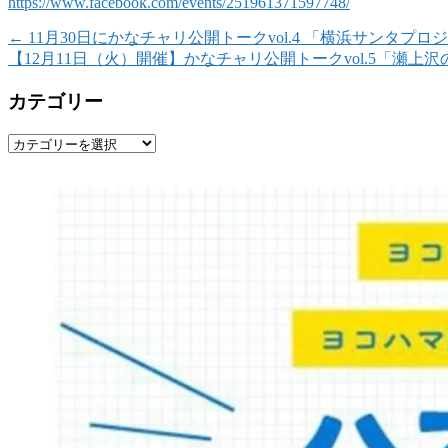
https://www.facebook.com/events/251961371597748/
←
11月30日にかなチャリ公開トークvol.4 「横浜サンタプ
【12月11日（火）開催】かなチャリ公開トークvol.5「瀬
カテゴリー
カ
テ
ゴ
リ
ー