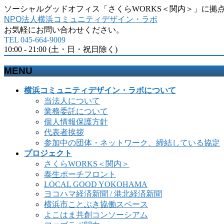
ソーシャルグッドオフィス「さくらWORKS＜関内＞」に拠
NPO法人横浜コミュニティデザイン・ラボ
お気軽にお問い合わせください。
TEL 045-664-9009
10:00 - 21:00 (土・日・祝日除く)
MENU
メ
横浜コミュニティデザイン・ラボについて
ニ
当法人について
ュ
業務委託について
ー
個人情報保護方針
を
代表者挨拶
飛
参加中の団体・ネットワーク、締結している協定
ば
プロジェクト
す
さくらWORKS＜関内＞
泰生ポーチフロント
LOCAL GOOD YOKOHAMA
ヨコハマ経済新聞 / 港北経済新聞
横浜市ことぶき協働スペース
よこはま共創コンソーシアム