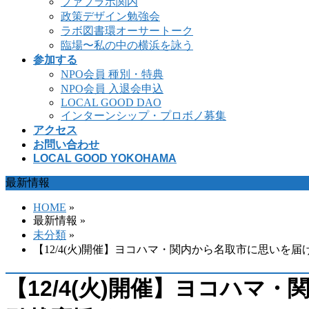
ファブラボ関内
政策デザイン勉強会
ラボ図書環オーサートーク
臨場〜私の中の横浜を詠う
参加する
NPO会員 種別・特典
NPO会員 入退会申込
LOCAL GOOD DAO
インターンシップ・プロボノ募集
アクセス
お問い合わせ
LOCAL GOOD YOKOHAMA
最新情報
HOME
»
最新情報 »
未分類
»
【12/4(火)開催】ヨコハマ・関内から名取市に思い
【12/4(火)開催】ヨコハ