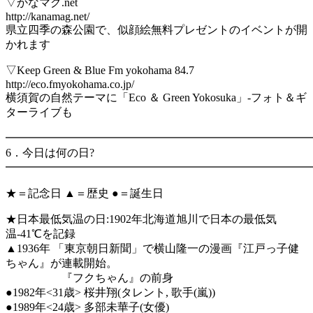
▽かなマグ.net
http://kanamag.net/
県立四季の森公園で、似顔絵無料プレゼントのイベントが開
かれます
▽Keep Green & Blue Fm yokohama 84.7
http://eco.fmyokohama.co.jp/
横須賀の自然テーマに「Eco ＆ Green Yokosuka」-フォト＆ギ
ターライブも
━━━━━━━━━━━━━━━━━━━━━━━━━━━
6．今日は何の日?
━━━━━━━━━━━━━━━━━━━━━━━━━━━
★＝記念日 ▲＝歴史 ●＝誕生日
★日本最低気温の日:1902年北海道旭川で日本の最低気
温-41℃を記録
▲1936年 「東京朝日新聞」で横山隆一の漫画『江戸っ子健
ちゃん』が連載開始。
『フクちゃん』の前身
●1982年<31歳> 桜井翔(タレント, 歌手(嵐))
●1989年<24歳> 多部未華子(女優)