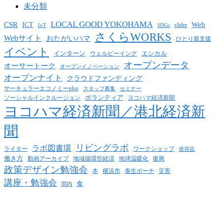
未分類
LOCAL GOOD YOKOHAMA
CSR
ICT
Web
slider
IoT
SDGs
さくらWORKS
Webサイト
おたがいハマ
ひとり親支援
イベント
インターン
エシカル
ウェルビーイング
オープンデータ
オーサートーク
オープンイノベーション
オープンナイト
クラウドファンディング
サーキュラーエコノミーplus
スタッフ募集
セミナー
ボランティア
ヨコハマ経済新聞
ソーシャルインクルージョン
ヨコハマ経済新聞／港北経済新
聞
リビングラボ
ラボ図書環
ライター
ワークショップ
依存症
働き方
動画アーカイブ
地球温暖化
地域循環型経済
復興
政策デザイン勉強会
泰生ポーチ
本
横浜市
災害
講座・勉強会
食
関内