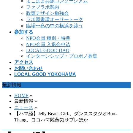
よこはま共創コンソーシアム
ファブラボ関内
政策デザイン勉強会
ラボ図書環オーサートーク
臨場〜私の中の横浜を詠う
参加する
NPO会員 種別・特典
NPO会員 入退会申込
LOCAL GOOD DAO
インターンシップ・プロボノ募集
アクセス
お問い合わせ
LOCAL GOOD YOKOHAMA
最新情報
HOME
»
最新情報 »
ニュース
»
【ハマ経】Jelly Beans Girl.、ダンススタジオBoo-
Thang、ヨコハマ陸蒸気サブレほか