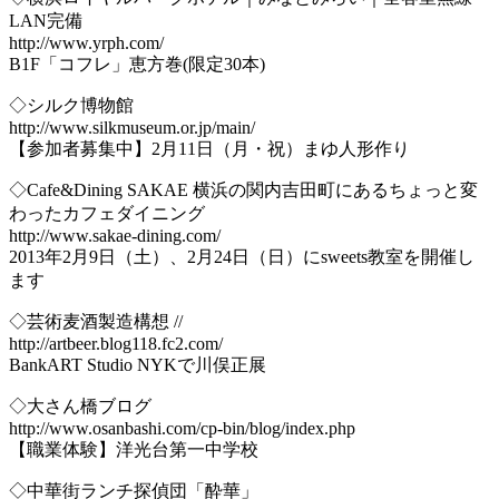
LAN完備
http://www.yrph.com/
B1F「コフレ」恵方巻(限定30本)
◇シルク博物館
http://www.silkmuseum.or.jp/main/
【参加者募集中】2月11日（月・祝）まゆ人形作り
◇Cafe&Dining SAKAE 横浜の関内吉田町にあるちょっと変
わったカフェダイニング
http://www.sakae-dining.com/
2013年2月9日（土）、2月24日（日）にsweets教室を開催し
ます
◇芸術麦酒製造構想 //
http://artbeer.blog118.fc2.com/
BankART Studio NYKで川俣正展
◇大さん橋ブログ
http://www.osanbashi.com/cp-bin/blog/index.php
【職業体験】洋光台第一中学校
◇中華街ランチ探偵団「酔華」