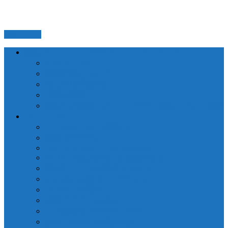
PAGETOP
横浜コミュニティデザイン・ラボについて
当法人について
業務委託について
個人情報保護方針
代表者挨拶
参加中の団体・ネットワーク、締結している協定
プロジェクト
さくらWORKS＜関内＞
泰生ポーチフロント
LOCAL GOOD YOKOHAMA
ヨコハマ経済新聞 / 港北経済新聞
横浜市ことぶき協働スペース
よこはま共創コンソーシアム
ファブラボ関内
政策デザイン勉強会
ラボ図書環オーサートーク
臨場〜私の中の横浜を詠う