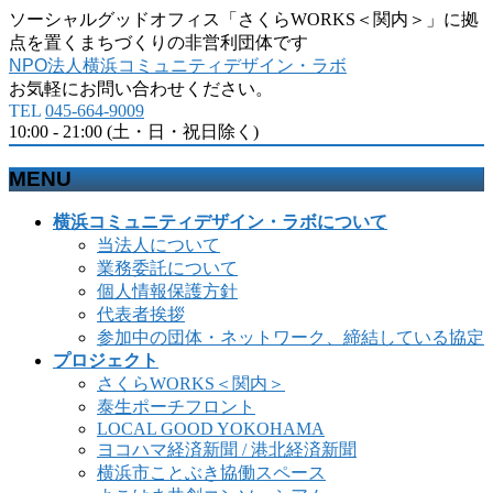
ソーシャルグッドオフィス「さくらWORKS＜関内＞」に拠
点を置くまちづくりの非営利団体です
NPO法人横浜コミュニティデザイン・ラボ
お気軽にお問い合わせください。
TEL
045-664-9009
10:00 - 21:00 (土・日・祝日除く)
MENU
メ
横浜コミュニティデザイン・ラボについて
ニ
当法人について
ュ
業務委託について
ー
個人情報保護方針
を
代表者挨拶
飛
参加中の団体・ネットワーク、締結している協定
ば
プロジェクト
す
さくらWORKS＜関内＞
泰生ポーチフロント
LOCAL GOOD YOKOHAMA
ヨコハマ経済新聞 / 港北経済新聞
横浜市ことぶき協働スペース