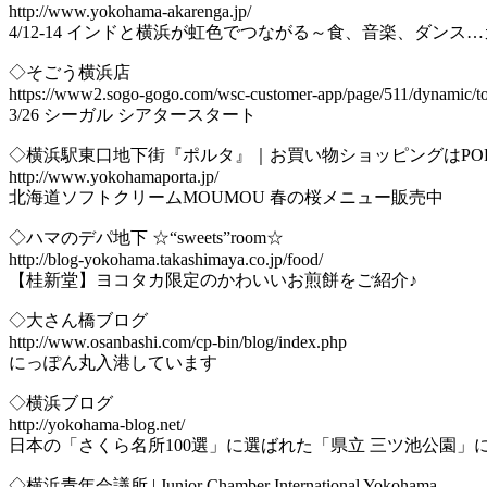
http://www.yokohama-akarenga.jp/
4/12-14 インドと横浜が虹色でつながる～食、音楽、ダンス
◇そごう横浜店
https://www2.sogo-gogo.com/wsc-customer-app/page/511/dynamic/t
3/26 シーガル シアタースタート
◇横浜駅東口地下街『ポルタ』｜お買い物ショッピングはPOR
http://www.yokohamaporta.jp/
北海道ソフトクリームMOUMOU 春の桜メニュー販売中
◇ハマのデパ地下 ☆“sweets”room☆
http://blog-yokohama.takashimaya.co.jp/food/
【桂新堂】ヨコタカ限定のかわいいお煎餅をご紹介♪
◇大さん橋ブログ
http://www.osanbashi.com/cp-bin/blog/index.php
にっぽん丸入港しています
◇横浜ブログ
http://yokohama-blog.net/
日本の「さくら名所100選」に選ばれた「県立 三ツ池公園」
◇横浜青年会議所 | Junior Chamber International Yokohama