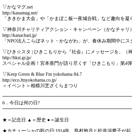
▽かなマグ.net
http://kanamag.net/
「ききかま大会」や「かまぼこ板一夜城合戦」など趣向を凝
▽神奈川チャリティアクション・キャンペーン（かなチャリ
http://kanachari.jp/
「NPO法人こらぼネット・かながわ」が、春休み期間中にス
▽ひき☆スタ | ひきこもりから『社会』にメッセージを。（
http://hkst.gr.jp/
スペシャル企画！宮本亜門が語り尽くす「ひきこもり」第4弾
▽Keep Green & Blue Fm yokohama 84.7
http://eco.fmyokohama.co.jp/
＜イベント＞相模川芝ざくらまつり
━━━━━━━━━━━━━━━━━━━━━━━━━━━
6．今日は何の日?
━━━━━━━━━━━━━━━━━━━━━━━━━━━
★＝記念日 ▲＝歴史 ●＝誕生日
★カチューシャの歌の日:1914年、島村抱月と松井須磨子が