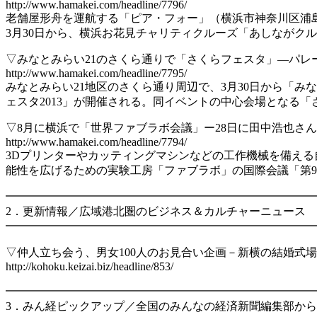
http://www.hamakei.com/headline/7796/
老舗屋形舟を運航する「ピア・フォー」（横浜市神奈川区浦
3月30日から、横浜お花見チャリティクルーズ「あしながク
▽みなとみらい21のさくら通りで「さくらフェスタ」―パレ
http://www.hamakei.com/headline/7795/
みなとみらい21地区のさくら通り周辺で、3月30日から「みな
ェスタ2013」が開催される。同イベントの中心会場となる
▽8月に横浜で「世界ファブラボ会議」ー28日に田中浩也さ
http://www.hamakei.com/headline/7794/
3Dプリンターやカッティングマシンなどの工作機械を備える
能性を広げるための実験工房「ファブラボ」の国際会議「第
━━━━━━━━━━━━━━━━━━━━━━━━━━━
2．更新情報／広域港北圏のビジネス＆カルチャーニュース
━━━━━━━━━━━━━━━━━━━━━━━━━━━
▽仲人立ち会う、男女100人のお見合い企画－新横の結婚式
http://kohoku.keizai.biz/headline/853/
━━━━━━━━━━━━━━━━━━━━━━━━━━━
3．みん経ピックアップ／全国のみんなの経済新聞編集部から