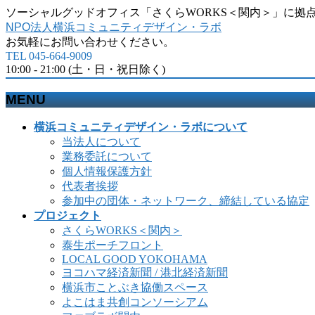
ソーシャルグッドオフィス「さくらWORKS＜関内＞」に拠
NPO法人横浜コミュニティデザイン・ラボ
お気軽にお問い合わせください。
TEL 045-664-9009
10:00 - 21:00 (土・日・祝日除く)
MENU
メ
横浜コミュニティデザイン・ラボについて
ニ
当法人について
ュ
業務委託について
ー
個人情報保護方針
を
代表者挨拶
飛
参加中の団体・ネットワーク、締結している協定
ば
プロジェクト
す
さくらWORKS＜関内＞
泰生ポーチフロント
LOCAL GOOD YOKOHAMA
ヨコハマ経済新聞 / 港北経済新聞
横浜市ことぶき協働スペース
よこはま共創コンソーシアム