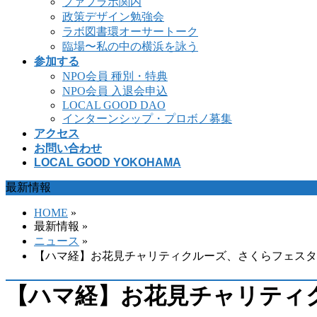
ファブラボ関内
政策デザイン勉強会
ラボ図書環オーサートーク
臨場〜私の中の横浜を詠う
参加する
NPO会員 種別・特典
NPO会員 入退会申込
LOCAL GOOD DAO
インターンシップ・プロボノ募集
アクセス
お問い合わせ
LOCAL GOOD YOKOHAMA
最新情報
HOME
»
最新情報 »
ニュース
»
【ハマ経】お花見チャリティクルーズ、さくらフェスタ
【ハマ経】お花見チャリティ