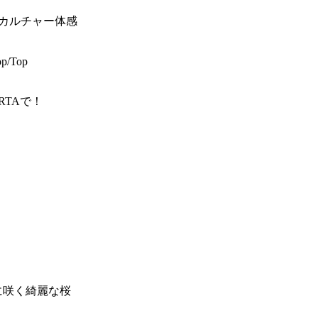
…カルチャー体感
op/Top
TAで！
に咲く綺麗な桜