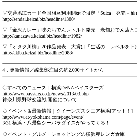
━━━━━━━━━━━━━━━━━━━━━━━━━━━
▽交通系ICカード全国相互利用開始で限定「Suica」発売－
http://sendai.keizai.biz/headline/1380/
▽「金沢カレー」味のおでんレトルト発売－老舗おでん店と
http://kanazawa.keizai.biz/headline/1982/
▽「オタク川柳」20作品発表－大賞は「生活の レベルを下
http://akiba.keizai.biz/headline/2988/
━━━━━━━━━━━━━━━━━━━━━━━━━━━
4．更新情報／編集部注目の約2,000サイトから
━━━━━━━━━━━━━━━━━━━━━━━━━━━
◇すべてのニュース｜横浜DeNAベイスターズ
http://www.baystars.co.jp/news/2013/03.php
神奈川県野球交流戦 開催について
◇イベント＆最新情報｜クイーンズスクエア横浜[アット！]
http://www.at-yokohama.com/page/event/
3/31 横浜・八景島シーパラダイスがやってくる！
◇イベント・グルメ・ショッピングの横浜赤レンガ倉庫