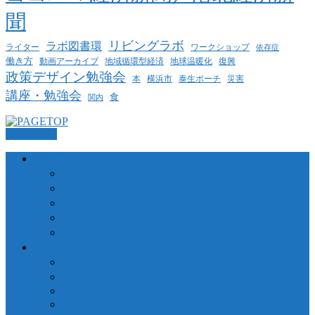
聞
リビングラボ
ラボ図書環
ライター
ワークショップ
依存症
働き方
動画アーカイブ
地球温暖化
地域循環型経済
復興
政策デザイン勉強会
泰生ポーチ
本
横浜市
災害
講座・勉強会
食
関内
PAGETOP
横浜コミュニティデザイン・ラボについて
当法人について
業務委託について
個人情報保護方針
代表者挨拶
参加中の団体・ネットワーク、締結している協定
プロジェクト
さくらWORKS＜関内＞
泰生ポーチフロント
LOCAL GOOD YOKOHAMA
ヨコハマ経済新聞 / 港北経済新聞