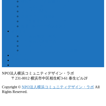
横浜市ことぶき協働スペース
よこはま共創コンソーシアム
ファブラボ関内
政策デザイン勉強会
ラボ図書環オーサートーク
臨場〜私の中の横浜を詠う
参加する
NPO会員 種別・特典
NPO会員 入退会申込
LOCAL GOOD DAO
インターンシップ・プロボノ募集
アクセス
お問い合わせ
LOCAL GOOD YOKOHAMA
NPO法人横浜コミュニティデザイン・ラボ
〒231-0012 横浜市中区相生町3-61 泰生ビル2F
Copyright ©
NPO法人横浜コミュニティデザイン・ラボ
All
Rights Reserved.