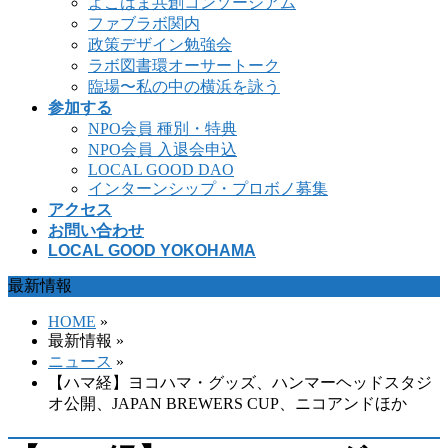
よこはま共創コンソーシアム
ファブラボ関内
政策デザイン勉強会
ラボ図書環オーサートーク
臨場〜私の中の横浜を詠う
参加する
NPO会員 種別・特典
NPO会員 入退会申込
LOCAL GOOD DAO
インターンシップ・プロボノ募集
アクセス
お問い合わせ
LOCAL GOOD YOKOHAMA
最新情報
HOME
»
最新情報 »
ニュース
»
【ハマ経】ヨコハマ・グッズ、ハンマーヘッドスタジ
オ公開、JAPAN BREWERS CUP、ニコアンドほか