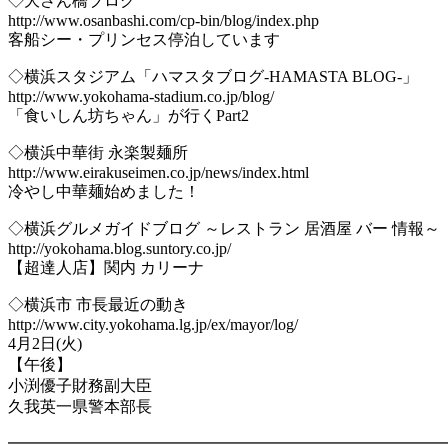
◇大さん橋ブログ
http://www.osanbashi.com/cp-bin/blog/index.php
客船シー・プリンセス停泊しています
◇横浜スタジアム「ハマスタブログ-HAMASTA BLOG-」
http://www.yokohama-stadium.co.jp/blog/
「食いしん坊ちゃん」が行くPart2
◇横浜中華街 永楽製麺所
http://www.eirakuseimen.co.jp/news/index.html
冷やし中華麺始めました！
◇横浜グルメガイドブログ ～レストラン 居酒屋 バー 情報～
http://yokohama.blog.suntory.co.jp/
【超達人店】関内 カリーナ
◇横浜市 市長最近の動き
http://www.city.yokohama.lg.jp/ex/mayor/log/
4月2日(火)
【午後】
小渕優子財務副大臣
久我英一県警本部長
━━━━━━━━━━━━━━━━━━━━━━━━━━━