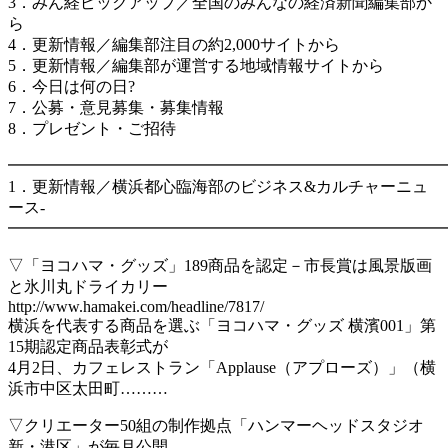
3．みん経ピックアップ／全国のみんなの経済新聞編集部か
ら
4．更新情報／編集部注目の約2,000サイトから
5．更新情報／編集部が運営する地域情報サイトから
6．今日は何の日?
7．公募・意見募集・募集情報
8．プレゼント・ご招待
━━━━━━━━━━━━━━━━━━━━━━━━━━━
1．更新情報／横浜都心臨海部のビジネス&カルチャーニュ
ース-
━━━━━━━━━━━━━━━━━━━━━━━━━━━
▽「ヨコハマ・グッズ」189商品を認定－市長賞は風景版画
と氷川丸ドライカリー
http://www.hamakei.com/headline/7817/
横浜を代表する商品を選ぶ「ヨコハマ・グッズ 横濱001」第
15期認定商品表彰式が
4月2日、カフェレストラン「Applause（アプローズ）」（横
浜市中区太田町………
▽クリエーター50組の制作拠点「ハンマーヘッドスタジオ
新・港区」が毎月公開