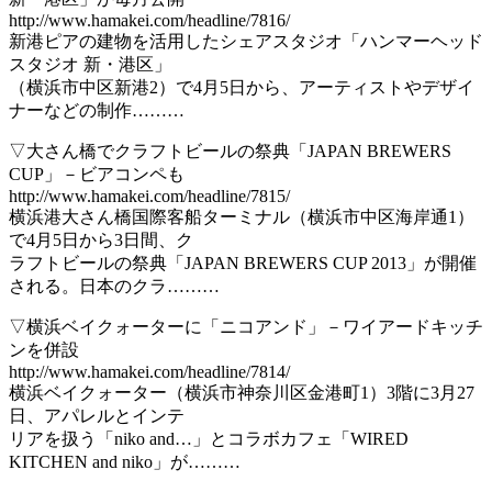
http://www.hamakei.com/headline/7816/
新港ピアの建物を活用したシェアスタジオ「ハンマーヘッド
スタジオ 新・港区」
（横浜市中区新港2）で4月5日から、アーティストやデザイ
ナーなどの制作………
▽大さん橋でクラフトビールの祭典「JAPAN BREWERS
CUP」－ビアコンペも
http://www.hamakei.com/headline/7815/
横浜港大さん橋国際客船ターミナル（横浜市中区海岸通1）
で4月5日から3日間、ク
ラフトビールの祭典「JAPAN BREWERS CUP 2013」が開催
される。日本のクラ………
▽横浜ベイクォーターに「ニコアンド」－ワイアードキッチ
ンを併設
http://www.hamakei.com/headline/7814/
横浜ベイクォーター（横浜市神奈川区金港町1）3階に3月27
日、アパレルとインテ
リアを扱う「niko and…」とコラボカフェ「WIRED
KITCHEN and niko」が………