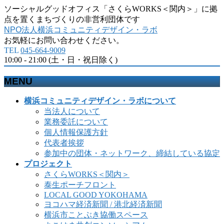
ソーシャルグッドオフィス「さくらWORKS＜関内＞」に拠
点を置くまちづくりの非営利団体です
NPO法人横浜コミュニティデザイン・ラボ
お気軽にお問い合わせください。
TEL
045-664-9009
10:00 - 21:00 (土・日・祝日除く)
MENU
メ
横浜コミュニティデザイン・ラボについて
ニ
当法人について
ュ
業務委託について
ー
個人情報保護方針
を
代表者挨拶
飛
参加中の団体・ネットワーク、締結している協定
ば
プロジェクト
す
さくらWORKS＜関内＞
泰生ポーチフロント
LOCAL GOOD YOKOHAMA
ヨコハマ経済新聞 / 港北経済新聞
横浜市ことぶき協働スペース