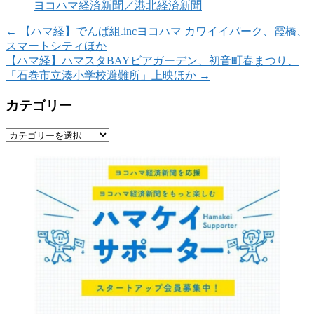
ヨコハマ経済新聞／港北経済新聞
←
【ハマ経】でんぱ組.incヨコハマ カワイイパーク、霞橋、
スマートシティほか
【ハマ経】ハマスタBAYビアガーデン、初音町春まつり、
「石巻市立湊小学校避難所」上映ほか
→
カテゴリー
カ
テ
ゴ
リ
ー