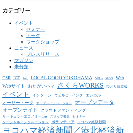
カテゴリー
イベント
セミナー
トーク
ワークショップ
ニュース
プレスリリース
マガジン
未分類
LOCAL GOOD YOKOHAMA
CSR
ICT
Web
slider
IoT
SDGs
さくらWORKS
Webサイト
おたがいハマ
ひとり親支援
イベント
インターン
エシカル
ウェルビーイング
オープンデータ
オーサートーク
オープンイノベーション
オープンナイト
クラウドファンディング
サーキュラーエコノミーplus
スタッフ募集
セミナー
ボランティア
ヨコハマ経済新聞
ソーシャルインクルージョン
ヨコハマ経済新聞／港北経済新