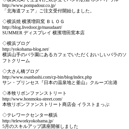
http://www.pompadour.co.jp/
「北海道フェア」ご注文受付開始しました。
◇横浜焼 横濱増田窯 ＢＬＯＧ
http://blog.livedoor.jp/masudaart/
SUMMER ディスプレイ 横濱増田窯本店
◇横浜ブログ
http://yokohama-blog.net/
横浜山手のバラ園にあるカフェでいただくおいしいバラのソ
フトクリーム
◇大さん橋ブログ
http://www.osanbashi.com/cp-bin/blog/index.php
サン・プリンセス『日本の温泉地と釜山』クルーズ出港
◇本牧リボンファンストリート
http://www.honmoku-street.com/
本牧リボンファンストリート商店会 イラストまっぷ
◇テレワークセンター横浜
http://teleworkyokohama.jp/
5月のスキルアップ講座開催しました