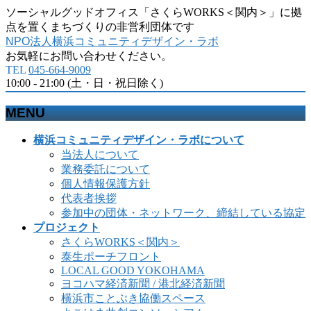
ソーシャルグッドオフィス「さくらWORKS＜関内＞」に拠
点を置くまちづくりの非営利団体です
NPO法人横浜コミュニティデザイン・ラボ
お気軽にお問い合わせください。
TEL
045-664-9009
10:00 - 21:00 (土・日・祝日除く)
MENU
メ
横浜コミュニティデザイン・ラボについて
ニ
当法人について
ュ
業務委託について
ー
個人情報保護方針
を
代表者挨拶
飛
参加中の団体・ネットワーク、締結している協定
ば
プロジェクト
す
さくらWORKS＜関内＞
泰生ポーチフロント
LOCAL GOOD YOKOHAMA
ヨコハマ経済新聞 / 港北経済新聞
横浜市ことぶき協働スペース