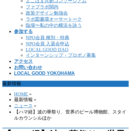
よこはま共創コンソーシアム
ファブラボ関内
政策デザイン勉強会
ラボ図書環オーサートーク
臨場〜私の中の横浜を詠う
参加する
NPO会員 種別・特典
NPO会員 入退会申込
LOCAL GOOD DAO
インターンシップ・プロボノ募集
アクセス
お問い合わせ
LOCAL GOOD YOKOHAMA
最新情報
HOME
»
最新情報 »
ニュース
»
【ハマ経】波の華祭り、世界のビール博物館、スタイ
ルカウンシルほか