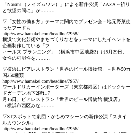
「Noism1（ノイズムワン）」による新作公演「ZAZA～祈り
と欲望の間に」が………
▽「女性の働き方」テーマに関内でプレゼン会－地元野菜使
ったフードも
http://www.hamakei.com/headline/7958/
横浜で文化芸術やまちづくりなどをテーマにしたイベントを
企画制作している「フ
ィールズ プランニング」（横浜市中区池袋2）は5月29日、
女性の可能性を………
▽横浜にビアレストラン「世界のビール博物館」－世界50カ
国250種類
http://www.hamakei.com/headline/7957/
ワールドリカーインポーターズ（東京都港区）はドックヤー
ドガーデン地下2階に7
月16日、ビアレストラン「世界のビール博物館 横浜店」
（横浜市西区みな………
▽STスポットで劇団・かもめマシーンの新作公演「スタイ
ルカウンシル」
http://www.hamakei.com/headline/7956/