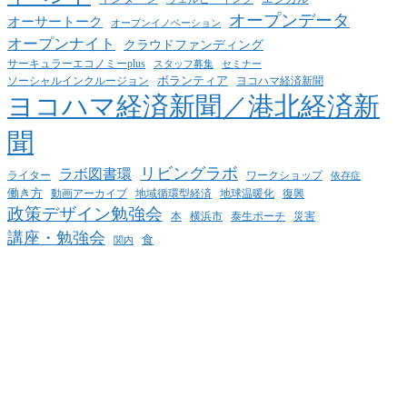
オープンデータ
オーサートーク
オープンイノベーション
オープンナイト
クラウドファンディング
サーキュラーエコノミーplus
スタッフ募集
セミナー
ボランティア
ヨコハマ経済新聞
ソーシャルインクルージョン
ヨコハマ経済新聞／港北経済新
聞
リビングラボ
ラボ図書環
ライター
ワークショップ
依存症
働き方
動画アーカイブ
地球温暖化
地域循環型経済
復興
政策デザイン勉強会
泰生ポーチ
本
横浜市
災害
講座・勉強会
食
関内