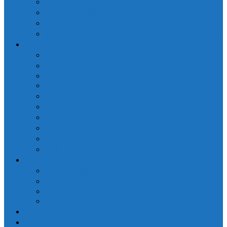
業務委託について
個人情報保護方針
代表者挨拶
参加中の団体・ネットワーク、締結している協定
プロジェクト
さくらWORKS＜関内＞
泰生ポーチフロント
LOCAL GOOD YOKOHAMA
ヨコハマ経済新聞 / 港北経済新聞
横浜市ことぶき協働スペース
よこはま共創コンソーシアム
ファブラボ関内
政策デザイン勉強会
ラボ図書環オーサートーク
臨場〜私の中の横浜を詠う
参加する
NPO会員 種別・特典
NPO会員 入退会申込
LOCAL GOOD DAO
インターンシップ・プロボノ募集
アクセス
お問い合わせ