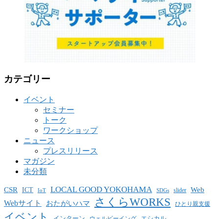
カテゴリー
イベント
セミナー
トーク
ワークショップ
ニュース
プレスリリース
マガジン
未分類
LOCAL GOOD YOKOHAMA
CSR
ICT
Web
slider
IoT
SDGs
さくらWORKS
Webサイト
おたがいハマ
ひとり親支援
イベント
インターン
エシカル
ウェルビーイング