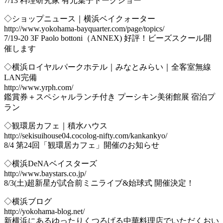
7/13 料理研究家 有元葉子トークショー
◇ショップニュース｜横浜ベイクォーター
http://www.yokohama-bayquarter.com/page/topics/
7/19-20 3F Paolo bottoni（ANNEX) 好評！ビーズスクール開
催します
◇横浜ロイヤルパークホテル｜みなとみらい｜全客室無線
LAN完備
http://www.yrph.com/
鑑賞券＋スペシャルランチ付き プーシキン美術館展 宿泊プ
ラン
◇観環居カフェ｜積水ハウス
http://sekisuihouse04.cocolog-nifty.com/kankankyo/
8/4 第24回「観環居カフェ」開催のお知らせ
◇横浜DeNAベイスターズ
http://www.baystars.co.jp/
8/3(土)超新星が試合前ミニライブ&始球式 開催決定！
◇横浜ブログ
http://yokohama-blog.net/
新横浜にあるゆったりくつろげる中華料理店でいただくおい