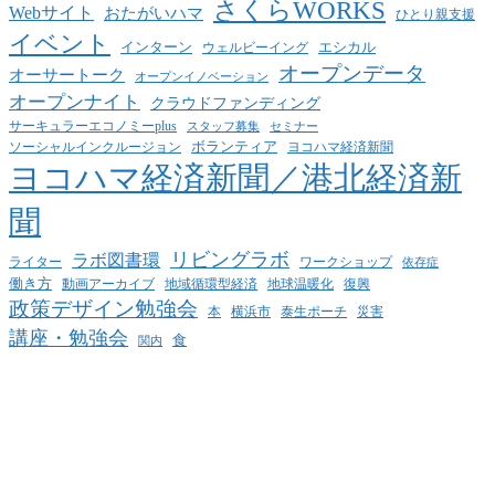
さくらWORKS
Webサイト
おたがいハマ
ひとり親支援
イベント
インターン
エシカル
ウェルビーイング
オープンデータ
オーサートーク
オープンイノベーション
オープンナイト
クラウドファンディング
サーキュラーエコノミーplus
スタッフ募集
セミナー
ボランティア
ヨコハマ経済新聞
ソーシャルインクルージョン
ヨコハマ経済新聞／港北経済新
聞
リビングラボ
ラボ図書環
ライター
ワークショップ
依存症
働き方
動画アーカイブ
地球温暖化
地域循環型経済
復興
政策デザイン勉強会
泰生ポーチ
本
横浜市
災害
講座・勉強会
食
関内