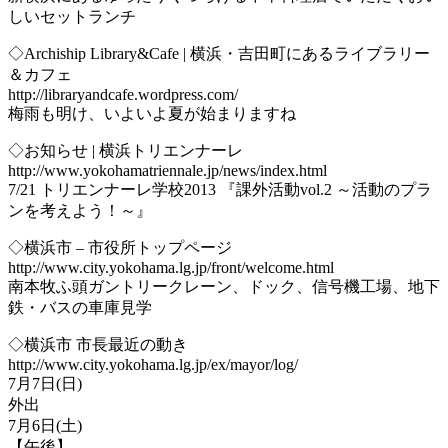
しいセットランチ
◇Archiship Library&Cafe | 横浜・吉田町にあるライブラリー
＆カフェ
http://libraryandcafe.wordpress.com/
梅雨も明け、いよいよ夏が始まりますね
◇お知らせ | 横浜トリエンナーレ
http://www.yokohamatriennale.jp/news/index.html
7/21 トリエンナーレ学校2013 『課外活動vol.2 ～活動のプラ
ンを考えよう！～』
◇横浜市 – 市役所トップページ
http://www.city.yokohama.lg.jp/front/welcome.html
南本牧ふ頭ガントリークレーン、ドック、信号機工場、地下
鉄・バスの車庫見学
◇横浜市 市長最近の動き
http://www.city.yokohama.lg.jp/ex/mayor/log/
7月7日(日)
外出
7月6日(土)
【午後】