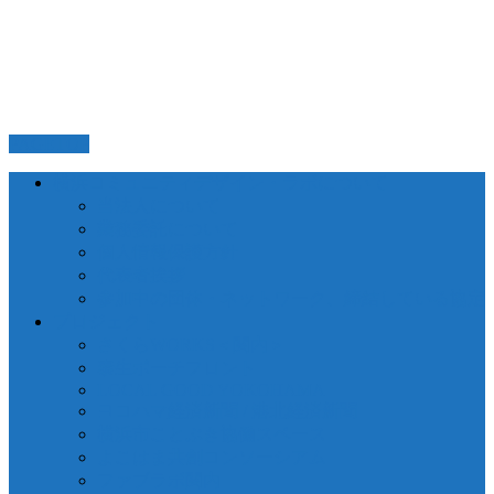
PAGETOP
横浜コミュニティデザイン・ラボについて
当法人について
業務委託について
個人情報保護方針
代表者挨拶
参加中の団体・ネットワーク、締結している協定
プロジェクト
さくらWORKS＜関内＞
泰生ポーチフロント
LOCAL GOOD YOKOHAMA
ヨコハマ経済新聞 / 港北経済新聞
横浜市ことぶき協働スペース
よこはま共創コンソーシアム
ファブラボ関内