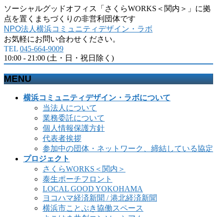
ソーシャルグッドオフィス「さくらWORKS＜関内＞」に拠
点を置くまちづくりの非営利団体です
NPO法人横浜コミュニティデザイン・ラボ
お気軽にお問い合わせください。
TEL
045-664-9009
10:00 - 21:00 (土・日・祝日除く)
MENU
メ
横浜コミュニティデザイン・ラボについて
ニ
当法人について
ュ
業務委託について
ー
個人情報保護方針
を
代表者挨拶
飛
参加中の団体・ネットワーク、締結している協定
ば
プロジェクト
す
さくらWORKS＜関内＞
泰生ポーチフロント
LOCAL GOOD YOKOHAMA
ヨコハマ経済新聞 / 港北経済新聞
横浜市ことぶき協働スペース