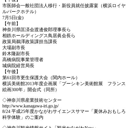
市医師会一般社団法人移行・新役員就任披露宴（横浜ロイヤ
ルパークホテル）
7月5日(金)
【午前】
神奈川県匡済会渡邊俊郎理事長ら
相鉄ホールディングス鳥居眞会長ら
政策局鵜澤政策課担当課長
大場副市長
鈴木隆副市長
高橋病院事業管理者
城病院経営局長
【午後】
第61回市更生保護大会（関内ホール）
横浜美術館2013年度企画展「プーシキン美術館展 フランス
絵画300年」開会式（同所）
◇神奈川県産業技術センター
http://www.kanagawa-iri.go.jp/
8/24 平成25年度かながわサイエンスサマー「夏休みおもしろ
科学体験」のご案内
◇神奈川観光情報サイト「観光かながわNow」