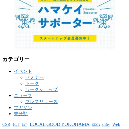
カテゴリー
イベント
セミナー
トーク
ワークショップ
ニュース
プレスリリース
マガジン
未分類
LOCAL GOOD YOKOHAMA
CSR
ICT
Web
slider
IoT
SDGs