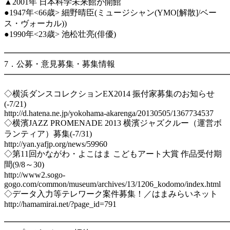
▲2001年 日本科学未来館が開館
●1947年<66歳> 細野晴臣(ミュージシャン(YMO[解散]/ベー
ス・ヴォーカル))
●1990年<23歳> 池松壮亮(俳優)
━━━━━━━━━━━━━━━━━━━━━━━━━━━
7．公募・意見募集・募集情報
━━━━━━━━━━━━━━━━━━━━━━━━━━━
◇横浜ダンスコレクションEX2014 振付家募集のお知らせ
(-7/21)
http://d.hatena.ne.jp/yokohama-akarenga/20130505/1367734537
◇横濱JAZZ PROMENADE 2013 横濱ジャズクルー（運営ボ
ランティア）募集(-7/31)
http://yan.yafjp.org/news/59960
◇第11回かながわ・よこはま こどもアート大賞 作品受付期
間(9/8～30)
http://www2.sogo-
gogo.com/common/museum/archives/13/1206_kodomo/index.html
◇データ入力等テレワーク案件募集！／はまみらいネット
http://hamamirai.net/?page_id=791
━━━━━━━━━━━━━━━━━━━━━━━━━━━