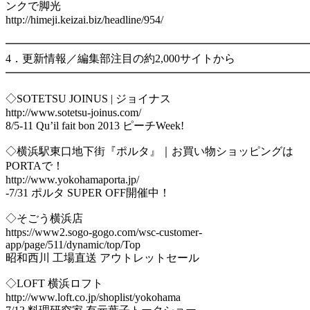
ンクで脚光
http://himeji.keizai.biz/headline/954/
━━━━━━━━━━━━━━━━━━━━━━━━━━━
4．更新情報／編集部注目の約2,000サイトから
━━━━━━━━━━━━━━━━━━━━━━━━━━━
◇SOTETSU JOINUS | ジョイナス
http://www.sotetsu-joinus.com/
8/5-11 Qu’il fait bon 2013 ピーチWeek!
◇横浜駅東口地下街『ポルタ』｜お買い物ショッピングは
PORTAで！
http://www.yokohamaporta.jp/
-7/31 ポルタ SUPER OFF開催中！
◇そごう横浜店
https://www2.sogo-gogo.com/wsc-customer-
app/page/511/dynamic/top/Top
昭和西川 工場直送 アウトレットセール
◇LOFT 横浜ロフト
http://www.loft.co.jp/shoplist/yokohama