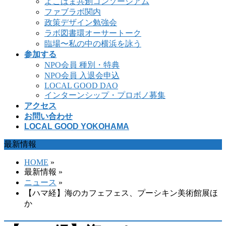
よこはま共創コンソーシアム
ファブラボ関内
政策デザイン勉強会
ラボ図書環オーサートーク
臨場〜私の中の横浜を詠う
参加する
NPO会員 種別・特典
NPO会員 入退会申込
LOCAL GOOD DAO
インターンシップ・プロボノ募集
アクセス
お問い合わせ
LOCAL GOOD YOKOHAMA
最新情報
HOME
»
最新情報 »
ニュース
»
【ハマ経】海のカフェフェス、プーシキン美術館展ほ
か