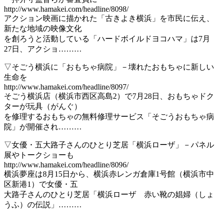
http://www.hamakei.com/headline/8098/
アクション映画に描かれた「古きよき横浜」を市民に伝え、
新たな地域の映像文化
を創ろうと活動している「ハードボイルドヨコハマ」は7月
27日、アクショ………
▽そごう横浜に「おもちゃ病院」－壊れたおもちゃに新しい
生命を
http://www.hamakei.com/headline/8097/
そごう横浜店（横浜市西区高島2）で7月28日、おもちゃドク
ターが玩具（がんぐ）
を修理するおもちゃの無料修理サービス「そごうおもちゃ病
院」が開催され………
▽女優・五大路子さんのひとり芝居「横浜ローザ」－パネル
展やトークショーも
http://www.hamakei.com/headline/8096/
横浜夢座は8月15日から、横浜赤レンガ倉庫1号館（横浜市中
区新港1）で女優・五
大路子さんのひとり芝居「横浜ローザ 赤い靴の娼婦（しょ
うふ）の伝説」………