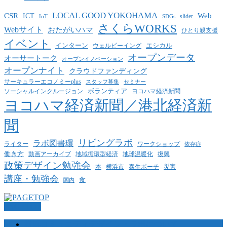
LOCAL GOOD YOKOHAMA
CSR
ICT
Web
slider
IoT
SDGs
さくらWORKS
Webサイト
おたがいハマ
ひとり親支援
イベント
インターン
エシカル
ウェルビーイング
オープンデータ
オーサートーク
オープンイノベーション
オープンナイト
クラウドファンディング
サーキュラーエコノミーplus
スタッフ募集
セミナー
ボランティア
ヨコハマ経済新聞
ソーシャルインクルージョン
ヨコハマ経済新聞／港北経済新
聞
リビングラボ
ラボ図書環
ライター
ワークショップ
依存症
働き方
動画アーカイブ
地球温暖化
地域循環型経済
復興
政策デザイン勉強会
泰生ポーチ
本
横浜市
災害
講座・勉強会
食
関内
PAGETOP
横浜コミュニティデザイン・ラボについて