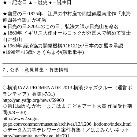
★＝記念日 ▲＝歴史 ●＝誕生日
★幽霊の日:1825年、江戸の中村座で四世鶴屋南北作『東海
道四谷怪談』が初演
★日光の日:820年のこの日、弘法大師が日光山を命名
▲1860年 イギリス大使オールコックが外国人で初めて富士
山に登山
▲1963年 経済協力開発機構(OECD)が日本の加盟を承認
●1998年<15歳> さくらまや(演歌歌手)
━━━━━━━━━━━━━━━━━━━━━━━━━━━
7．公募・意見募集・募集情報
━━━━━━━━━━━━━━━━━━━━━━━━━━━
◇横濱JAZZ PROMENADE 2013 横濱ジャズクルー（運営ボ
ランティア）募集(-7/31)
http://yan.yafjp.org/news/59960
◇第11回かながわ・よこはま こどもアート大賞 作品受付期
間(9/8～30)
http://www2.sogo-
gogo.com/common/museum/archives/13/1206_kodomo/index.html
◇データ入力等テレワーク案件募集！／はまみらいネット
http://hamamirai.net/?page_id=791