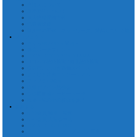
当法人について
業務委託について
個人情報保護方針
代表者挨拶
参加中の団体・ネットワーク、締結している協定
プロジェクト
さくらWORKS＜関内＞
泰生ポーチフロント
LOCAL GOOD YOKOHAMA
ヨコハマ経済新聞 / 港北経済新聞
横浜市ことぶき協働スペース
よこはま共創コンソーシアム
ファブラボ関内
政策デザイン勉強会
ラボ図書環オーサートーク
臨場〜私の中の横浜を詠う
参加する
NPO会員 種別・特典
NPO会員 入退会申込
LOCAL GOOD DAO
インターンシップ・プロボノ募集