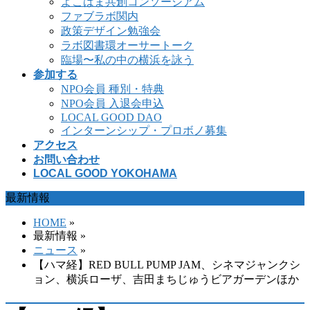
よこはま共創コンソーシアム
ファブラボ関内
政策デザイン勉強会
ラボ図書環オーサートーク
臨場〜私の中の横浜を詠う
参加する
NPO会員 種別・特典
NPO会員 入退会申込
LOCAL GOOD DAO
インターンシップ・プロボノ募集
アクセス
お問い合わせ
LOCAL GOOD YOKOHAMA
最新情報
HOME
»
最新情報 »
ニュース
»
【ハマ経】RED BULL PUMP JAM、シネマジャンクシ
ョン、横浜ローザ、吉田まちじゅうビアガーデンほか