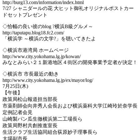
http://burg13.com/information/index.html
7/27 シャニダールの花 大ヒット御礼オリジナルポストカー
ドセットプレゼント
◇恰幅の良い彼のblog ?横浜B級グルメ～
http://taputapu.blog18.fc2.com/
「横浜学 ～横浜の文学?」を聴いてきたよ
◇横浜市港湾局 ホームページ
http://www.city.yokohama.lg.jp/kowan/
みなとみらい２１新港地区４街区の開発事業予定者が決定！
◇横浜市 市長最近の動き
http://www.city.yokohama.lg.jp/ex/mayor/log/
7月25日(木)
【午後】
政策局松山報道担当部長
市薬剤師会向井秀人会長および横浜薬科大学江崎玲於奈学長
定例記者会見
山崎製パン瓜生徹横浜第二工場長ら
政策局野村共創推進室長
生活クラブ生活協同組合荻原妙子理事長ら
大場副市長