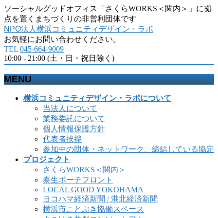
ソーシャルグッドオフィス「さくらWORKS＜関内＞」に拠
点を置くまちづくりの非営利団体です
NPO法人横浜コミュニティデザイン・ラボ
お気軽にお問い合わせください。
TEL
045-664-9009
10:00 - 21:00 (土・日・祝日除く)
MENU
メ
横浜コミュニティデザイン・ラボについて
ニ
当法人について
ュ
業務委託について
ー
個人情報保護方針
を
代表者挨拶
飛
参加中の団体・ネットワーク、締結している協定
ば
プロジェクト
す
さくらWORKS＜関内＞
泰生ポーチフロント
LOCAL GOOD YOKOHAMA
ヨコハマ経済新聞 / 港北経済新聞
横浜市ことぶき協働スペース