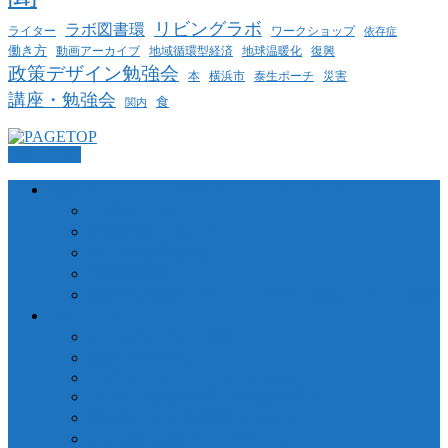
リビングラボ
ラボ図書環
ライター
ワークショップ
依存症
働き方
動画アーカイブ
地球温暖化
地域循環型経済
復興
政策デザイン勉強会
泰生ポーチ
本
横浜市
災害
講座・勉強会
食
関内
PAGETOP
横浜コミュニティデザイン・ラボについて
当法人について
業務委託について
個人情報保護方針
代表者挨拶
参加中の団体・ネットワーク、締結している協定
プロジェクト
さくらWORKS＜関内＞
泰生ポーチフロント
LOCAL GOOD YOKOHAMA
ヨコハマ経済新聞 / 港北経済新聞
横浜市ことぶき協働スペース
よこはま共創コンソーシアム