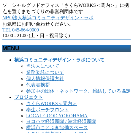
ソーシャルグッドオフィス「さくらWORKS＜関内＞」に拠
点を置くまちづくりの非営利団体です
NPO法人横浜コミュニティデザイン・ラボ
お気軽にお問い合わせください。
TEL
045-664-9009
10:00 - 21:00 (土・日・祝日除く)
MENU
メ
横浜コミュニティデザイン・ラボについて
ニ
当法人について
ュ
業務委託について
ー
個人情報保護方針
を
代表者挨拶
飛
参加中の団体・ネットワーク、締結している協定
ば
プロジェクト
す
さくらWORKS＜関内＞
泰生ポーチフロント
LOCAL GOOD YOKOHAMA
ヨコハマ経済新聞 / 港北経済新聞
横浜市ことぶき協働スペース