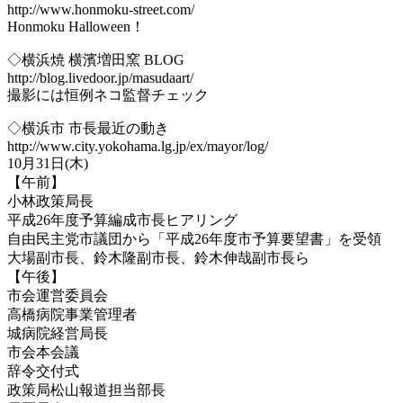
http://www.honmoku-street.com/
Honmoku Halloween！
◇横浜焼 横濱増田窯 BLOG
http://blog.livedoor.jp/masudaart/
撮影には恒例ネコ監督チェック
◇横浜市 市長最近の動き
http://www.city.yokohama.lg.jp/ex/mayor/log/
10月31日(木)
【午前】
小林政策局長
平成26年度予算編成市長ヒアリング
自由民主党市議団から「平成26年度市予算要望書」を受領
大場副市長、鈴木隆副市長、鈴木伸哉副市長ら
【午後】
市会運営委員会
高橋病院事業管理者
城病院経営局長
市会本会議
辞令交付式
政策局松山報道担当部長