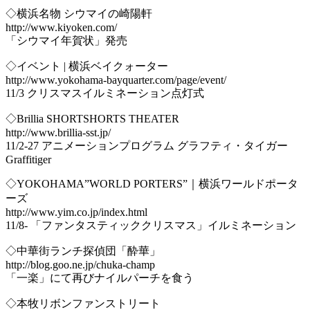
◇横浜名物 シウマイの崎陽軒
http://www.kiyoken.com/
「シウマイ年賀状」発売
◇イベント | 横浜ベイクォーター
http://www.yokohama-bayquarter.com/page/event/
11/3 クリスマスイルミネーション点灯式
◇Brillia SHORTSHORTS THEATER
http://www.brillia-sst.jp/
11/2-27 アニメーションプログラム グラフティ・タイガー
Graffitiger
◇YOKOHAMA”WORLD PORTERS”｜横浜ワールドポータ
ーズ
http://www.yim.co.jp/index.html
11/8- 「ファンタスティッククリスマス」イルミネーション
◇中華街ランチ探偵団「酔華」
http://blog.goo.ne.jp/chuka-champ
「一楽」にて再びナイルパーチを食う
◇本牧リボンファンストリート