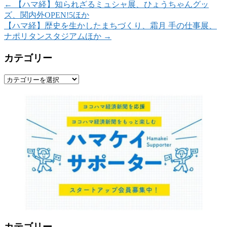
←
【ハマ経】知られざるミュシャ展、ひょうちゃんグッ
ズ、関内外OPEN!5ほか
【ハマ経】歴史を生かしたまちづくり、霜月 手の仕事展、
ナポリタンスタジアムほか
→
カテゴリー
カ
テ
ゴ
リ
ー
カテゴリー