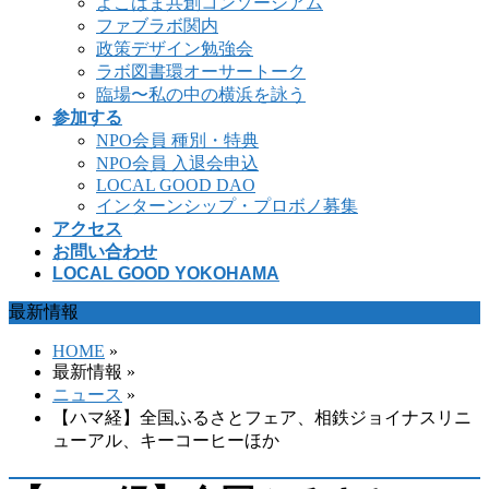
よこはま共創コンソーシアム
ファブラボ関内
政策デザイン勉強会
ラボ図書環オーサートーク
臨場〜私の中の横浜を詠う
参加する
NPO会員 種別・特典
NPO会員 入退会申込
LOCAL GOOD DAO
インターンシップ・プロボノ募集
アクセス
お問い合わせ
LOCAL GOOD YOKOHAMA
最新情報
HOME
»
最新情報 »
ニュース
»
【ハマ経】全国ふるさとフェア、相鉄ジョイナスリニ
ューアル、キーコーヒーほか