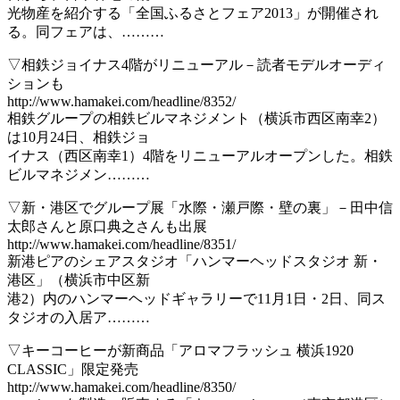
光物産を紹介する「全国ふるさとフェア2013」が開催され
る。同フェアは、………
▽相鉄ジョイナス4階がリニューアル－読者モデルオーディ
ションも
http://www.hamakei.com/headline/8352/
相鉄グループの相鉄ビルマネジメント（横浜市西区南幸2）
は10月24日、相鉄ジョ
イナス（西区南幸1）4階をリニューアルオープンした。相鉄
ビルマネジメン………
▽新・港区でグループ展「水際・瀬戸際・壁の裏」－田中信
太郎さんと原口典之さんも出展
http://www.hamakei.com/headline/8351/
新港ピアのシェアスタジオ「ハンマーヘッドスタジオ 新・
港区」（横浜市中区新
港2）内のハンマーヘッドギャラリーで11月1日・2日、同ス
タジオの入居ア………
▽キーコーヒーが新商品「アロマフラッシュ 横浜1920
CLASSIC」限定発売
http://www.hamakei.com/headline/8350/