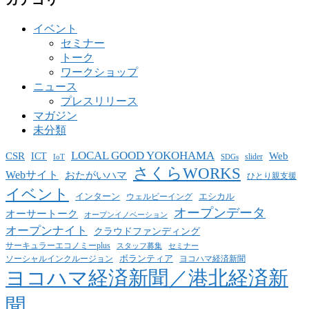
イベント
セミナー
トーク
ワークショップ
ニュース
プレスリリース
マガジン
未分類
LOCAL GOOD YOKOHAMA
CSR
ICT
Web
slider
IoT
SDGs
さくらWORKS
Webサイト
おたがいハマ
ひとり親支援
イベント
インターン
エシカル
ウェルビーイング
オープンデータ
オーサートーク
オープンイノベーション
オープンナイト
クラウドファンディング
サーキュラーエコノミーplus
スタッフ募集
セミナー
ボランティア
ヨコハマ経済新聞
ソーシャルインクルージョン
ヨコハマ経済新聞／港北経済新
聞