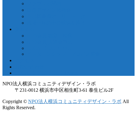
ファブラボ関内
政策デザイン勉強会
ラボ図書環オーサートーク
臨場〜私の中の横浜を詠う
参加する
NPO会員 種別・特典
NPO会員 入退会申込
LOCAL GOOD DAO
インターンシップ・プロボノ募集
アクセス
お問い合わせ
LOCAL GOOD YOKOHAMA
NPO法人横浜コミュニティデザイン・ラボ
〒231-0012 横浜市中区相生町3-61 泰生ビル2F
Copyright ©
NPO法人横浜コミュニティデザイン・ラボ
All
Rights Reserved.