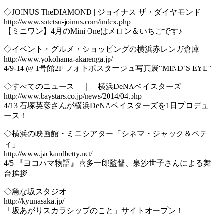
◇JOINUS TheDIAMOND | ジョイナス ザ・ダイヤモンド
http://www.sotetsu-joinus.com/index.php
【ミニワン】4月のMini Oneはメロン＆いちごです♪
◇イベント・グルメ・ショッピングの横浜赤レンガ倉庫
http://www.yokohama-akarenga.jp/
4/9-14 @ 1号館2F フォトポスタージュ写真展“MIND’S EYE”
◇すべてのニュース ｜ 横浜DeNAベイスターズ
http://www.baystars.co.jp/news/2014/04.php
4/13 石塚英彦さんが横浜DeNAベイスターズを1日プロデュ
ース！
◇横浜の映画館・ミニシアター「シネマ・ジャック＆ベテ
ィ」
http://www.jackandbetty.net/
4/5 『ヨコハマ物語』喜多一郎監督、泉沙世子さんによる舞
台挨拶
◇急な坂スタジオ
http://kyunasaka.jp/
「坂あがりスカラシップのこと」サイトオープン！