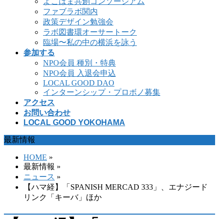
よこはま共創コンソーシアム
ファブラボ関内
政策デザイン勉強会
ラボ図書環オーサートーク
臨場〜私の中の横浜を詠う
参加する
NPO会員 種別・特典
NPO会員 入退会申込
LOCAL GOOD DAO
インターンシップ・プロボノ募集
アクセス
お問い合わせ
LOCAL GOOD YOKOHAMA
最新情報
HOME
»
最新情報 »
ニュース
»
【ハマ経】「SPANISH MERCAD 333」、エナジード
リンク「キーバ」ほか