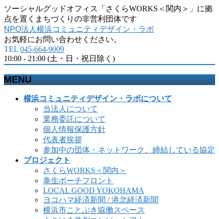
ソーシャルグッドオフィス「さくらWORKS＜関内＞」に拠
点を置くまちづくりの非営利団体です
NPO法人横浜コミュニティデザイン・ラボ
お気軽にお問い合わせください。
TEL
045-664-9009
10:00 - 21:00 (土・日・祝日除く)
MENU
メ
横浜コミュニティデザイン・ラボについて
ニ
当法人について
ュ
業務委託について
ー
個人情報保護方針
を
代表者挨拶
飛
参加中の団体・ネットワーク、締結している協定
ば
プロジェクト
す
さくらWORKS＜関内＞
泰生ポーチフロント
LOCAL GOOD YOKOHAMA
ヨコハマ経済新聞 / 港北経済新聞
横浜市ことぶき協働スペース