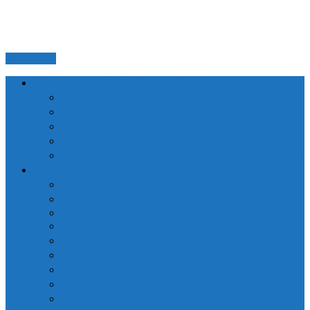
PAGETOP
横浜コミュニティデザイン・ラボについて
当法人について
業務委託について
個人情報保護方針
代表者挨拶
参加中の団体・ネットワーク、締結している協定
プロジェクト
さくらWORKS＜関内＞
泰生ポーチフロント
LOCAL GOOD YOKOHAMA
ヨコハマ経済新聞 / 港北経済新聞
横浜市ことぶき協働スペース
よこはま共創コンソーシアム
ファブラボ関内
政策デザイン勉強会
ラボ図書環オーサートーク