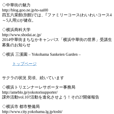
◇中華街の魅力
http://blog.goo.ne.jp/to-sai00
四五六菜館(別館)では、｢ファミリーコース(わいわいコース4
～5人用)｣が健在。
◇横浜商科大学
http://www.shodai.ac.jp/
2014中華街まちなかキャンパス「横浜中華街の世界」受講生
募集のお知らせ
◇横浜 三溪園 – Yokohama Sankeien Garden –
トップページ
サクラの状況 見頃、続いています
◇横浜トリエンナーレサポーター事務局
http://ameblo.jp/yokotorisupporter/
課外活動vol.10?活動を進化させよう！その2?開催報告
◇横浜市 都市整備局
http://www.city.yokohama.lg.jp/toshi/