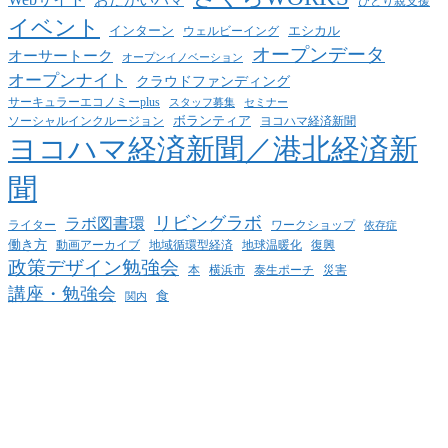
ひとり親支援
イベント
インターン
エシカル
ウェルビーイング
オープンデータ
オーサートーク
オープンイノベーション
オープンナイト
クラウドファンディング
サーキュラーエコノミーplus
スタッフ募集
セミナー
ボランティア
ヨコハマ経済新聞
ソーシャルインクルージョン
ヨコハマ経済新聞／港北経済新
聞
リビングラボ
ラボ図書環
ライター
ワークショップ
依存症
働き方
動画アーカイブ
地球温暖化
地域循環型経済
復興
政策デザイン勉強会
泰生ポーチ
本
横浜市
災害
講座・勉強会
食
関内