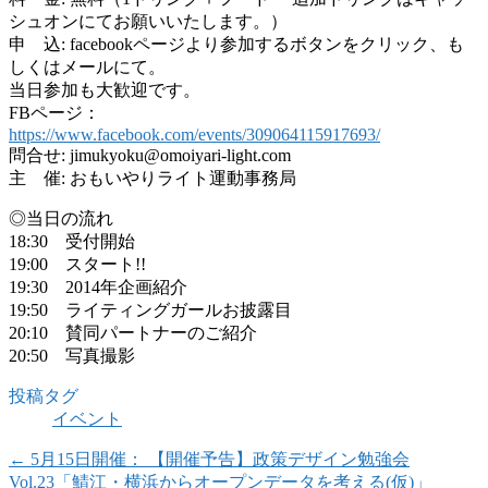
シュオンにてお願いいたします。）
申 込: facebookページより参加するボタンをクリック、も
しくはメールにて。
当日参加も大歓迎です。
FBページ：
https://www.facebook.com/events/309064115917693/
問合せ: jimukyoku@omoiyari-light.com
主 催: おもいやりライト運動事務局
◎当日の流れ
18:30 受付開始
19:00 スタート!!
19:30 2014年企画紹介
19:50 ライティングガールお披露目
20:10 賛同パートナーのご紹介
20:50 写真撮影
投稿タグ
イベント
←
5月15日開催： 【開催予告】政策デザイン勉強会
Vol.23「鯖江・横浜からオープンデータを考える(仮)」