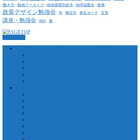
働き方
動画アーカイブ
地球温暖化
地域循環型経済
復興
政策デザイン勉強会
泰生ポーチ
本
横浜市
災害
講座・勉強会
食
関内
PAGETOP
横浜コミュニティデザイン・ラボについて
当法人について
業務委託について
個人情報保護方針
代表者挨拶
参加中の団体・ネットワーク、締結している協定
プロジェクト
さくらWORKS＜関内＞
泰生ポーチフロント
LOCAL GOOD YOKOHAMA
ヨコハマ経済新聞 / 港北経済新聞
横浜市ことぶき協働スペース
よこはま共創コンソーシアム
ファブラボ関内
政策デザイン勉強会