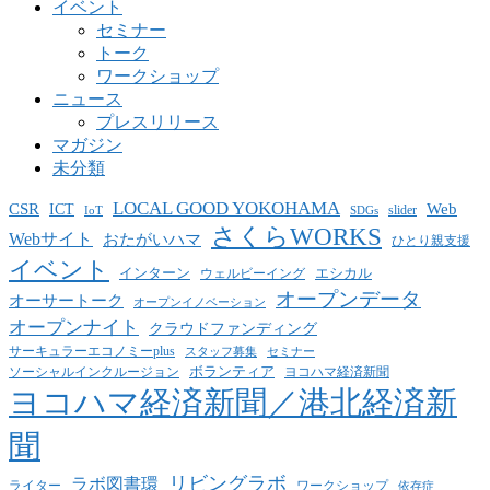
イベント
セミナー
トーク
ワークショップ
ニュース
プレスリリース
マガジン
未分類
LOCAL GOOD YOKOHAMA
CSR
ICT
Web
slider
IoT
SDGs
さくらWORKS
Webサイト
おたがいハマ
ひとり親支援
イベント
インターン
エシカル
ウェルビーイング
オープンデータ
オーサートーク
オープンイノベーション
オープンナイト
クラウドファンディング
サーキュラーエコノミーplus
スタッフ募集
セミナー
ボランティア
ヨコハマ経済新聞
ソーシャルインクルージョン
ヨコハマ経済新聞／港北経済新
聞
リビングラボ
ラボ図書環
ライター
ワークショップ
依存症