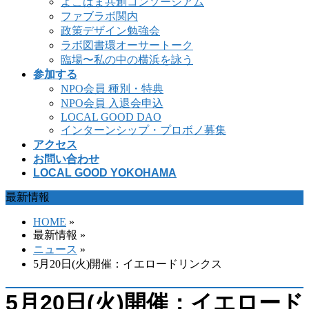
よこはま共創コンソーシアム
ファブラボ関内
政策デザイン勉強会
ラボ図書環オーサートーク
臨場〜私の中の横浜を詠う
参加する
NPO会員 種別・特典
NPO会員 入退会申込
LOCAL GOOD DAO
インターンシップ・プロボノ募集
アクセス
お問い合わせ
LOCAL GOOD YOKOHAMA
最新情報
HOME
»
最新情報 »
ニュース
»
5月20日(火)開催：イエロードリンクス
5月20日(火)開催：イエロード