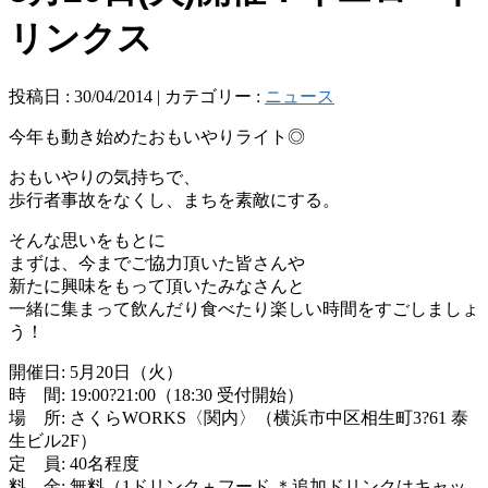
リンクス
投稿日 : 30/04/2014 | カテゴリー :
ニュース
今年も動き始めたおもいやりライト◎
おもいやりの気持ちで、
歩行者事故をなくし、まちを素敵にする。
そんな思いをもとに
まずは、今までご協力頂いた皆さんや
新たに興味をもって頂いたみなさんと
一緒に集まって飲んだり食べたり楽しい時間をすごしましょ
う！
開催日: 5月20日（火）
時 間: 19:00?21:00（18:30 受付開始）
場 所: さくらWORKS〈関内〉（横浜市中区相生町3?61 泰
生ビル2F）
定 員: 40名程度
料 金: 無料（1ドリンク＋フード ＊追加ドリンクはキャッ