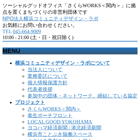
ソーシャルグッドオフィス「さくらWORKS＜関内＞」に拠
点を置くまちづくりの非営利団体です
NPO法人横浜コミュニティデザイン・ラボ
お気軽にお問い合わせください。
TEL
045-664-9009
10:00 - 21:00 (土・日・祝日除く)
MENU
メ
横浜コミュニティデザイン・ラボについて
ニ
当法人について
ュ
業務委託について
ー
個人情報保護方針
を
代表者挨拶
飛
参加中の団体・ネットワーク、締結している協定
ば
プロジェクト
す
さくらWORKS＜関内＞
泰生ポーチフロント
LOCAL GOOD YOKOHAMA
ヨコハマ経済新聞 / 港北経済新聞
横浜市ことぶき協働スペース