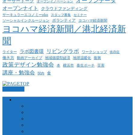
オープンデータ
オーサートーク
オープンイノベーション
オープンナイト
クラウドファンディング
サーキュラーエコノミーplus
スタッフ募集
セミナー
ボランティア
ヨコハマ経済新聞
ソーシャルインクルージョン
ヨコハマ経済新聞／港北経済新
聞
リビングラボ
ラボ図書環
ライター
ワークショップ
依存症
働き方
動画アーカイブ
地球温暖化
地域循環型経済
復興
政策デザイン勉強会
泰生ポーチ
本
横浜市
災害
講座・勉強会
食
関内
PAGETOP
横浜コミュニティデザイン・ラボについて
当法人について
業務委託について
個人情報保護方針
代表者挨拶
参加中の団体・ネットワーク、締結している協定