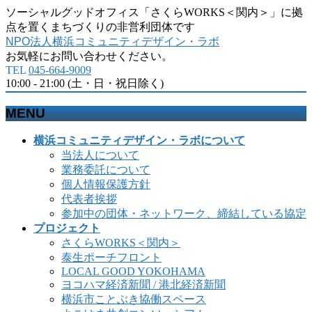
ソーシャルグッドオフィス「さくらWORKS＜関内＞」に拠
点を置くまちづくりの非営利団体です
NPO法人横浜コミュニティデザイン・ラボ
お気軽にお問い合わせください。
TEL
045-664-9009
10:00 - 21:00 (土・日・祝日除く)
MENU
メ
横浜コミュニティデザイン・ラボについて
ニ
当法人について
ュ
業務委託について
ー
個人情報保護方針
を
代表者挨拶
飛
参加中の団体・ネットワーク、締結している協定
ば
プロジェクト
す
さくらWORKS＜関内＞
泰生ポーチフロント
LOCAL GOOD YOKOHAMA
ヨコハマ経済新聞 / 港北経済新聞
横浜市ことぶき協働スペース