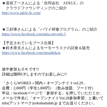
★道祖了一さんによる「合同会社 ADELE」の
クラウドファウンディングのご紹介
http://www.adele-llc.com/
★三好琢さんによる「ハワイ研修プログラム」のご紹介
https://www.facebook.com/
taku.miyoshi.5
【予定されているブース出展】
★鈴木章夫さんによるモーモーラスクの試食＆販売
https://www.facebook.com/
sinsaikikou
途中参加もＯＫです!!
詳細は随時UPしますのでお楽しみに!!
「さくらWORKS＜関内＞オープンナイトvol.29
」
会費：2,000円（学生1,000円）（飲み放題、フ
ード付）
申込：facebookページで「参加する」を
押していただくか、
メールで件名に「オープンナイトVol.28参加希望」
と書いて
info(アットマーク)yokohamalab.jp
までお送りください。