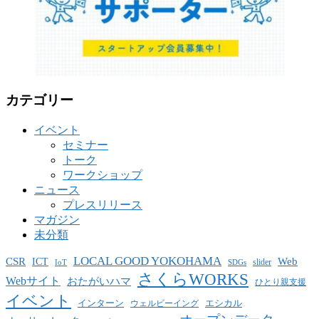
カテゴリー
イベント
セミナー
トーク
ワークショップ
ニュース
プレスリリース
マガジン
未分類
LOCAL GOOD YOKOHAMA
CSR
ICT
Web
slider
IoT
SDGs
さくらWORKS
Webサイト
おたがいハマ
ひとり親支援
イベント
インターン
エシカル
ウェルビーイング