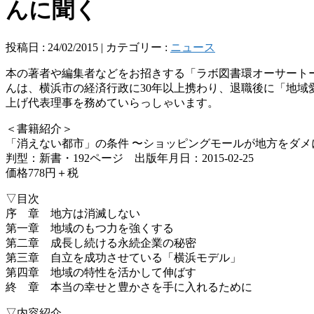
んに聞く
投稿日 : 24/02/2015 | カテゴリー :
ニュース
本の著者や編集者などをお招きする「ラボ図書環オーサー
ト
んは、横浜市の経済行政
に30年以上携わり、退職後に「地域
上げ代表理事を務めて
いらっしゃいます。
＜書籍紹介＞
「消えない都市」の条件 〜ショッピングモールが地方をダメ
判型：新書・192ページ 出版年月日：2015-02
-25
価格778円＋税
▽目次
序 章 地方は消滅しない
第一章 地域のもつ力を強くする
第二章 成長し続ける永続企業の秘密
第三章 自立を成功させている「横浜モデル」
第四章 地域の特性を活かして伸ばす
終 章 本当の幸せと豊かさを手に入れるために
▽内容紹介