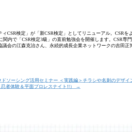
ティCSR検定」が「新CSR検定」としてリニ
ューアル。CSRを
に関内で「CSR検
定3級」の直前勉強会を開催します。CSR専
協議会の江森克治さん、永
続的成長企業ネットワークの吉田正
ラウドソーシング活用セミナー ＜実践編＞チラシや名刺のデザ
4（忍者体験＆平面プロレスナイト!!）
→