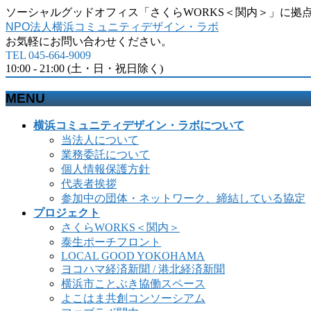
ソーシャルグッドオフィス「さくらWORKS＜関内＞」に拠
NPO法人横浜コミュニティデザイン・ラボ
お気軽にお問い合わせください。
TEL 045-664-9009
10:00 - 21:00 (土・日・祝日除く)
MENU
メ
横浜コミュニティデザイン・ラボについて
ニ
当法人について
ュ
業務委託について
ー
個人情報保護方針
を
代表者挨拶
飛
参加中の団体・ネットワーク、締結している協定
ば
プロジェクト
す
さくらWORKS＜関内＞
泰生ポーチフロント
LOCAL GOOD YOKOHAMA
ヨコハマ経済新聞 / 港北経済新聞
横浜市ことぶき協働スペース
よこはま共創コンソーシアム