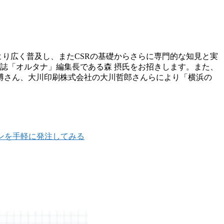
より広く普及し、またCSRの基礎か
らさらに専門的な知見と実
門誌「オル
タナ」編集長である森 摂氏をお招きします。また、
博さん、大川印刷株式
会社の大川哲郎さんらにより「横浜の
インを手軽に発注してみる