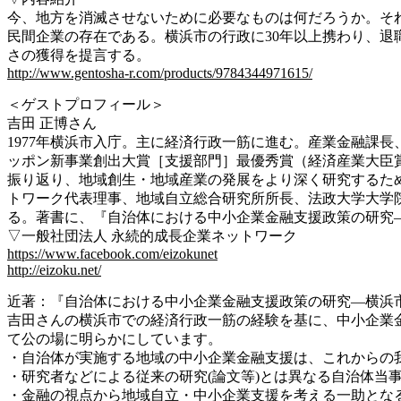
今、地方を消滅させないために必要なものは何だろうか。
そ
民間企業の存在である。横浜市の行政に30年
以上携わり、退
さの獲得を提言する。
http://www.gentosha-r.com/
products/9784344971615/
＜ゲストプロフィール＞
吉田 正博さん
1977年横浜市入庁。主に経済行政一筋に進む。産業金
融課長
ッポン新事業創出大賞［支援部門］
最優秀賞（経済産業大臣
振り返り、地域創
生・地域産業の発展をより深く研究するた
トワーク代表理事、地域自立総合研究
所所長、法政大学大学
る。著書に、『自治体に
おける中小企業金融支援政策の研究
▽一般社団法人 永続的成長企業ネットワーク
https://www.facebook.com/
eizokunet
http://eizoku.net/
近著：『自治体における中小企業金融支援政策の研究―横
浜
吉田さんの横浜市での経済行政一筋の経験を基に、中小企
業
て公の場に明らかにしています。
・自治体が実施する地域の中小企業金融支援は、これから
の
・研究者などによる従来の研究(論文等)とは異なる自治
体当
・金融の視点から地域自立・中小企業支援を考える一助と
な