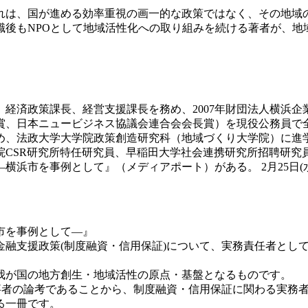
れは、国が進める効率重視の画一的な政策ではなく、そ
の地域
職後もNPOとして地域活性化への取り組
みを続ける著者が、地
、経済政策課長、経営支援課長を務め、2007年
財団法人横浜企
賞、日本ニュービジネス協議会連
合会会長賞）を現役公務員で全
め、法政大学大
学院政策創造研究科（地域づくり大学院）に進学
院CSR研究所特任研究員、早稲田
大学社会連携研究所招聘研究
―横浜市を事例として
』（メディアポート）がある。 2月25日
市を事例として―』
金融支援政策(制度融資・信用保証)について、実務責
任者とし
我が国の地方創生・地域活性の原点・基盤となるもので
す。
事者の論考であることから、制度融資・信用保証に関
わる実務
る一冊です。