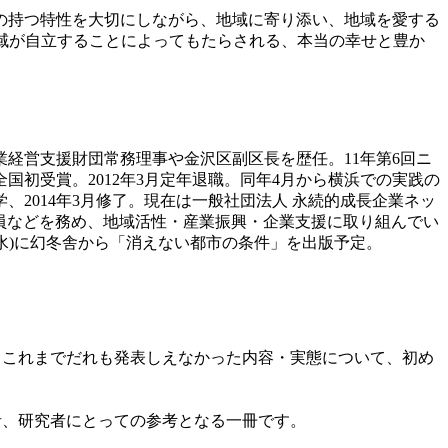
の持つ特性を大切にしながら、地域に寄り添い、地
域を愛する
域が自立することによってもたらさ
れる、本当の幸せと豊か
業経営支援財団常務理事や金沢区副区長を
歴任。11年第6回ニ
国初受賞。2012年3月
定年退職。同年4月から横浜での実践の
、201
4年3月修了。現在は一般社団法人 永続的成長企業ネッ
員などを務め、地域活性・産
業振興・企業支援に取り組んでい
(水)に幻冬舎から「消えない都市の条件」を
出版予定。
てこれまでだれも発表しえなかった内容・実態に
ついて、初め
者、研究者にとっての参考となる一冊です。