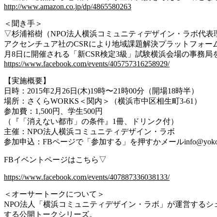
http://www.amazon.co.jp/
dp/4865580263
＜聞き手＞
▽杉浦裕樹（NPO法人横浜コミュニティデザイン・ラボ
代表
アクセンチュア社のCSRにより地域課題解決プラットフ
ォーム
月8日
に開催される「新CSR検定3級」試験横浜会場の事務局
https://www.facebook.com/
events/405757316258929/
【実施概要】
日時：2015年2月26日(木)19時〜21時00分
（開場18時半）
場所：さくらWORKS＜関内＞（横浜市中区相生町3-
61）
参加費：1,500円、学生500円
（『「消えない都市」の条件』1冊、ドリンク付）
主催：NPO法人横浜コミュニティデザイン・ラボ
参加申込：FBページで「参加する」を押すかメールin
fo@yo
FBイベントページはこちら▽
https://www.facebook.com/events/407887336038133/
＜オーサートークについて＞
NPO法人「横浜コミュニティデザイン・ラボ」が運営す
るシ
する公開トークシリーズ。