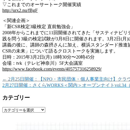
▽これまでのオーサートーク開催実績
http://urx2.nu/fBgF
＜関連企画＞
「新CSR検定3級検定 直前勉強会」
2008年からこれまでに11回開催されてきた「サステ
ィナビリ
践を問う3級の検定試験が3月
8日に開催されます。3月2日(月)
講義の後に、講師の森摂さん
に加え、横浜スタンダード推進
CSRの未来」につ
いて語るクロストークを実施します。
日時：2015年3月2日(月) 18時30分〜20時45分
会場：tvk（テレビ神奈川）5F大会議室
https://www.facebook.com/
events/405757316258929/
←
2月25日開催：【NPO・市民団体・個人事業主向け】ク
2月27日開催：さくらWORKS＜関内＞オープンナイトvol.3
カテゴリー
カ
テ
ゴ
リ