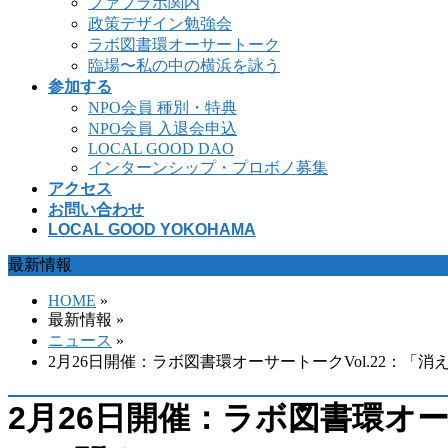
ファブラボ関内
政策デザイン勉強会
ラボ図書環オーサートーク
臨場〜私の中の横浜を詠う
参加する
NPO会員 種別・特典
NPO会員 入退会申込
LOCAL GOOD DAO
インターンシップ・プロボノ募集
アクセス
お問い合わせ
LOCAL GOOD YOKOHAMA
最新情報
HOME
»
最新情報 »
ニュース
»
2月26日開催：ラボ図書環オーサートークVol.22：「
2月26日開催：ラボ図書環オー