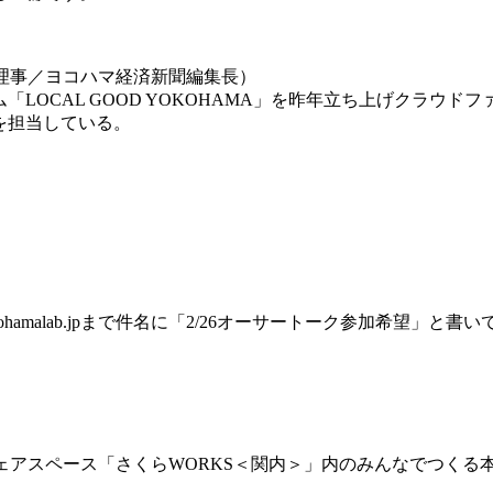
理事／ヨコハマ経済新聞編集長）
「LOCAL GOOD YOKOHAMA」を昨年立ち上げクラウド
を担当している。
kohamalab.jpまで件名に「2/
26オーサートーク参加希望」と書い
ェアスペース「さくらWORKS＜関内＞」内のみん
なでつくる