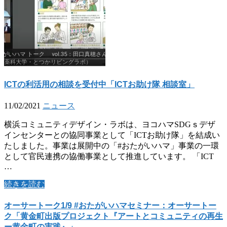
ICTの利活用の相談を受付中「ICTお助け隊 相談室」
11/02/2021
ニュース
横浜コミュニティデザイン・ラボは、ヨコハマSDGｓデザ
インセンターとの協同事業として「ICTお助け隊」を結成い
たしました。事業は展開中の「#おたがいハマ」事業の一環
として官民連携の協働事業として推進しています。 「ICT
…
続きを読む
オーサートーク1/9 #おたがいハマセミナー：オーサートー
ク「黄金町出版プロジェクト『アートとコミュニティの再生
ー黄金町の実践』」