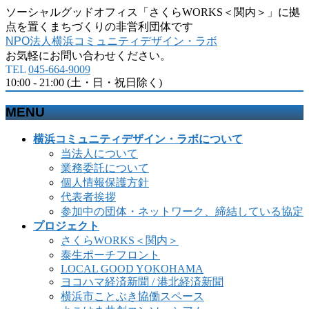
ソーシャルグッドオフィス「さくらWORKS＜関内＞」に拠
点を置くまちづくりの非営利団体です
NPO法人横浜コミュニティデザイン・ラボ
お気軽にお問い合わせください。
TEL
045-664-9009
10:00 - 21:00 (土・日・祝日除く)
MENU
メ
横浜コミュニティデザイン・ラボについて
ニ
当法人について
ュ
業務委託について
ー
個人情報保護方針
を
代表者挨拶
飛
参加中の団体・ネットワーク、締結している協定
ば
プロジェクト
す
さくらWORKS＜関内＞
泰生ポーチフロント
LOCAL GOOD YOKOHAMA
ヨコハマ経済新聞 / 港北経済新聞
横浜市ことぶき協働スペース