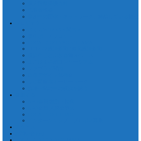
個人情報保護方針
代表者挨拶
参加中の団体・ネットワーク、締結している協定
プロジェクト
さくらWORKS＜関内＞
泰生ポーチフロント
LOCAL GOOD YOKOHAMA
ヨコハマ経済新聞 / 港北経済新聞
横浜市ことぶき協働スペース
よこはま共創コンソーシアム
ファブラボ関内
政策デザイン勉強会
ラボ図書環オーサートーク
臨場〜私の中の横浜を詠う
参加する
NPO会員 種別・特典
NPO会員 入退会申込
LOCAL GOOD DAO
インターンシップ・プロボノ募集
アクセス
お問い合わせ
LOCAL GOOD YOKOHAMA