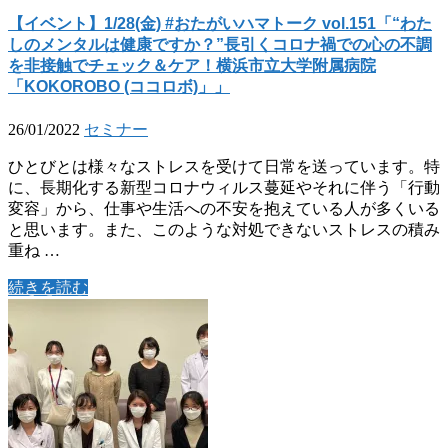
【イベント】1/28(金) #おたがいハマトーク vol.151「“わた
しのメンタルは健康ですか？”長引くコロナ禍での心の不調
を非接触でチェック＆ケア！横浜市立大学附属病院
「KOKOROBO (ココロボ)」」
26/01/2022
セミナー
ひとびとは様々なストレスを受けて日常を送っています。特
に、長期化する新型コロナウィルス蔓延やそれに伴う「行動
変容」から、仕事や生活への不安を抱えている人が多くいる
と思います。また、このような対処できないストレスの積み
重ね …
続きを読む