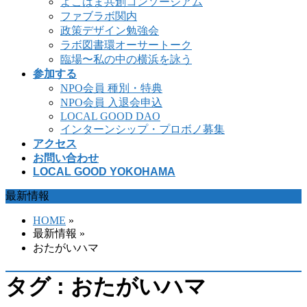
よこはま共創コンソーシアム
ファブラボ関内
政策デザイン勉強会
ラボ図書環オーサートーク
臨場〜私の中の横浜を詠う
参加する
NPO会員 種別・特典
NPO会員 入退会申込
LOCAL GOOD DAO
インターンシップ・プロボノ募集
アクセス
お問い合わせ
LOCAL GOOD YOKOHAMA
最新情報
HOME
»
最新情報 »
おたがいハマ
タグ : おたがいハマ