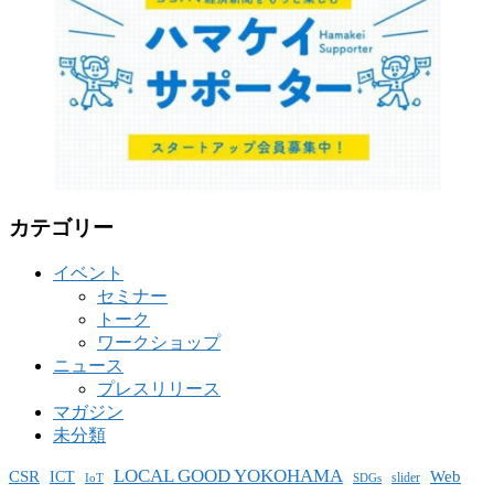
カテゴリー
イベント
セミナー
トーク
ワークショップ
ニュース
プレスリリース
マガジン
未分類
LOCAL GOOD YOKOHAMA
CSR
ICT
Web
slider
IoT
SDGs