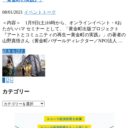
08/01/2021
イベント
トーク
＜内容＞ 1月9日(土)16時から、オンラインイベント・#お
たがいハマ セミナー として、「黄金町出版プロジェクト
『アートとコミュニティの再生ー黄金町の実践』」の著者の
山野真悟さん（黄金町バザールディレクター／NPO法人 …
続きを読む
1
2
»
カテゴリー
カ
テ
ゴ
リ
ー