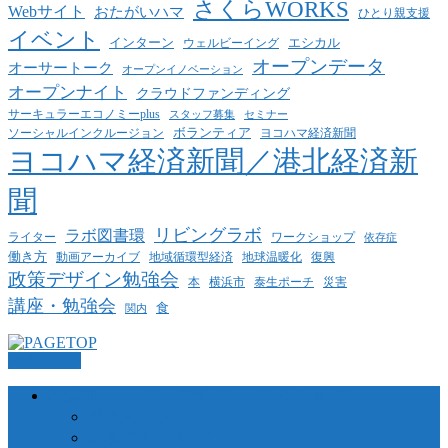
さくらWORKS
Webサイト
おたがいハマ
ひとり親支援
イベント
インターン
エシカル
ウェルビーイング
オープンデータ
オーサートーク
オープンイノベーション
オープンナイト
クラウドファンディング
サーキュラーエコノミーplus
スタッフ募集
セミナー
ボランティア
ヨコハマ経済新聞
ソーシャルインクルージョン
ヨコハマ経済新聞／港北経済新
聞
リビングラボ
ラボ図書環
ライター
ワークショップ
依存症
働き方
動画アーカイブ
地球温暖化
地域循環型経済
復興
政策デザイン勉強会
泰生ポーチ
本
横浜市
災害
講座・勉強会
食
関内
PAGETOP
横浜コミュニティデザイン・ラボについて
当法人について
業務委託について