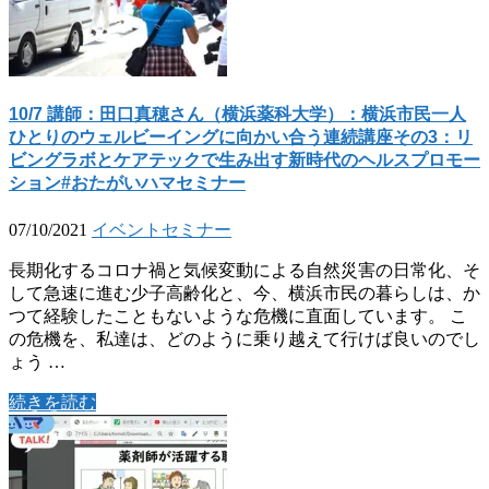
10/7 講師：田口真穂さん（横浜薬科大学）：横浜市民一人
ひとりのウェルビーイングに向かい合う連続講座その3：リ
ビングラボとケアテックで生み出す新時代のヘルスプロモー
ション#おたがいハマセミナー
07/10/2021
イベント
セミナー
長期化するコロナ禍と気候変動による自然災害の日常化、そ
して急速に進む少子高齢化と、今、横浜市民の暮らしは、か
つて経験したこともないような危機に直面しています。 こ
の危機を、私達は、どのように乗り越えて行けば良いのでし
ょう …
続きを読む