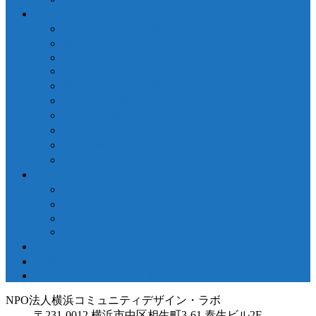
プロジェクト
さくらWORKS＜関内＞
泰生ポーチフロント
LOCAL GOOD YOKOHAMA
ヨコハマ経済新聞 / 港北経済新聞
横浜市ことぶき協働スペース
よこはま共創コンソーシアム
ファブラボ関内
政策デザイン勉強会
ラボ図書環オーサートーク
臨場〜私の中の横浜を詠う
参加する
NPO会員 種別・特典
NPO会員 入退会申込
LOCAL GOOD DAO
インターンシップ・プロボノ募集
アクセス
お問い合わせ
LOCAL GOOD YOKOHAMA
NPO法人横浜コミュニティデザイン・ラボ
〒231-0012 横浜市中区相生町3-61 泰生ビル2F