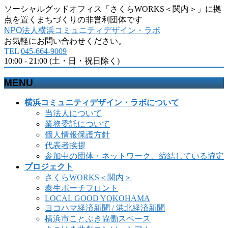
ソーシャルグッドオフィス「さくらWORKS＜関内＞」に拠
点を置くまちづくりの非営利団体です
NPO法人横浜コミュニティデザイン・ラボ
お気軽にお問い合わせください。
TEL
045-664-9009
10:00 - 21:00 (土・日・祝日除く)
MENU
メ
横浜コミュニティデザイン・ラボについて
ニ
当法人について
ュ
業務委託について
ー
個人情報保護方針
を
代表者挨拶
飛
参加中の団体・ネットワーク、締結している協定
ば
プロジェクト
す
さくらWORKS＜関内＞
泰生ポーチフロント
LOCAL GOOD YOKOHAMA
ヨコハマ経済新聞 / 港北経済新聞
横浜市ことぶき協働スペース