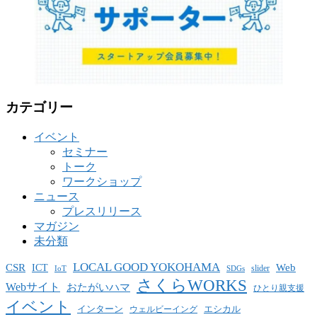
カテゴリー
イベント
セミナー
トーク
ワークショップ
ニュース
プレスリリース
マガジン
未分類
LOCAL GOOD YOKOHAMA
CSR
ICT
Web
slider
IoT
SDGs
さくらWORKS
Webサイト
おたがいハマ
ひとり親支援
イベント
インターン
エシカル
ウェルビーイング