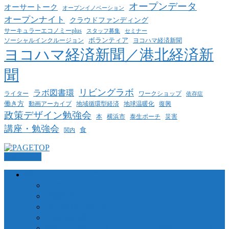
オープンデータ
オーサートーク
オープンイノベーション
オープンナイト
クラウドファンディング
サーキュラーエコノミーplus
スタッフ募集
セミナー
ボランティア
ヨコハマ経済新聞
ソーシャルインクルージョン
ヨコハマ経済新聞／港北経済新
聞
リビングラボ
ラボ図書環
ライター
ワークショップ
依存症
働き方
動画アーカイブ
地球温暖化
地域循環型経済
復興
政策デザイン勉強会
泰生ポーチ
本
横浜市
災害
講座・勉強会
食
関内
PAGETOP
横浜コミュニティデザイン・ラボについて
当法人について
業務委託について
個人情報保護方針
代表者挨拶
参加中の団体・ネットワーク、締結している協定