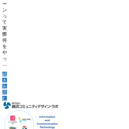
ー
ン
っ
て
実
際
何
を
や
っ
…
続
き
を
読
む