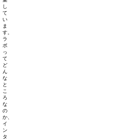
し
て
い
ま
す。
ラ
ボ
っ
て
ど
ん
な
と
こ
ろ
な
の
か、
イ
ン
タ