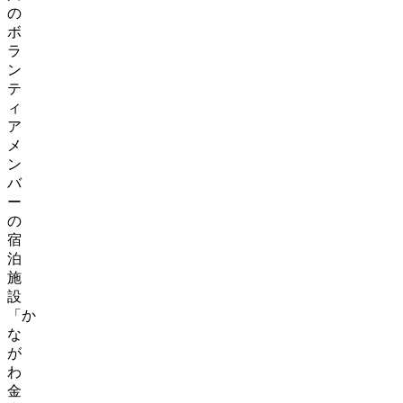
の
ボ
ラ
ン
テ
ィ
ア
メ
ン
バ
ー
の
宿
泊
施
設
「か
な
が
わ
金