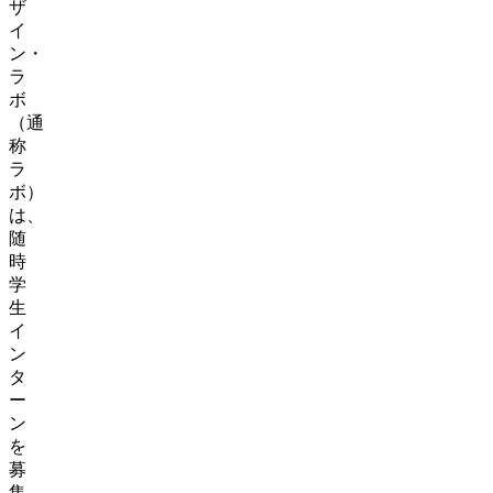
ザ
イ
ン・
ラ
ボ
（通
称
ラ
ボ）
は、
随
時
学
生
イ
ン
タ
ー
ン
を
募
集