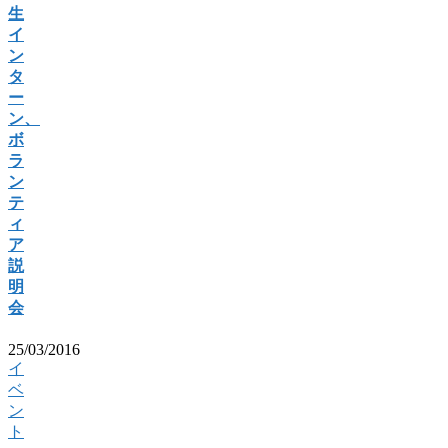
生
イ
ン
タ
ー
ン、
ボ
ラ
ン
テ
ィ
ア
説
明
会
25/03/2016
イ
ベ
ン
ト