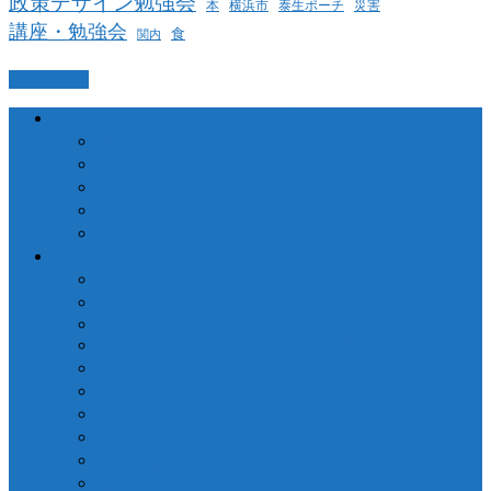
政策デザイン勉強会
泰生ポーチ
本
横浜市
災害
講座・勉強会
食
関内
PAGETOP
横浜コミュニティデザイン・ラボについて
当法人について
業務委託について
個人情報保護方針
代表者挨拶
参加中の団体・ネットワーク、締結している協定
プロジェクト
さくらWORKS＜関内＞
泰生ポーチフロント
LOCAL GOOD YOKOHAMA
ヨコハマ経済新聞 / 港北経済新聞
横浜市ことぶき協働スペース
よこはま共創コンソーシアム
ファブラボ関内
政策デザイン勉強会
ラボ図書環オーサートーク
臨場〜私の中の横浜を詠う