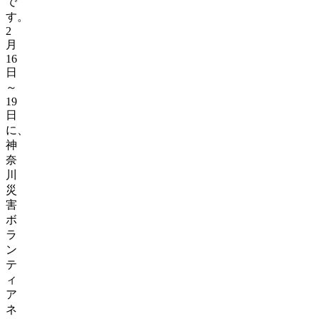
で
す。
2
月
16
日
～
19
日
に、
神
奈
川
災
害
ボ
ラ
ン
テ
ィ
ア
ネ