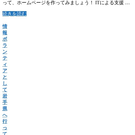
って、ホームページを作ってみましょう！ ITによる支援 …
続きを読む
情
報
ボ
ラ
ン
テ
ィ
ア
と
し
て
岩
手
県
へ
行
っ
て