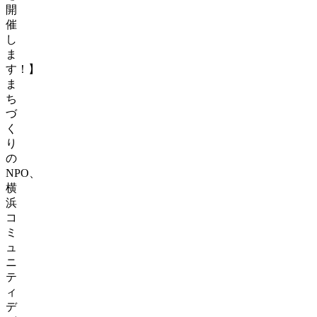
開
催
し
ま
す！】
ま
ち
づ
く
り
の
NPO、
横
浜
コ
ミ
ュ
ニ
テ
ィ
デ