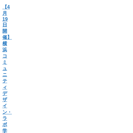
【4
月
19
日
開
催】
横
浜
コ
ミ
ュ
ニ
テ
ィ
デ
ザ
イ
ン・
ラ
ボ
学