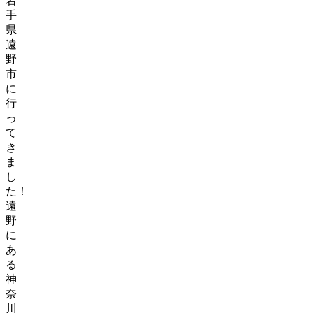
岩
手
県
遠
野
市
に
行
っ
て
き
ま
し
た！
遠
野
に
あ
る
神
奈
川