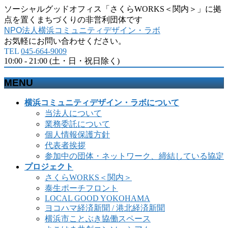
ソーシャルグッドオフィス「さくらWORKS＜関内＞」に拠
点を置くまちづくりの非営利団体です
NPO法人横浜コミュニティデザイン・ラボ
お気軽にお問い合わせください。
TEL
045-664-9009
10:00 - 21:00 (土・日・祝日除く)
MENU
メ
横浜コミュニティデザイン・ラボについて
ニ
当法人について
ュ
業務委託について
ー
個人情報保護方針
を
代表者挨拶
飛
参加中の団体・ネットワーク、締結している協定
ば
プロジェクト
す
さくらWORKS＜関内＞
泰生ポーチフロント
LOCAL GOOD YOKOHAMA
ヨコハマ経済新聞 / 港北経済新聞
横浜市ことぶき協働スペース