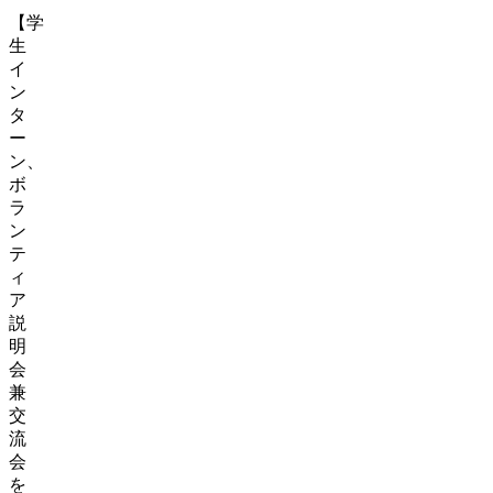
【学
生
イ
ン
タ
ー
ン、
ボ
ラ
ン
テ
ィ
ア
説
明
会
兼
交
流
会
を