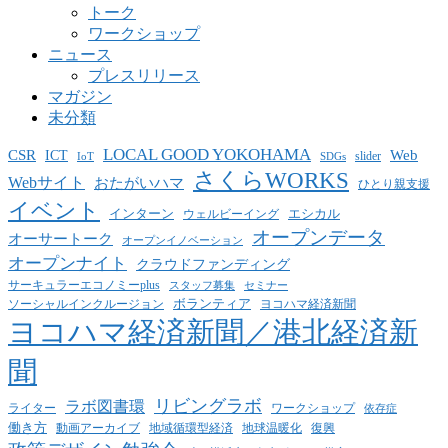
トーク
ワークショップ
ニュース
プレスリリース
マガジン
未分類
LOCAL GOOD YOKOHAMA
CSR
ICT
Web
slider
IoT
SDGs
さくらWORKS
Webサイト
おたがいハマ
ひとり親支援
イベント
インターン
エシカル
ウェルビーイング
オープンデータ
オーサートーク
オープンイノベーション
オープンナイト
クラウドファンディング
サーキュラーエコノミーplus
スタッフ募集
セミナー
ボランティア
ヨコハマ経済新聞
ソーシャルインクルージョン
ヨコハマ経済新聞／港北経済新
聞
リビングラボ
ラボ図書環
ライター
ワークショップ
依存症
働き方
動画アーカイブ
地球温暖化
地域循環型経済
復興