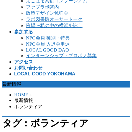
よこはま共創コンソーシアム
ファブラボ関内
政策デザイン勉強会
ラボ図書環オーサートーク
臨場〜私の中の横浜を詠う
参加する
NPO会員 種別・特典
NPO会員 入退会申込
LOCAL GOOD DAO
インターンシップ・プロボノ募集
アクセス
お問い合わせ
LOCAL GOOD YOKOHAMA
最新情報
HOME
»
最新情報 »
ボランティア
タグ : ボランティア