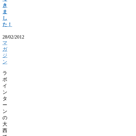
き
ま
し
た！
28/02/2012
マ
ガ
ジ
ン
ラ
ボ
イ
ン
タ
ー
ン
の
大
西