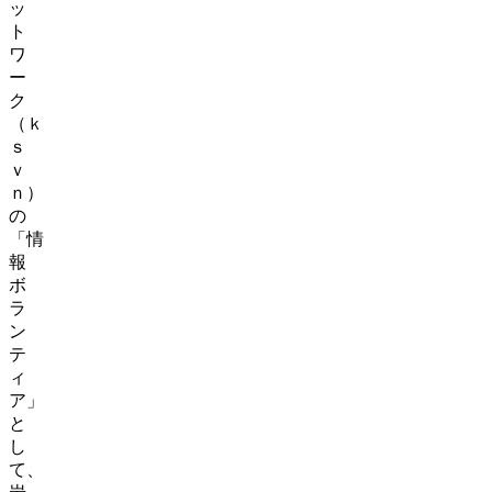
ッ
ト
ワ
ー
ク
（ｋ
ｓ
ｖ
ｎ）
の
「情
報
ボ
ラ
ン
テ
ィ
ア」
と
し
て、