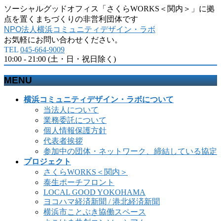
ソーシャルグッドオフィス「さくらWORKS＜関内＞」に拠
点を置くまちづくりの非営利団体です
NPO法人横浜コミュニティデザイン・ラボ
お気軽にお問い合わせください。
TEL
045-664-9009
10:00 - 21:00 (土・日・祝日除く)
MENU
メ
横浜コミュニティデザイン・ラボについて
ニ
当法人について
ュ
業務委託について
ー
個人情報保護方針
を
代表者挨拶
飛
参加中の団体・ネットワーク、締結している協定
ば
プロジェクト
す
さくらWORKS＜関内＞
泰生ポーチフロント
LOCAL GOOD YOKOHAMA
ヨコハマ経済新聞 / 港北経済新聞
横浜市ことぶき協働スペース