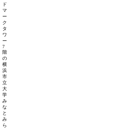
ド
マ
ー
ク
タ
ワ
ー
7
階
の
横
浜
市
立
大
学
み
な
と
み
ら