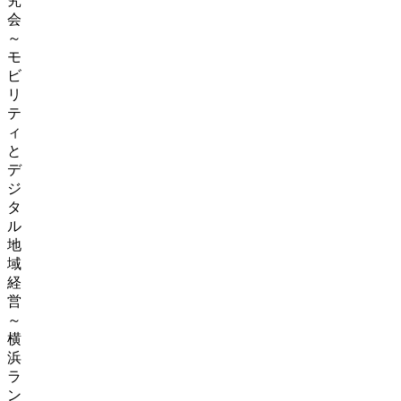
究
会
～
モ
ビ
リ
テ
ィ
と
デ
ジ
タ
ル
地
域
経
営
～
横
浜
ラ
ン