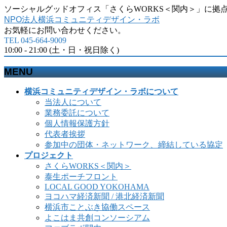
ソーシャルグッドオフィス「さくらWORKS＜関内＞」に拠
NPO法人横浜コミュニティデザイン・ラボ
お気軽にお問い合わせください。
TEL 045-664-9009
10:00 - 21:00 (土・日・祝日除く)
MENU
メ
横浜コミュニティデザイン・ラボについて
ニ
当法人について
ュ
業務委託について
ー
個人情報保護方針
を
代表者挨拶
飛
参加中の団体・ネットワーク、締結している協定
ば
プロジェクト
す
さくらWORKS＜関内＞
泰生ポーチフロント
LOCAL GOOD YOKOHAMA
ヨコハマ経済新聞 / 港北経済新聞
横浜市ことぶき協働スペース
よこはま共創コンソーシアム