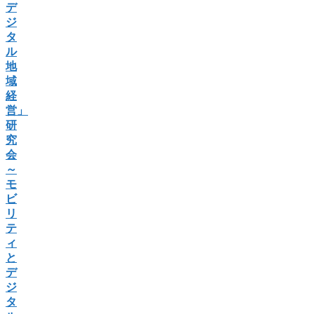
デ
ジ
タ
ル
地
域
経
営」
研
究
会
～
モ
ビ
リ
テ
ィ
と
デ
ジ
タ