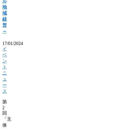
ル
地
域
経
営
～
17/01/2024
イ
ベ
ン
ト
ニ
ュ
ー
ス
第
2
回
「主
体