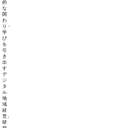
的
な
関
わ
り・
学
び
を
引
き
出
す
デ
ジ
タ
ル
地
域
経
営」
研