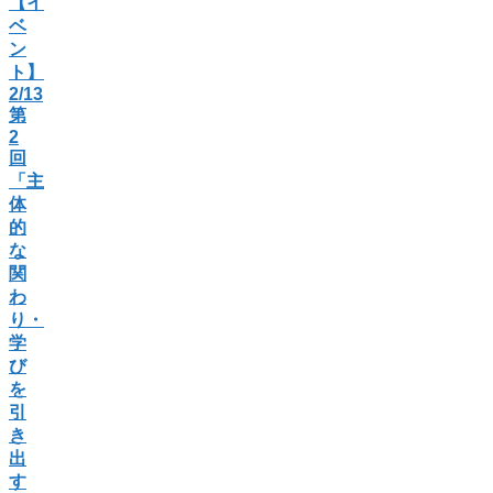
【イ
ベ
ン
ト】
2/13
第
2
回
「主
体
的
な
関
わ
り・
学
び
を
引
き
出
す