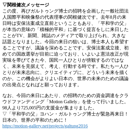
▽関根健次メッセージ
この度、再びガルトゥング博士の招聘を企画した一般社団法
人国際平和映像祭の代表理事の関根健次です。去年8月の来
日時は安保法案成立直前ということもあり、「平和学の父」
が本当の意味の「積極的平和」に基づく提言をしに来日した
ことがTV、新聞、雑誌のメディアで取り上げられ、大きな
話題となりました。今回の来日の狙いは、博士本人も希望す
ることですが、議論を深めることです。安保法案成立後、初
めての国政選挙が目前に迫っており、いよいよ憲法改正が現
実味を帯びてきた今、国民一人ひとりが傍観するのではな
く、未来を見据えて、考え、行動する時です。私たち一人ひ
とりが未来志向に、クリエイティブに、どういう未来を描く
のか。この機会がよりよい日本の、世界の未来のための議論
の出発点となればと願っております。
なお、今回の来日にあたり、の招聘のための資金調達をクラ
ウドファンディング「Motion Gallely」を使って行いました。
98人より725,005円の支援金が集まりました。
▽「平和学の父」ヨハン・ガルトゥング博士が緊急再来日！
日本の、世界の平和のために！
https://motion-gallery.net/projects/galtung2016