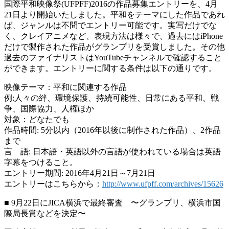
国際平和映像祭(UFPFF)2016の作品募集エントリーを、4月
21日より開始いたしました。平和をテーマにした作品であれ
ば、ジャンルは不問でエントリー可能です。実写だけでな
く、クレイアニメなど、表現方法は様々で、過去にはiPhone
だけで製作された作品がグランプリを受賞しました。その他
過去のファイナリストはYouTubeチャンネルで確認すること
ができます。エントリーに関する条件は以下の通りです。
映像テーマ：平和に関連する作品
例:人々の絆、環境保護、持続可能性、日常にある平和、戦
争、国際協力、人権ほか
対象：どなたでも
作品時間: 5分以内（2016年以後に制作された作品）、2作品
まで
言 語: 日本語・英語以外の言語が使われている場合は英語
字幕をつけること。
エントリー期間: 2016年4月21日～7月21日
エントリーはこちらから：
http://www.ufpff.com/archives/15626
■ 9月22日にJICA横浜で最終審査 〜グランプリ、横浜市国
際局長賞などを決定〜