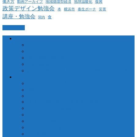
働き方
動画アーカイブ
地球温暖化
地域循環型経済
復興
政策デザイン勉強会
泰生ポーチ
本
横浜市
災害
講座・勉強会
食
関内
PAGETOP
横浜コミュニティデザイン・ラボについて
当法人について
業務委託について
個人情報保護方針
代表者挨拶
参加中の団体・ネットワーク、締結している協定
プロジェクト
さくらWORKS＜関内＞
泰生ポーチフロント
LOCAL GOOD YOKOHAMA
ヨコハマ経済新聞 / 港北経済新聞
横浜市ことぶき協働スペース
よこはま共創コンソーシアム
ファブラボ関内
政策デザイン勉強会
ラボ図書環オーサートーク