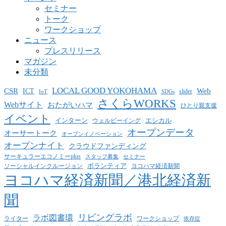
セミナー
トーク
ワークショップ
ニュース
プレスリリース
マガジン
未分類
LOCAL GOOD YOKOHAMA
CSR
ICT
Web
slider
IoT
SDGs
さくらWORKS
Webサイト
おたがいハマ
ひとり親支援
イベント
インターン
エシカル
ウェルビーイング
オープンデータ
オーサートーク
オープンイノベーション
オープンナイト
クラウドファンディング
サーキュラーエコノミーplus
スタッフ募集
セミナー
ボランティア
ヨコハマ経済新聞
ソーシャルインクルージョン
ヨコハマ経済新聞／港北経済新
聞
リビングラボ
ラボ図書環
ライター
ワークショップ
依存症