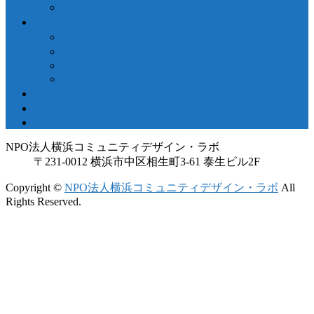
臨場〜私の中の横浜を詠う
参加する
NPO会員 種別・特典
NPO会員 入退会申込
LOCAL GOOD DAO
インターンシップ・プロボノ募集
アクセス
お問い合わせ
LOCAL GOOD YOKOHAMA
NPO法人横浜コミュニティデザイン・ラボ
〒231-0012 横浜市中区相生町3-61 泰生ビル2F
Copyright ©
NPO法人横浜コミュニティデザイン・ラボ
All
Rights Reserved.