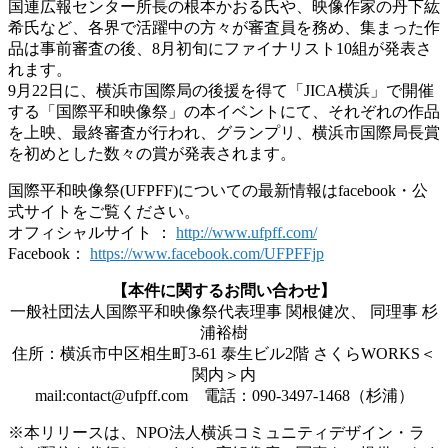
国連広報センター所長の根本かおる氏や、映像作家の丹下紘
希氏など、各界で活躍中の方々が審査員を務め、集まった作
品は事前審査の後、8月初旬にファイナリスト10組が発表さ
れます。
9月22日に、横浜市国際局の後援を得て「JICA横浜」で開催
する「国際平和映像祭」の本イベントにて、それぞれの作品
を上映、最終審査が行われ、グランプリ、横浜市国際局長賞
を初めとした数々の賞が発表されます。
国際平和映像祭(UFPFF)についての最新情報はfacebook・公
式サイトをご覧ください。
オフィシャルサイト ：
http://www.ufpff.com/
Facebook：
https://www.facebook.com/UFPFFjp
【本件に関するお問い合わせ】
一般社団法人国際平和映像祭代表理事 関根健次、 同理事 杉
浦裕樹
住所：横浜市中区相生町3-61 泰生ビル2階 さくらWORKS＜
関内＞内
mail:contact@ufpff.com 電話：090-3497-1468（杉浦）
※本リリースは、NPO法人横浜コミュニティデザイン・ラ