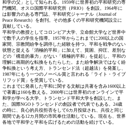
和学の父」として知られる。1959年に世界初の平和研究の専
門機関、オスロ国際平和研究所（PRIO）を創設。1964年に
は影響力のある専門誌、平和研究ジャーナル（Journal of
Peace Research）を創刊。その他多くの平和研究機関設立に
貢献している。
平和学の教授としてコロンビア大学、立命館大学など世界中
で数千人の学生を指導。1957年からこれまでに200以上の国
家間、宗教間紛争を調停した経験を持つ。平和を戦争のない
状態と捉える「消極的平和」に加えて、貧困、抑圧、差別な
どの「構造的暴力」がない「積極的平和」を提起し、平和の
理解に画期的な転換をもたらした。また紛争解決ではなく紛
争転換という考え方、トランセンド法（超越法）を発案し、
1987年にもう一つのノーベル賞と言われる「ライト・ライブ
リフッド賞」を受賞している。
これまでに発表した平和に関する文献は共著を含み1600以上
で著書は160を数える。2000年には世界初のオンラインで平
和学が学べる大学、トランセンド平和大学を創設した。ま
た、国際NGOトランセンドの創設者で代表でもある。24歳
の時に、良心的兵役拒否をして6カ月投獄され、兵役と同じ
期間である12カ月間の市民奉仕活動している。現在も、世界
各地で平和学と平和を広げるための活動を続けている。