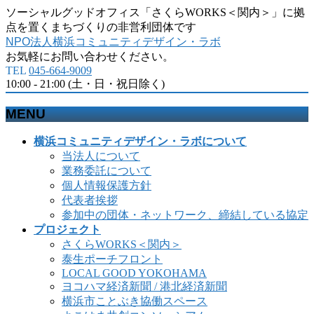
ソーシャルグッドオフィス「さくらWORKS＜関内＞」に拠
点を置くまちづくりの非営利団体です
NPO法人横浜コミュニティデザイン・ラボ
お気軽にお問い合わせください。
TEL
045-664-9009
10:00 - 21:00 (土・日・祝日除く)
MENU
メ
横浜コミュニティデザイン・ラボについて
ニ
当法人について
ュ
業務委託について
ー
個人情報保護方針
を
代表者挨拶
飛
参加中の団体・ネットワーク、締結している協定
ば
プロジェクト
す
さくらWORKS＜関内＞
泰生ポーチフロント
LOCAL GOOD YOKOHAMA
ヨコハマ経済新聞 / 港北経済新聞
横浜市ことぶき協働スペース