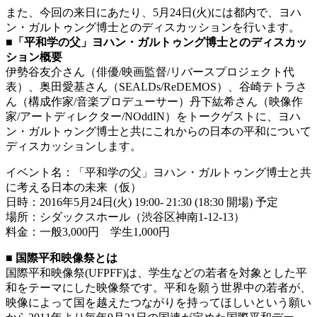
また、今回の来日にあたり、5月24日(火)には都内で、ヨハ
ン・ガルトゥング博士とのディスカッションを行います。
■「平和学の父」ヨハン・ガルトゥング博士とのディスカッ
ション概要
伊勢谷友介さん（俳優/映画監督/リバースプロジェクト代
表）、奥田愛基さん（SEALDs/ReDEMOS）、谷崎テトラさ
ん（構成作家/音楽プロデューサー）丹下紘希さん（映像作
家/アートディレクター/NOddIN）をトークゲストに、ヨハ
ン・ガルトゥング博士と共にこれからの日本の平和について
ディスカッションします。
イベント名：「平和学の父」ヨハン・ガルトゥング博士と共
に考える日本の未来（仮）
日時：2016年5月24日(火) 19:00- 21:30 (18:30 開場) 予定
場所：シダックスホール（渋谷区神南1-12-13）
料金：一般3,000円 学生1,000円
■ 国際平和映像祭とは
国際平和映像祭(UFPFF)は、学生などの若者を対象とした平
和をテーマにした映像祭です。平和を願う世界中の若者が、
映像によって国を越えたつながりを持ってほしいという願い