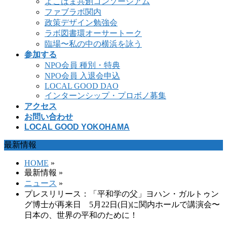
よこはま共創コンソーシアム
ファブラボ関内
政策デザイン勉強会
ラボ図書環オーサートーク
臨場〜私の中の横浜を詠う
参加する
NPO会員 種別・特典
NPO会員 入退会申込
LOCAL GOOD DAO
インターンシップ・プロボノ募集
アクセス
お問い合わせ
LOCAL GOOD YOKOHAMA
最新情報
HOME
»
最新情報 »
ニュース
»
プレスリリース：「平和学の父」ヨハン・ガルトゥン
グ博士が再来日 5月22日(日)に関内ホールで講演会〜
日本の、世界の平和のために！