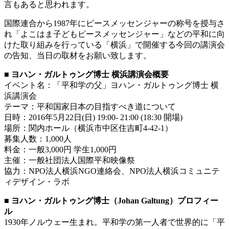
言もあると思われます。
国際連合から1987年にピースメッセンジャーの称号を授与さ
れ「よこはま子どもピースメッセンジャー」などの平和に向
けた取り組みを行っている「横浜」で開催する今回の講演会
の告知、当日の取材をお願い致します。
■ ヨハン・ガルトゥング博士 横浜講演会概要
イベント名：「平和学の父」ヨハン・ガルトゥング博士 横
浜講演会
テーマ：平和国家日本の目指すべき道について
日時：2016年5月22日(日) 19:00- 21:00 (18:30 開場)
場所：関内ホール（横浜市中区住吉町4-42-1）
募集人数：1,000人
料金：一般3,000円 学生1,000円
主催：一般社団法人国際平和映像祭
協力：NPO法人横浜NGO連絡会、NPO法人横浜コミュニテ
ィデザイン・ラボ
■ ヨハン・ガルトゥング博士（Johan Galtung）プロフィー
ル
1930年ノルウェー生まれ。平和学の第一人者で世界的に「平