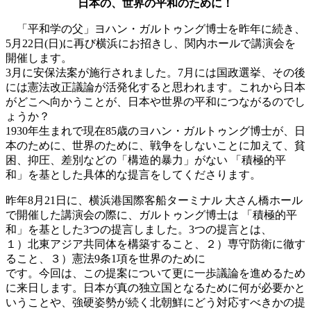
日本の、世界の平和のために！
「平和学の父」ヨハン・ガルトゥング博士を昨年に続き、
5月22日(日)に再び横浜にお招きし、関内ホールで講演会を
開催します。
3月に安保法案が施行されました。7月には国政選挙、その後
には憲法改正議論が活発化すると思われます。これから日本
がどこへ向かうことが、日本や世界の平和につながるのでし
ょうか？
1930年生まれで現在85歳のヨハン・ガルトゥング博士が、日
本のために、世界のために、戦争をしないことに加えて、貧
困、抑圧、差別などの「構造的暴力」がない 「積極的平
和」を基とした具体的な提言をしてくださります。
昨年8月21日に、横浜港国際客船ターミナル 大さん橋ホール
で開催した講演会の際に、ガルトゥング博士は 「積極的平
和」を基とした3つの提言しました。3つの提言とは、
１）北東アジア共同体を構築すること、２）専守防衛に徹す
ること、３）憲法9条1項を世界のために
です。今回は、この提案について更に一歩議論を進めるため
に来日します。日本が真の独立国となるために何が必要かと
いうことや、強硬姿勢が続く北朝鮮にどう対応すべきかの提