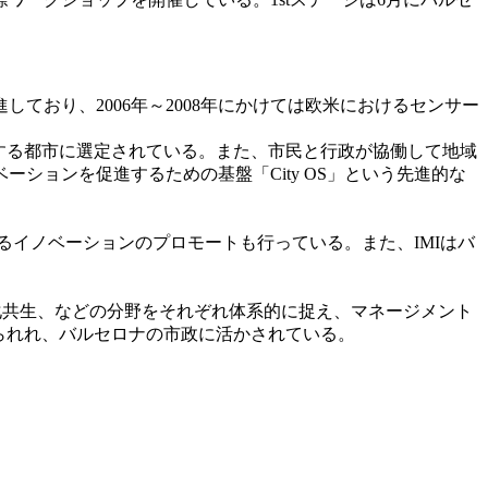
しており、2006年～2008年にかけ
ては欧米におけるセンサー
する都市に選定されている。また、市
民と行政が協働して地域
ベーションを促進するため
の基盤「City OS」という先進的な
よるイノベーションのプロモートも行
っている。また、IMIはバ
化共生、などの分野をそれぞれ体系的
に捉え、マネージメント
られれ、バルセロナの市政に活かされている。