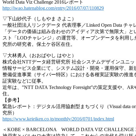
World Data Viz Challenge 2016レポート
http://
iwao.hatenablog.com/entry/
2016/07/07/110829
▽下山紗代子（しもやま さよこ）
一般社団法人リンクデータ 代表理事／Linked Open Data チャレ
「データの価値は組み合わせのアイディア次第で無限大」
と
スト「L
ODチャレンジ」の運営等、オープンデータを利用し
究所の研究者。保土ケ谷区在住。
▽大林勇人（おおばやし はやと）
株式会社NTTデータ経営研究所 社会システムデザインユニ
情報サービス企業にて、システム設計・開発・運用保守
、新
整備促進事業（サイバー特区）におけ
る各種実証実験の推進
証実験などに従事。
近年は、”NTT DATA Technology Foresight”の策定支援や、
住。
【参考】
緊急レポート：デジタル活用協創型まちづくり（Visu
al da
究所）
https://
www.keieiken.co.jp/monthly/
2016/0701/index.html
＜KOBE × BARCELONA WORLD DATA VIZ CHALLENGE 
神戸市とバルセロナ市は協力して、これからの次代を切り
拓