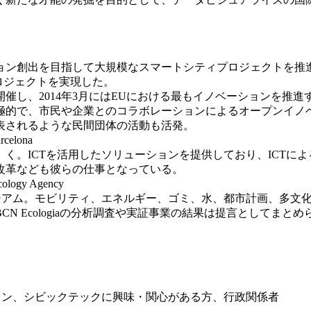
ョン創出を目指して大規模なスマートシティプロ
ジェクトを推進
プロジェクトを実現した。
催し、2014年3月にはEUにおける最もイ
ノベーションを推進
極的で、市民や企業とのコラボ
レーションによるオープンイノ
表されるような民間団体の活動も
活発。
celona
 く。ICTを活用したソリューションを提供
しており、ICTに
改革なども彼らの仕事とな
っている。
ogy Agency
シアム。モビリティ、エネルギー、ゴミ、
水、都市計画、多文
N Ecologiaの分析調査や実証事業の結果は提言とし
てまとめ
イン、シビックテックに興味・関心がある方、行政関
係者