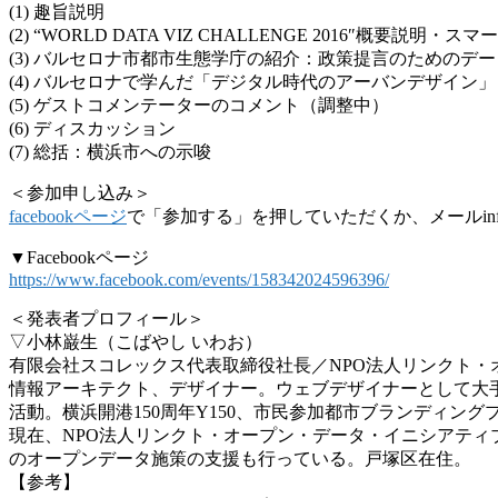
(1) 趣旨説明
(2) “WORLD DATA VIZ CHALLENGE 2016″概要説
(3) バルセロナ市都市生態学庁の紹介：政策提言のためのデー
(4) バルセロナで学んだ「デジタル時代のアーバンデザイン」
(5) ゲストコメンテーターのコメント（調整中）
(6) ディスカッション
(7) 総括：横浜市への示唆
＜参加申し込み＞
facebookページ
で「参加する」を押し
ていただくか、メールinfo@
▼Facebookページ
https://www.facebook.com/events/158342024596396/
＜発表者プロフィール＞
▽小林巌生（こばやし いわお）
有限会社スコレックス代表取締役社長／NPO法人リン
クト・
情報アーキテクト、デザイナー。ウェブデザイナーとし
て大
活動。横浜開港150周年Y150、市民参
加都市ブランディング
現在、NPO法人リンクト・オープン・データ・イニシ
アティ
のオープンデータ施策の支援も行っている。戸塚区在
住。
【参考】