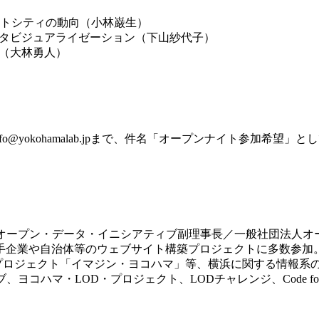
明・スマートシティの動向（小林巌生）
タビジュアライゼーション（下山紗代子）
（大林勇人）
yokohamalab
.jpまで、件名「オープンナイト参加希望」と
オープン・データ・イニシアティブ副理事長／一般
社団法人オ
手企業や自治体等のウェブサイト構築プロジェクトに
多数参加
プロジェクト「イマジン・ヨコハマ
」等、横浜に関する情報系
ブ、ヨコハマ・LOD・プロジェクト、LODチャ
レンジ、Code