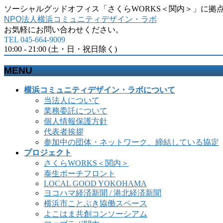
ソーシャルグッドオフィス「さくらWORKS＜関内＞」に拠
NPO法人横浜コミュニティデザイン・ラボ
お気軽にお問い合わせください。
TEL 045-664-9009
10:00 - 21:00 (土・日・祝日除く)
MENU
メ
横浜コミュニティデザイン・ラボについて
ニ
当法人について
ュ
業務委託について
ー
個人情報保護方針
を
代表者挨拶
飛
参加中の団体・ネットワーク、締結している協定
ば
プロジェクト
す
さくらWORKS＜関内＞
泰生ポーチフロント
LOCAL GOOD YOKOHAMA
ヨコハマ経済新聞 / 港北経済新聞
横浜市ことぶき協働スペース
よこはま共創コンソーシアム