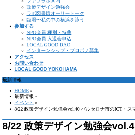
ファブラボ関内
政策デザイン勉強会
ラボ図書環オーサートーク
臨場〜私の中の横浜を詠う
参加する
NPO会員 種別・特典
NPO会員 入退会申込
LOCAL GOOD DAO
インターンシップ・プロボノ募集
アクセス
お問い合わせ
LOCAL GOOD YOKOHAMA
最新情報
HOME
»
最新情報 »
イベント
»
8/22 政策デザイン勉強会vol.40 バルセロナ市のICT・スマー
8/22 政策デザイン勉強会vo