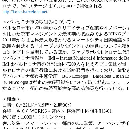
ロナで、2nd ステージは10月に神戸で開催される。
http://kobe-barcelona.net/
＜バルセロナ市の取組みについて＞
バルセロナ市は2000年からクリエイティブ産業やイ
ノベーシ
を用いた都市マネジメントの最
初期の取組みであるICING
2011年からは世界最大規模となるスマートシティ国
際会議を開
課題を解決する「オープンガバメ
ント」の推進についても積
コンセプトを展開しているほか、フ
ァブラボバルセロナに代
▽バルセロナ情報局 IMI – Institut Municipal d´Informatica de Bar
IMIはバルセロナ市の外郭団体で200人を超えるプ
ロ集団が働
ルセロナ市の電子行政におけ
る戦略部門も担っており、業務
▽バルセロナ都市生態学庁 BCNEcologia – Barcelona Urban Ecol
BCNEcologiaは都市の持続可能性について取
り組むコンソー
することで、都市の持続可能性を
高める施策を行っている。BC
＜概要＞
日時：8月22日(月)19時〜21時30分
会場：さくらWORKS＜関内＞ 横浜市中区相生町3-61
参加費：1,000円（ドリンク付）
参加対象：スマートシティ・都市のICT政策、アーバン
デザ