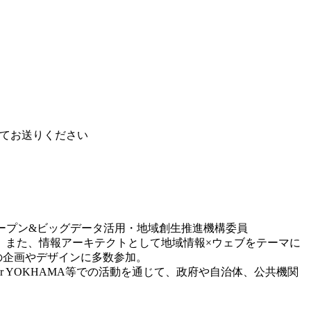
してお送
りください
ープン&ビッグデータ活用・地域創生推進機構
委員
。また、情報アーキテクトとして地域情報×ウェ
ブをテーマに
の企画やデザインに多数参加。
 for YOKHAMA等での活動を通じて、政府や自治体、公共
機関