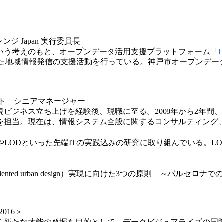
ンジ Japan 実行委員長
いう考えのもと、オープンデータ活用支援プラットフォ
ーム「
L
た地
域情報発信の支援活動を行っている。神戸市オープンデー
ット シニアマネージャー
規ビジネス立ち上げを経験後、現職に至る。2008
年から2年間
を担当。現在は、情報システム全般
に関するコンサルティング、
ARやLODといっ
た先端ITの実践込みの研究に取り組んでいる。LOD Cha
ta oriented urban design）実現に向けた3つの原則 ～バルセロナで
2016＞
く新たな才能の発掘を目的として、データビジュアライ
ズの国