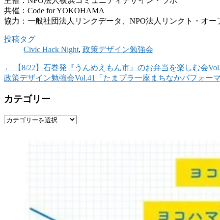
主催：NPO法人横浜コミュニティデザイン・ラボ
共催：Code for YOKOHAMA
協力：一般社団法人リンクデータ、NPO法人リンクト・
オー
投稿タグ
Civic Hack Night
,
政策デザイン勉強会
←
【8/22】石巻発『うんめえもん市』のお弁当を楽しむ会Vol.
政策デザイン勉強会Vol.41「たまプラ一座まちなかパフ
カテゴリー
カ
テ
ゴ
リ
ー