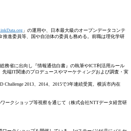
inkData.org
」の運用や、日本最大級のオープンデータコンテ
タ推進委員等、国や自治体の委員も務める。前職は理化学
研
、総務省に出向し『情報通信白書』の執筆や
ICT利活用ルール
先端IT関連のプロデュース
やマーケティングおよび調査・実
llenge 2013、2014、2015で3年連続受賞。横浜市内
在
のワークショップ等視察を通じて（株式会社NTTデータ
経営研
際ワークショップを開催している。1stステージ
は6月にバルセ