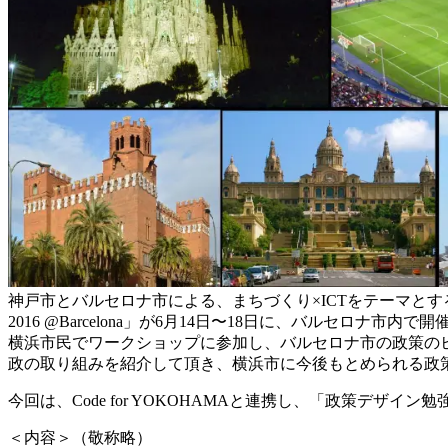
神戸市とバルセロナ市による、まちづくり×ICTをテ
ーマとす
2016 @Barcelona」が6月14日〜18日に、バルセ
ロナ市内で開
横浜市民でワークショップに参加し、バルセロナ市の政
策の
政の取り組みを紹介して頂き、横浜市に今
後もとめられる政
今回は、Code for YOKOHAMAと連携し、「政策デザイン勉強
＜内容＞（敬称略）