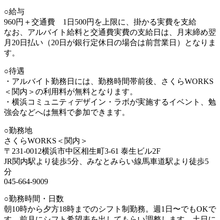
○給与
960円＋交通費 1日500円を上限に、掛かる実費を支給
なお、アルバイト給料と交通費実費の支給日は、月末締め翌
月20日払い（20日が銀行定休日の場合は前営業日）となりま
す。
○待遇
・アルバイト勤務日には、勤務時間帯前後、さくらWORKS
＜関内＞の利用料が無料となります。
・横浜コミュニティデザイン・ラボが実施するイベント、勉
強会などへは無料で参加できます。
○勤務地
さくらWORKS＜関内＞
〒231-0012横浜市中区相生町3-61 泰生ビル2F
JR関内駅より徒歩5分、みなとみらい線馬車道駅より徒歩5
分
045-664-9009
○勤務時間・日数
朝10時から夕方18時までのシフト制勤務。週1日〜でもOKで
す。前月にシフト希望表を出してもらい調整します。土日に