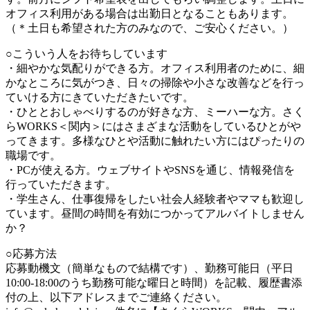
オフィス利用がある場合は出勤日となることもあります。
（＊土日も希望された方のみなので、ご安心ください。）
○こういう人をお待ちしています
・細やかな気配りができる方。オフィス利用者のために、細
かなところに気がつき、日々の掃除や小さな改善などを行っ
ていける方にきていただきたいです。
・ひととおしゃべりするのが好きな方、ミーハーな方。さく
らWORKS＜関内＞にはさまざまな活動をしているひとがや
ってきます。多様なひとや活動に触れたい方にはぴったりの
職場です。
・PCが使える方。ウェブサイトやSNSを通じ、情報発信を
行っていただきます。
・学生さん、仕事復帰をしたい社会人経験者やママも歓迎し
ています。昼間の時間を有効につかってアルバイトしません
か？
○応募方法
応募動機文（簡単なもので結構です）、勤務可能日（平日
10:00-18:00のうち勤務可能な曜日と時間）を記載、履歴書添
付の上、以下アドレスまでご連絡ください。