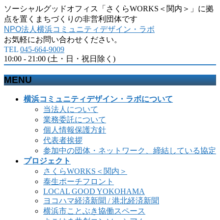
ソーシャルグッドオフィス「さくらWORKS＜関内＞」に拠
点を置くまちづくりの非営利団体です
NPO法人横浜コミュニティデザイン・ラボ
お気軽にお問い合わせください。
TEL
045-664-9009
10:00 - 21:00 (土・日・祝日除く)
MENU
メ
横浜コミュニティデザイン・ラボについて
ニ
当法人について
ュ
業務委託について
ー
個人情報保護方針
を
代表者挨拶
飛
参加中の団体・ネットワーク、締結している協定
ば
プロジェクト
す
さくらWORKS＜関内＞
泰生ポーチフロント
LOCAL GOOD YOKOHAMA
ヨコハマ経済新聞 / 港北経済新聞
横浜市ことぶき協働スペース