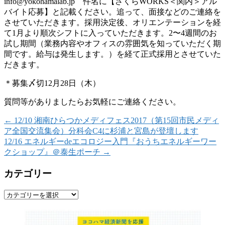
info@yokohamalab.jp 件名に【さくらWORKS＜関内＞アル
バイト応募】と記載ください。追って、面接などのご連絡を
させていただきます。採用決定後、オリエンテーションを経
て1月より順次シフトに入っていただきます。2〜4週間のお
試し期間（業務内容やオフィスの雰囲気を知っていただく期
間です。給与は発生します。）を経て正式採用とさせていた
だきます。
＊募集〆切12月28日（木）
質問等がありましたらお気軽にご連絡ください。
←
12/10 湘南ひらつかメディフェス2017（第15回市民メディ
ア全国交流集会）分科会C4に杉浦と宮島が登壇します
12/16 エネルギーdeエコロジー入門『おうちエネルギーワー
クショップ』＠泰生ポーチ
→
カテゴリー
カ
テ
ゴ