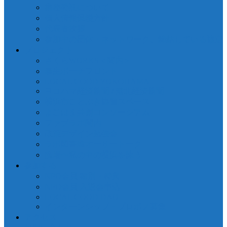
業務委託について
個人情報保護方針
代表者挨拶
参加中の団体・ネットワーク、締結している協定
プロジェクト
さくらWORKS＜関内＞
泰生ポーチフロント
LOCAL GOOD YOKOHAMA
ヨコハマ経済新聞 / 港北経済新聞
横浜市ことぶき協働スペース
よこはま共創コンソーシアム
ファブラボ関内
政策デザイン勉強会
ラボ図書環オーサートーク
臨場〜私の中の横浜を詠う
参加する
NPO会員 種別・特典
NPO会員 入退会申込
LOCAL GOOD DAO
インターンシップ・プロボノ募集
アクセス