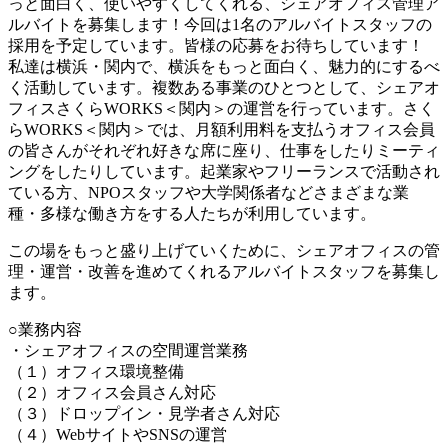
っと面白く、使いやすくしてくれる、シェアオフィス管理ア
ルバイトを募集します！今回は1名のアルバイトスタッフの
採用を予定しています。皆様の応募をお待ちしています！
私達は横浜・関内で、横浜をもっと面白く、魅力的にするべ
く活動しています。複数ある事業のひとつとして、シェアオ
フィスさくらWORKS＜関内＞の運営を行っています。さく
らWORKS＜関内＞では、月額利用料を支払うオフィス会員
の皆さんがそれぞれ好きな席に座り、仕事をしたりミーティ
ングをしたりしています。起業家やフリーランスで活動され
ている方、NPOスタッフや大学関係者などさまざまな業
種・多様な働き方をする人たちが利用しています。
この場をもっと盛り上げていくために、シェアオフィスの管
理・運営・改善を進めてくれるアルバイトスタッフを募集し
ます。
○業務内容
・シェアオフィスの空間運営業務
（１）オフィス環境整備
（２）オフィス会員さん対応
（３）ドロップイン・見学者さん対応
（４）WebサイトやSNSの運営