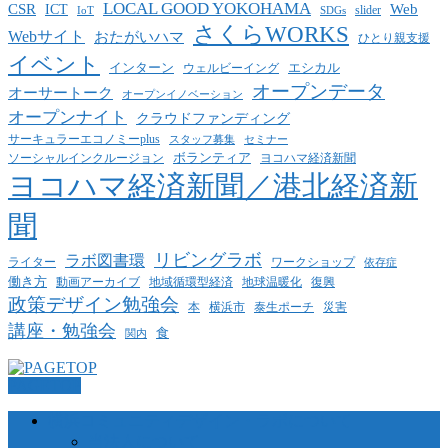
LOCAL GOOD YOKOHAMA
CSR
ICT
Web
slider
IoT
SDGs
さくらWORKS
Webサイト
おたがいハマ
ひとり親支援
イベント
インターン
エシカル
ウェルビーイング
オープンデータ
オーサートーク
オープンイノベーション
オープンナイト
クラウドファンディング
サーキュラーエコノミーplus
スタッフ募集
セミナー
ボランティア
ヨコハマ経済新聞
ソーシャルインクルージョン
ヨコハマ経済新聞／港北経済新
聞
リビングラボ
ラボ図書環
ライター
ワークショップ
依存症
働き方
動画アーカイブ
地球温暖化
地域循環型経済
復興
政策デザイン勉強会
泰生ポーチ
本
横浜市
災害
講座・勉強会
食
関内
PAGETOP
横浜コミュニティデザイン・ラボについて
当法人について