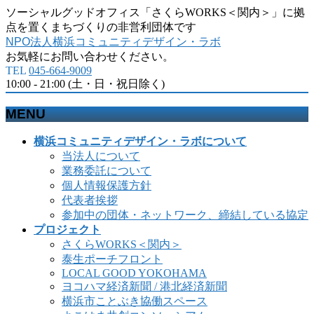
ソーシャルグッドオフィス「さくらWORKS＜関内＞」に拠
点を置くまちづくりの非営利団体です
NPO法人横浜コミュニティデザイン・ラボ
お気軽にお問い合わせください。
TEL
045-664-9009
10:00 - 21:00 (土・日・祝日除く)
MENU
メ
横浜コミュニティデザイン・ラボについて
ニ
当法人について
ュ
業務委託について
ー
個人情報保護方針
を
代表者挨拶
飛
参加中の団体・ネットワーク、締結している協定
ば
プロジェクト
す
さくらWORKS＜関内＞
泰生ポーチフロント
LOCAL GOOD YOKOHAMA
ヨコハマ経済新聞 / 港北経済新聞
横浜市ことぶき協働スペース