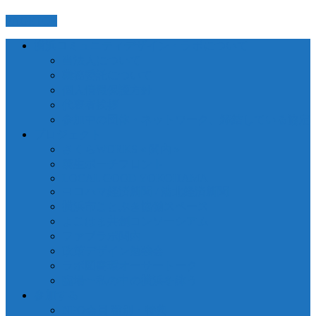
PAGETOP
横浜コミュニティデザイン・ラボについて
当法人について
業務委託について
個人情報保護方針
代表者挨拶
参加中の団体・ネットワーク、締結している協定
プロジェクト
さくらWORKS＜関内＞
泰生ポーチフロント
LOCAL GOOD YOKOHAMA
ヨコハマ経済新聞 / 港北経済新聞
横浜市ことぶき協働スペース
よこはま共創コンソーシアム
ファブラボ関内
政策デザイン勉強会
ラボ図書環オーサートーク
臨場〜私の中の横浜を詠う
参加する
NPO会員 種別・特典