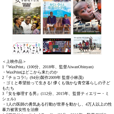
＜上映作品＞
1『WaxPrint』(100分、2018年、監督AiwanObinyan)
・WaxPrintはどこから来たのか
2『チョコラ!』(94分)製作2009年 監督小林茂)
・ゴミと希望拾って生きる! 儚くも強かな青空暮らしの子ど
もたち
3『女を修理する男』(112分、2015年、監督ティエリー・ミ
シェル)
・1人の医師の勇気ある行動が世界を動かし、4万人以上の性
暴力被害女性を治療