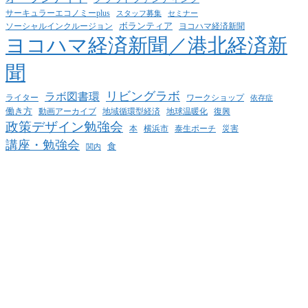
サーキュラーエコノミーplus
スタッフ募集
セミナー
ボランティア
ヨコハマ経済新聞
ソーシャルインクルージョン
ヨコハマ経済新聞／港北経済新
聞
リビングラボ
ラボ図書環
ライター
ワークショップ
依存症
働き方
動画アーカイブ
地球温暖化
地域循環型経済
復興
政策デザイン勉強会
泰生ポーチ
本
横浜市
災害
講座・勉強会
食
関内