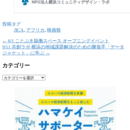
投稿タグ
JICA
,
アフリカ
,
映画祭
←
6/1 ことぶき協働スペース オープニングイベント
9/11 共創ラボ 横浜の地域課題解決のための勝負手「データ
ジャケット」に学ぶ
→
カテゴリー
カ
テ
ゴ
リ
ー