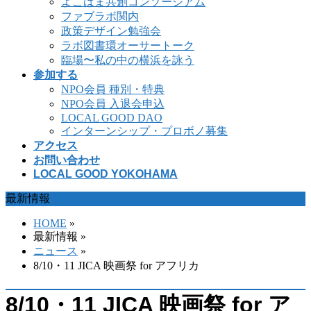
よこはま共創コンソーシアム
ファブラボ関内
政策デザイン勉強会
ラボ図書環オーサートーク
臨場〜私の中の横浜を詠う
参加する
NPO会員 種別・特典
NPO会員 入退会申込
LOCAL GOOD DAO
インターンシップ・プロボノ募集
アクセス
お問い合わせ
LOCAL GOOD YOKOHAMA
最新情報
HOME
»
最新情報 »
ニュース
»
8/10・11 JICA 映画祭 for アフリカ
8/10・11 JICA 映画祭 for ア