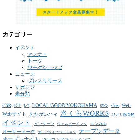
カテゴリー
イベント
セミナー
トーク
ワークショップ
ニュース
プレスリリース
マガジン
未分類
LOCAL GOOD YOKOHAMA
CSR
ICT
Web
slider
IoT
SDGs
さくらWORKS
Webサイト
おたがいハマ
ひとり親支援
イベント
インターン
エシカル
ウェルビーイング
オープンデータ
オーサートーク
オープンイノベーション
オープンナイト
クラウドファンディング