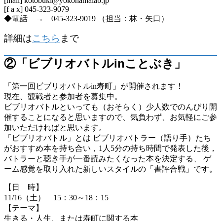
[mail] kotobuki@yokohamalab.jp
[f a x] 045-323-9079
◆電話 → 045-323-9019 （担当：林・矢口）
詳細は
こちら
まで
②「ビブリオバトルinことぶき」
「第一回ビブリオバトルin寿町」が開催されます！
現在、観戦者と参加者を募集中。
ビブリオバトルといっても（おそらく）少人数でのんびり開
催することになると思いますので、気負わず、お気軽にご参
加いただければと思います。
「ビブリオバトル」とは ビブリオバトラー（語り手）たち
がおすすめ本を持ち合い，1人5分の持ち時間で発表した後，
バトラーと聴き手が一番読みたくなった本を決定する、 ゲ
ーム感覚を取り入れた新しいスタイルの「書評合戦」です。
【日 時】
11/16（土） 15：30～18：15
【テーマ】
生きる・人生、または寿町に関する本