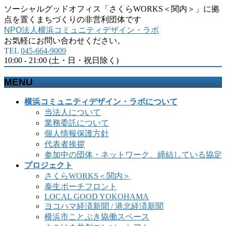
ソーシャルグッドオフィス「さくらWORKS＜関内＞」に拠
点を置くまちづくりの非営利団体です
NPO法人横浜コミュニティデザイン・ラボ
お気軽にお問い合わせください。
TEL
045-664-9009
10:00 - 21:00 (土・日・祝日除く)
MENU
メ
横浜コミュニティデザイン・ラボについて
ニ
当法人について
ュ
業務委託について
ー
個人情報保護方針
を
代表者挨拶
飛
参加中の団体・ネットワーク、締結している協定
ば
プロジェクト
す
さくらWORKS＜関内＞
泰生ポーチフロント
LOCAL GOOD YOKOHAMA
ヨコハマ経済新聞 / 港北経済新聞
横浜市ことぶき協働スペース