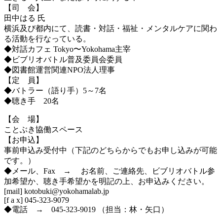
【司 会】
田中はる 氏
横浜及び都内にて、読書・対話・福祉・メンタルケアに関わ
る活動を行なっている。
◆対話カフェ Tokyo〜Yokohama主宰
◆ビブリオバトル普及委員会委員
◆図書館運営関連NPO法人理事
【定 員】
◆バトラー（語り手）5～7名
◆聴き手 20名
【会 場】
ことぶき協働スペース
【お申込】
事前申込み受付中（下記のどちらからでもお申し込みが可能
です。）
◆メール、Fax → お名前、ご連絡先、ビブリオバトル参
加希望か、聴き手希望かを明記の上、お申込みください。
[mail] kotobuki@yokohamalab.jp
[f a x] 045-323-9079
◆電話 → 045-323-9019 （担当：林・矢口）