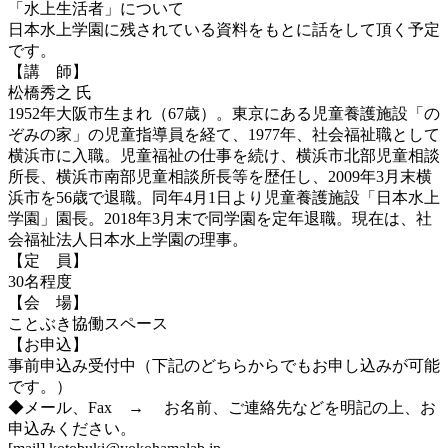
「水上生活者」について
日本水上学園に残されている資料をもとに話をして頂く予定
です。
【講 師】
松橋秀之 氏
1952年大阪市生まれ（67歳）。東京にある児童養護施設「の
ぞみの家」の児童指導員を経て、1977年、社会福祉職として
横浜市に入職。児童福祉の仕事を続け、横浜市北部児童相談
所長、横浜市南部児童相談所長等を歴任し、2009年3月末横
浜市を56歳で退職。同年4月1日より児童養護施設「日本水上
学園」園長。2018年3月末で同学園を定年退職。現在は、社
会福祉法人日本水上学園の理事。
【定 員】
30名程度
【会 場】
ことぶき協働スペース
【お申込】
事前申込み受付中（下記のどちらからでもお申し込みが可能
です。）
◆メール、Fax → お名前、ご連絡先などを明記の上、お
申込みください。