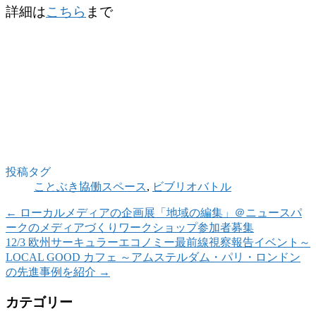
詳細は
こちら
まで
投稿タグ
ことぶき協働スペース
,
ビブリオバトル
←
ローカルメディアの企画展「地域の編集」＠ニュースパ
ークのメディアづくりワークショップ参加者募集
12/3 欧州サーキュラーエコノミー最前線視察報告イベント～
LOCAL GOOD カフェ ～アムステルダム・パリ・ロンドン
の先進事例を紹介
→
カテゴリー