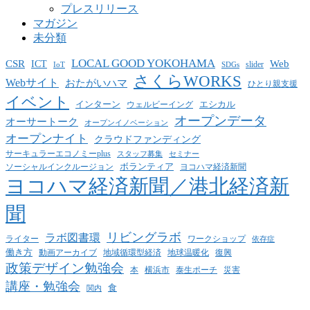
プレスリリース
マガジン
未分類
LOCAL GOOD YOKOHAMA
CSR
ICT
Web
slider
IoT
SDGs
さくらWORKS
Webサイト
おたがいハマ
ひとり親支援
イベント
インターン
エシカル
ウェルビーイング
オープンデータ
オーサートーク
オープンイノベーション
オープンナイト
クラウドファンディング
サーキュラーエコノミーplus
スタッフ募集
セミナー
ボランティア
ヨコハマ経済新聞
ソーシャルインクルージョン
ヨコハマ経済新聞／港北経済新
聞
リビングラボ
ラボ図書環
ライター
ワークショップ
依存症
働き方
動画アーカイブ
地球温暖化
地域循環型経済
復興
政策デザイン勉強会
泰生ポーチ
本
横浜市
災害
講座・勉強会
食
関内