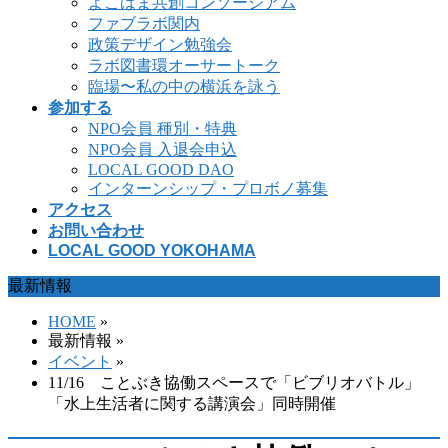
よこはま共創コンソーシアム
ファブラボ関内
政策デザイン勉強会
ラボ図書環オーサートーク
臨場〜私の中の横浜を詠う
参加する
NPO会員 種別・特典
NPO会員 入退会申込
LOCAL GOOD DAO
インターンシップ・プロボノ募集
アクセス
お問い合わせ
LOCAL GOOD YOKOHAMA
最新情報
HOME
»
最新情報 »
イベント
»
11/16 ことぶき協働スペースで「ビブリオバトル」
「水上生活者に関する講演会」同時開催