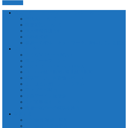
PAGETOP
横浜コミュニティデザイン・ラボについて
当法人について
業務委託について
個人情報保護方針
代表者挨拶
参加中の団体・ネットワーク、締結している協定
プロジェクト
さくらWORKS＜関内＞
泰生ポーチフロント
LOCAL GOOD YOKOHAMA
ヨコハマ経済新聞 / 港北経済新聞
横浜市ことぶき協働スペース
よこはま共創コンソーシアム
ファブラボ関内
政策デザイン勉強会
ラボ図書環オーサートーク
臨場〜私の中の横浜を詠う
参加する
NPO会員 種別・特典
NPO会員 入退会申込