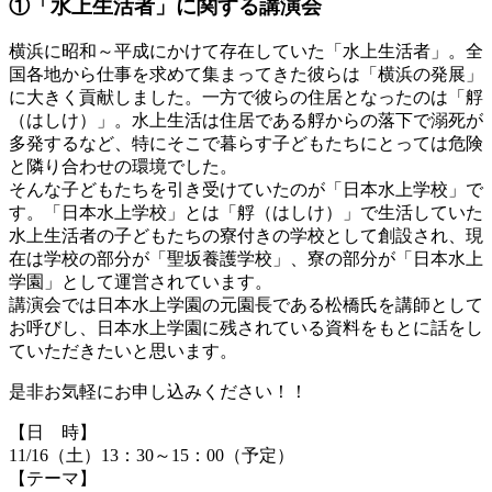
①「水上生活者」に関する講演会
横浜に昭和～平成にかけて存在していた「水上生活者」。全
国各地から仕事を求めて集まってきた彼らは「横浜の発展」
に大きく貢献しました。一方で彼らの住居となったのは「艀
（はしけ）」。水上生活は住居である艀からの落下で溺死が
多発するなど、特にそこで暮らす子どもたちにとっては危険
と隣り合わせの環境でした。
そんな子どもたちを引き受けていたのが「日本水上学校」で
す。「日本水上学校」とは「艀（はしけ）」で生活していた
水上生活者の子どもたちの寮付きの学校として創設され、現
在は学校の部分が「聖坂養護学校」、寮の部分が「日本水上
学園」として運営されています。
講演会では日本水上学園の元園長である松橋氏を講師として
お呼びし、日本水上学園に残されている資料をもとに話をし
ていただきたいと思います。
是非お気軽にお申し込みください！！
【日 時】
11/16（土）13：30～15：00（予定）
【テーマ】