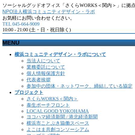
ソーシャルグッドオフィス「さくらWORKS＜関内＞」に拠
NPO法人横浜コミュニティデザイン・ラボ
お気軽にお問い合わせください。
TEL 045-664-9009
10:00 - 21:00 (土・日・祝日除く)
MENU
メ
横浜コミュニティデザイン・ラボについて
ニ
当法人について
ュ
業務委託について
ー
個人情報保護方針
を
代表者挨拶
飛
参加中の団体・ネットワーク、締結している協定
ば
プロジェクト
す
さくらWORKS＜関内＞
泰生ポーチフロント
LOCAL GOOD YOKOHAMA
ヨコハマ経済新聞 / 港北経済新聞
横浜市ことぶき協働スペース
よこはま共創コンソーシアム