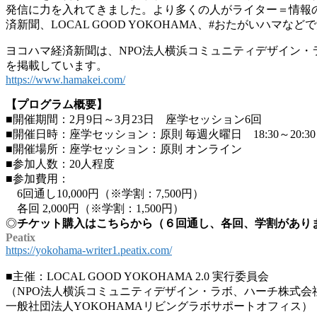
発信に力を入れてきました。より多くの人がライター＝情報
済新聞、LOCAL GOOD YOKOHAMA、#おたがいハマ
ヨコハマ経済新聞は、NPO法人横浜コミュニティデザイン・ラボ
を掲載しています。
https://www.hamakei.com/
【プログラム概要】
■開催期間：2月9日～3月23日 座学セッション6回
■開催日時：座学セッション：原則 毎週火曜日 18:30～20:30
■開催場所：座学セッション：原則 オンライン
■参加人数：20人程度
■参加費用：
6回通し10,000円（※学割：7,500円）
各回 2,000円（※学割：1,500円）
◎
チケット購入はこちらから（６回通し、各回、学割があり
Peatix
https://yokohama-writer1.peatix.com/
■主催：LOCAL GOOD YOKOHAMA 2.0 実行委員会
（NPO法人横浜コミュニティデザイン・ラボ、ハーチ株式会社（Circ
一般社団法人YOKOHAMAリビングラボサポートオフィス）