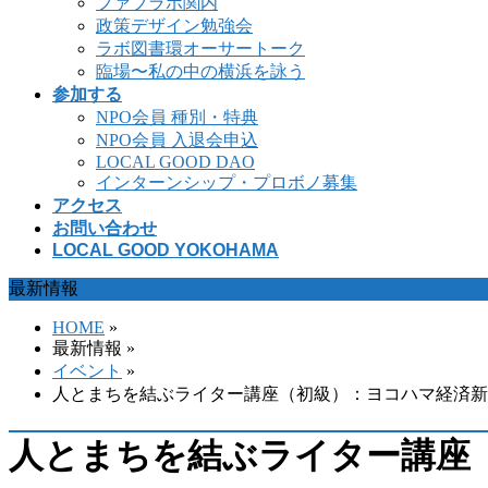
ファブラボ関内
政策デザイン勉強会
ラボ図書環オーサートーク
臨場〜私の中の横浜を詠う
参加する
NPO会員 種別・特典
NPO会員 入退会申込
LOCAL GOOD DAO
インターンシップ・プロボノ募集
アクセス
お問い合わせ
LOCAL GOOD YOKOHAMA
最新情報
HOME
»
最新情報 »
イベント
»
人とまちを結ぶライター講座（初級）：ヨコハマ経済新聞メ
人とまちを結ぶライター講座（