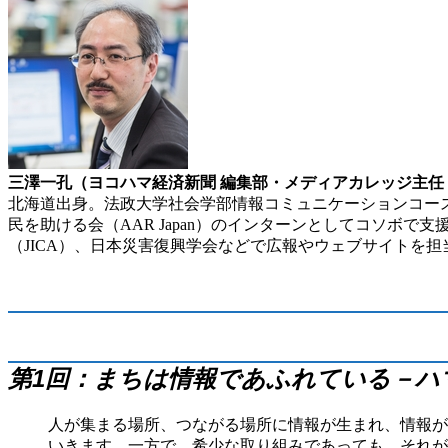
三澤一孔（ヨコハマ経済新聞 編集部・メディアカレッジ主任 
北海道出身。法政大学社会学部情報コミュニケーションコース卒。
民を助ける会（AAR Japan）のインターンとしてコソボ
（JICA）、日本災害復興学会などで広報やウェブサイトを
第1回：まちは情報であふれている－ハ
人が集まる場所、つながる場所に情報が生まれ、情報が
いきます。一方で、希少な取り組みであっても、それが