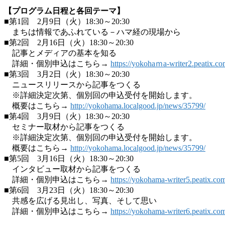
【プログラム日程と各回テーマ】
■第1回 2月9日（火）18:30～20:30
まちは情報であふれている－ハマ経の現場から
■第2回 2月16日（火）18:30～20:30
記事とメディアの基本を知る
詳細・個別申込はこちら→
https://yokohaｍa-writer2.peatix.c
■第3回 3月2日（火）18:30～20:30
ニュースリリースから記事をつくる
※詳細決定次第、個別回の申込受付を開始します。
概要はこちら→
http://yokohama.localgood.jp/news/35799/
■第4回 3月9日（火）18:30～20:30
セミナー取材から記事をつくる
※詳細決定次第、個別回の申込受付を開始します。
概要はこちら→
http://yokohama.localgood.jp/news/35799/
■第5回 3月16日（火）18:30～20:30
インタビュー取材から記事をつくる
詳細・個別申込はこちら→
https://yokohama-writer5.peatix.co
■第6回 3月23日（火）18:30～20:30
共感を広げる見出し、写真、そして思い
詳細・個別申込はこちら→
https://yokohama-writer6.peatix.co