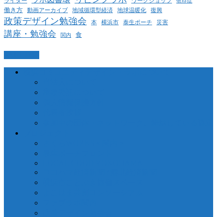
ライター
ワークショップ
依存症
働き方
動画アーカイブ
地球温暖化
地域循環型経済
復興
政策デザイン勉強会
泰生ポーチ
本
横浜市
災害
講座・勉強会
食
関内
PAGETOP
横浜コミュニティデザイン・ラボについて
当法人について
業務委託について
個人情報保護方針
代表者挨拶
参加中の団体・ネットワーク、締結している協定
プロジェクト
さくらWORKS＜関内＞
泰生ポーチフロント
LOCAL GOOD YOKOHAMA
ヨコハマ経済新聞 / 港北経済新聞
横浜市ことぶき協働スペース
よこはま共創コンソーシアム
ファブラボ関内
政策デザイン勉強会