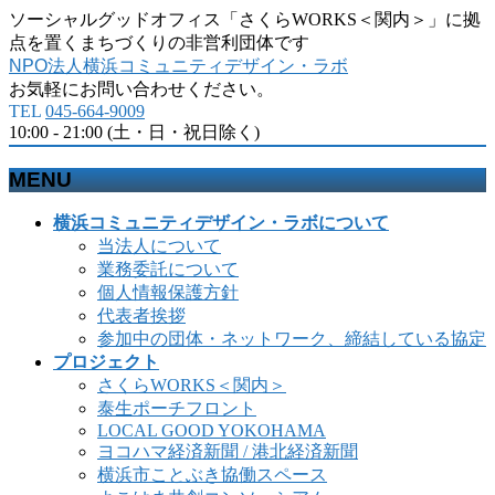
ソーシャルグッドオフィス「さくらWORKS＜関内＞」に拠
点を置くまちづくりの非営利団体です
NPO法人横浜コミュニティデザイン・ラボ
お気軽にお問い合わせください。
TEL
045-664-9009
10:00 - 21:00 (土・日・祝日除く)
MENU
メ
横浜コミュニティデザイン・ラボについて
ニ
当法人について
ュ
業務委託について
ー
個人情報保護方針
を
代表者挨拶
飛
参加中の団体・ネットワーク、締結している協定
ば
プロジェクト
す
さくらWORKS＜関内＞
泰生ポーチフロント
LOCAL GOOD YOKOHAMA
ヨコハマ経済新聞 / 港北経済新聞
横浜市ことぶき協働スペース