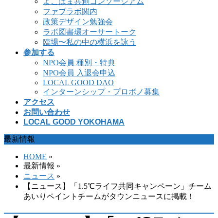
よこはま共創コンソーシアム
ファブラボ関内
政策デザイン勉強会
ラボ図書環オーサートーク
臨場〜私の中の横浜を詠う
参加する
NPO会員 種別・特典
NPO会員 入退会申込
LOCAL GOOD DAO
インターンシップ・プロボノ募集
アクセス
お問い合わせ
LOCAL GOOD YOKOHAMA
最新情報
HOME
»
最新情報 »
ニュース
»
【ニュース】「1.5℃ライフ共同キャンペーン」チーム
あいりペイントチームがタウンニュースに掲載！