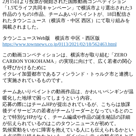
2月15日より投票が開始された国際動画コンペティション
「1.5℃ライフ共同キャンペーン」で横浜市より選出された3
作品のうちの1作品、チームあいりペイントが、18日配信さ
れたタウンニュース（横浜市・中区 西区）にて取り組みを
掲載されました。
タウンニュースWeb版 横浜市 中区・西区版
https://www.townnews.co.jp/0113/2021/02/18/562463.html
この動画コンペティションは、横浜市が取り組む「ZERO
CARBON YOKOHAMA」の実現に向けて、広く若者の関心
を呼びかけるために
イクレイ加盟都市であるフィンランド・トゥルク市と連携し
て実施されているものです。
チームあいりペイントの動画作品は、かわいいペンギンが温
暖化した地球で困ってしまうという内容。
応募の際にはチームHPが提出されているが、こちらは放課
後デイサービスの若者がチームリーダーとなっているとのこ
とで特別なHPがなく、チーム編成や作品の誕生秘話の詳細
が伝えられているのはこのタウンニュースが初めて。
気候変動をいかに障害を抱えている人にも伝えられるかとい