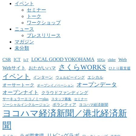
イベント
セミナー
トーク
ワークショップ
ニュース
プレスリリース
マガジン
未分類
LOCAL GOOD YOKOHAMA
CSR
ICT
Web
slider
IoT
SDGs
さくらWORKS
Webサイト
おたがいハマ
ひとり親支援
イベント
インターン
エシカル
ウェルビーイング
オープンデータ
オーサートーク
オープンイノベーション
オープンナイト
クラウドファンディング
サーキュラーエコノミーplus
スタッフ募集
セミナー
ボランティア
ヨコハマ経済新聞
ソーシャルインクルージョン
ヨコハマ経済新聞／港北経済新
聞
リビングラボ
ラボ図書環