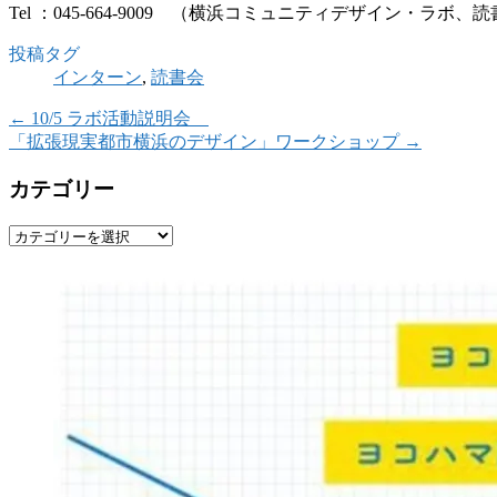
Tel ：045-664-9009 （横浜コミュニティデザイン・ラボ
投稿タグ
インターン
,
読書会
←
10/5 ラボ活動説明会
「拡張現実都市横浜のデザイン」ワークショップ
→
カテゴリー
カ
テ
ゴ
リ
ー