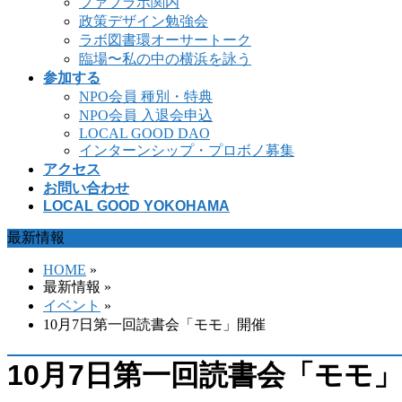
ファブラボ関内
政策デザイン勉強会
ラボ図書環オーサートーク
臨場〜私の中の横浜を詠う
参加する
NPO会員 種別・特典
NPO会員 入退会申込
LOCAL GOOD DAO
インターンシップ・プロボノ募集
アクセス
お問い合わせ
LOCAL GOOD YOKOHAMA
最新情報
HOME
»
最新情報 »
イベント
»
10月7日第一回読書会「モモ」開催
10月7日第一回読書会「モモ