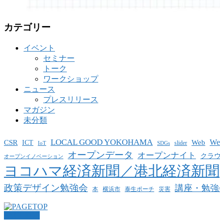
カテゴリー
イベント
セミナー
トーク
ワークショップ
ニュース
プレスリリース
マガジン
未分類
LOCAL GOOD YOKOHAMA
W
CSR
ICT
Web
slider
IoT
SDGs
オープンデータ
オープンナイト
クラ
オープンイノベーション
ヨコハマ経済新聞／港北経済新聞
政策デザイン勉強会
講座・勉強
泰生ポーチ
本
横浜市
災害
PAGETOP