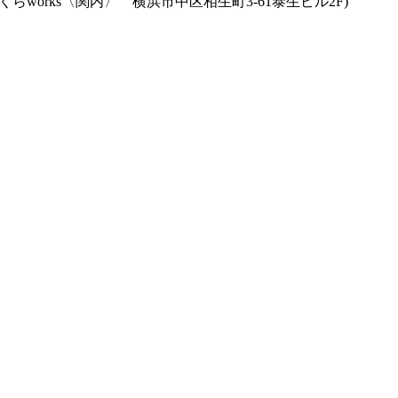
works〈関内〉 横浜市中区相生町3-61泰生ビル2F)