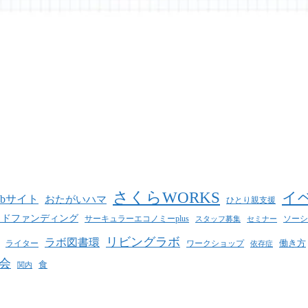
さくらWORKS
イ
ebサイト
おたがいハマ
ひとり親支援
ウドファンディング
サーキュラーエコノミーplus
ソーシ
スタッフ募集
セミナー
リビングラボ
ラボ図書環
働き方
ライター
ワークショップ
依存症
会
食
関内