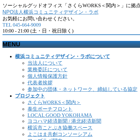
ソーシャルグッドオフィス「さくらWORKS＜関内＞」に拠
NPO法人横浜コミュニティデザイン・ラボ
お気軽にお問い合わせください。
TEL 045-664-9009
10:00 - 21:00 (土・日・祝日除く)
MENU
メ
横浜コミュニティデザイン・ラボについて
ニ
当法人について
ュ
業務委託について
ー
個人情報保護方針
を
代表者挨拶
飛
参加中の団体・ネットワーク、締結している協定
ば
プロジェクト
す
さくらWORKS＜関内＞
泰生ポーチフロント
LOCAL GOOD YOKOHAMA
ヨコハマ経済新聞 / 港北経済新聞
横浜市ことぶき協働スペース
よこはま共創コンソーシアム