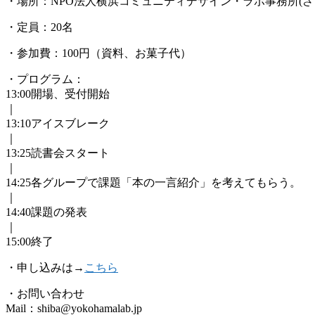
・場所：NPO法人横浜コミュニティデザイン・ラボ事務所(さくら
・定員：20名
・参加費：100円（資料、お菓子代）
・プログラム：
13:00開場、受付開始
｜
13:10アイスブレーク
｜
13:25読書会スタート
｜
14:25各グループで課題「本の一言紹介」を考えてもらう。
｜
14:40課題の発表
｜
15:00終了
・申し込みは→
こちら
・お問い合わせ
Mail：shiba@yokohamalab.jp