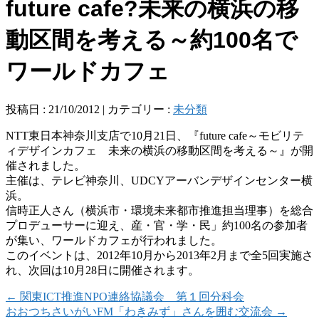
future cafe?未来の横浜の移
動区間を考える～約100名で
ワールドカフェ
投稿日 : 21/10/2012 | カテゴリー :
未分類
NTT東日本神奈川支店で10月21日、『future cafe～モビリテ
ィデザインカフェ 未来の横浜の移動区間を考える～』が開
催されました。
主催は、テレビ神奈川、UDCYアーバンデザインセンター横
浜。
信時正人さん（横浜市・環境未来都市推進担当理事）を総合
プロデューサーに迎え、産・官・学・民」約100名の参加者
が集い、ワールドカフェが行われました。
このイベントは、2012年10月から2013年2月まで全5回実施さ
れ、次回は10月28日に開催されます。
←
関東ICT推進NPO連絡協議会 第１回分科会
おおつちさいがいFM「わきみず」さんを囲む交流会
→