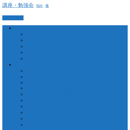
講座・勉強会
食
関内
PAGETOP
横浜コミュニティデザイン・ラボについて
当法人について
業務委託について
個人情報保護方針
代表者挨拶
参加中の団体・ネットワーク、締結している協定
プロジェクト
さくらWORKS＜関内＞
泰生ポーチフロント
LOCAL GOOD YOKOHAMA
ヨコハマ経済新聞 / 港北経済新聞
横浜市ことぶき協働スペース
よこはま共創コンソーシアム
ファブラボ関内
政策デザイン勉強会
ラボ図書環オーサートーク
臨場〜私の中の横浜を詠う