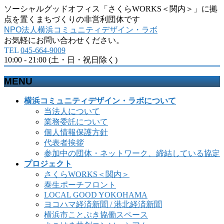
ソーシャルグッドオフィス「さくらWORKS＜関内＞」に拠
点を置くまちづくりの非営利団体です
NPO法人横浜コミュニティデザイン・ラボ
お気軽にお問い合わせください。
TEL
045-664-9009
10:00 - 21:00 (土・日・祝日除く)
MENU
メ
横浜コミュニティデザイン・ラボについて
ニ
当法人について
ュ
業務委託について
ー
個人情報保護方針
を
代表者挨拶
飛
参加中の団体・ネットワーク、締結している協定
ば
プロジェクト
す
さくらWORKS＜関内＞
泰生ポーチフロント
LOCAL GOOD YOKOHAMA
ヨコハマ経済新聞 / 港北経済新聞
横浜市ことぶき協働スペース