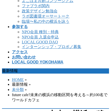
よこはま共創コンソーシアム
ファブラボ関内
政策デザイン勉強会
ラボ図書環オーサートーク
臨場〜私の中の横浜を詠う
参加する
NPO会員 種別・特典
NPO会員 入退会申込
LOCAL GOOD DAO
インターンシップ・プロボノ募集
アクセス
お問い合わせ
LOCAL GOOD YOKOHAMA
最新情報
HOME
»
最新情報 »
未分類
»
future cafe?未来の横浜の移動区間を考える～約100名で
ワールドカフェ