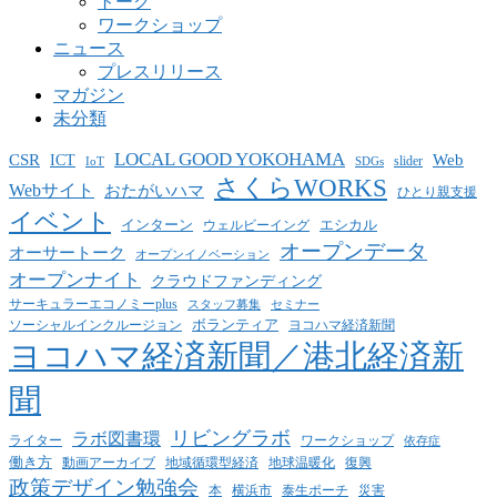
トーク
ワークショップ
ニュース
プレスリリース
マガジン
未分類
LOCAL GOOD YOKOHAMA
CSR
ICT
Web
slider
IoT
SDGs
さくらWORKS
Webサイト
おたがいハマ
ひとり親支援
イベント
インターン
エシカル
ウェルビーイング
オープンデータ
オーサートーク
オープンイノベーション
オープンナイト
クラウドファンディング
サーキュラーエコノミーplus
スタッフ募集
セミナー
ボランティア
ヨコハマ経済新聞
ソーシャルインクルージョン
ヨコハマ経済新聞／港北経済新
聞
リビングラボ
ラボ図書環
ライター
ワークショップ
依存症
働き方
動画アーカイブ
地球温暖化
地域循環型経済
復興
政策デザイン勉強会
泰生ポーチ
本
横浜市
災害