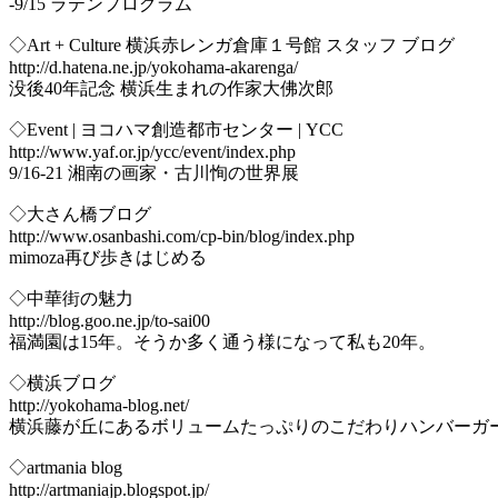
-9/15 ラテンプログラム
◇Art + Culture 横浜赤レンガ倉庫１号館 スタッフ ブログ
http://d.hatena.ne.jp/yokohama-akarenga/
没後40年記念 横浜生まれの作家大佛次郎
◇Event | ヨコハマ創造都市センター | YCC
http://www.yaf.or.jp/ycc/event/index.php
9/16-21 湘南の画家・古川恂の世界展
◇大さん橋ブログ
http://www.osanbashi.com/cp-bin/blog/index.php
mimoza再び歩きはじめる
◇中華街の魅力
http://blog.goo.ne.jp/to-sai00
福満園は15年。そうか多く通う様になって私も20年。
◇横浜ブログ
http://yokohama-blog.net/
横浜藤が丘にあるボリュームたっぷりのこだわりハンバーガ
◇artmania blog
http://artmaniajp.blogspot.jp/