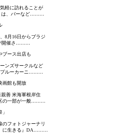
を気軽に訪れることが
とは、バーなど………
ル
、8月16日からブラジ
横浜」が開催さ………
やブース出店も
イーンズサークルなど
ンプルーカーニ………
映画館も開放
米親善 米海軍根岸住
区の一部が一般………
祭」
前線のフォトジャーナリ
）に生きる』DA………