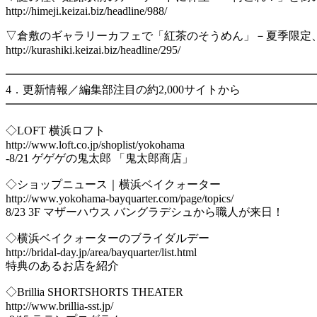
http://himeji.keizai.biz/headline/988/
▽倉敷のギャラリーカフェで「紅茶のそうめん」－夏季限定
http://kurashiki.keizai.biz/headline/295/
━━━━━━━━━━━━━━━━━━━━━━━━━━━
4．更新情報／編集部注目の約2,000サイトから
━━━━━━━━━━━━━━━━━━━━━━━━━━━
◇LOFT 横浜ロフト
http://www.loft.co.jp/shoplist/yokohama
-8/21 ゲゲゲの鬼太郎 「鬼太郎商店」
◇ショップニュース｜横浜ベイクォーター
http://www.yokohama-bayquarter.com/page/topics/
8/23 3F マザーハウス バングラデシュから職人が来日！
◇横浜ベイクォーターのブライダルデー
http://bridal-day.jp/area/bayquarter/list.html
特典のあるお店を紹介
◇Brillia SHORTSHORTS THEATER
http://www.brillia-sst.jp/