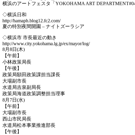
横浜のアートフェスタ「YOKOHAMA ART DEPARTMENT#04
◇横浜日和
http://hamaph.blog12.fc2.com/
夏の特別夜間開園 – ナイトズーラシア
◇横浜市 市長最近の動き
http://www.city.yokohama.lg.jp/ex/mayor/log/
8月8日(木)
【午前】
小林政策局長
【午後】
政策局額田政策課担当課長
大場副市長
水道局吉泉副局長
政策局海道政策調整担当理事
8月7日(水)
【午前】
大場副市長
西山市民局長
水道局松本事業推進部長
【午後】