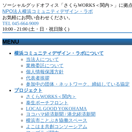
ソーシャルグッドオフィス「さくらWORKS＜関内＞」に拠
NPO法人横浜コミュニティデザイン・ラボ
お気軽にお問い合わせください。
TEL 045-664-9009
10:00 - 21:00 (土・日・祝日除く)
MENU
メ
横浜コミュニティデザイン・ラボについて
ニ
当法人について
ュ
業務委託について
ー
個人情報保護方針
を
代表者挨拶
飛
参加中の団体・ネットワーク、締結している協定
ば
プロジェクト
す
さくらWORKS＜関内＞
泰生ポーチフロント
LOCAL GOOD YOKOHAMA
ヨコハマ経済新聞 / 港北経済新聞
横浜市ことぶき協働スペース
よこはま共創コンソーシアム