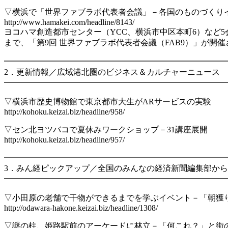
▽横浜で「世界ファブラボ代表者会議」－各国のものづくり
http://www.hamakei.com/headline/8143/
ヨコハマ創造都市センター（YCC、横浜市中区本町6）など5会
まで、「第9回 世界ファブラボ代表者会議（FAB9）」が開
━━━━━━━━━━━━━━━━━━━━━━━━━━━
2．更新情報／広域港北圏のビジネス＆カルチャーニュース
━━━━━━━━━━━━━━━━━━━━━━━━━━━
▽横浜市歴史博物館で東京都市大生がARサービスの実験
http://kohoku.keizai.biz/headline/958/
▽セン北ヨツバコで夏休みワークショップ－31講座展開
http://kohoku.keizai.biz/headline/957/
━━━━━━━━━━━━━━━━━━━━━━━━━━━
3．みん経ピックアップ／全国のみんなの経済新聞編集部から
━━━━━━━━━━━━━━━━━━━━━━━━━━━
▽小田原の老舗で干物ができるまでを学ぶイベント－「朝獲
http://odawara-hakone.keizai.biz/headline/1308/
▽謎の柱、姫路駅前のアーケードに林立－「何これ？」と街