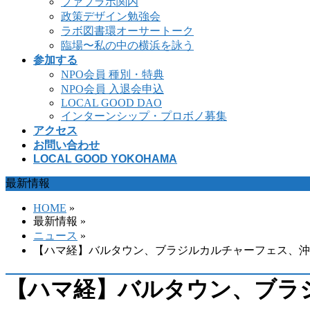
ファブラボ関内
政策デザイン勉強会
ラボ図書環オーサートーク
臨場〜私の中の横浜を詠う
参加する
NPO会員 種別・特典
NPO会員 入退会申込
LOCAL GOOD DAO
インターンシップ・プロボノ募集
アクセス
お問い合わせ
LOCAL GOOD YOKOHAMA
最新情報
HOME
»
最新情報 »
ニュース
»
【ハマ経】バルタウン、ブラジルカルチャーフェス、沖
【ハマ経】バルタウン、ブラ