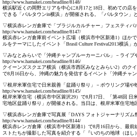
http://www.hamakei.com/headline/8148/
横浜駅近くの岡野エリアを中心に8月17と18日、初めての店
できる「バルタウンin横浜」が開催される。「バルタウン」
▽横浜赤レンガ倉庫で「ブラジルカルチャー」フェスティバ
http://www.hamakei.com/headline/8147/
横浜赤レンガ倉庫前イベント広場（横浜市中区新港1）ほかで
ルをテーマにしたイベント「Brasil Culture Festival2013
▽みなとみらいで「沖縄チャンプルーカーニバル」－ライブ
http://www.hamakei.com/headline/8146/
クイーンズスクエア横浜（横浜市西区みなとみらい2）のク
で8月16日から、沖縄の魅力を発信するイベント「沖縄チャ
▽根岸米軍住宅で日米親善「盆踊り祭り」－ボウリング場や
http://www.hamakei.com/headline/8145/
根岸米軍住宅（横浜市中区簑沢29）で8月17日、「第48回 日
宅地区盆踊り祭り」が開催される。当日は、根岸米軍住宅地
▽横浜赤レンガ倉庫で写真展「DAYS フォトジャーナリズム
http://www.hamakei.com/headline/8144/
横浜赤レンガ倉庫（横浜市中区新港1）で8月16日から、最
ストたちが撮影した写真を紹介する「『いのちの地球（ほし