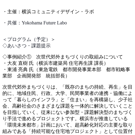
・主催：横浜コミュニティデザイン・ラボ
・共催：Yokohama Future Labo
＜プログラム（予定）＞
◇あいさつ・課題提示
◇事例紹介① 次世代郊外まちづくりの取組みについて
・大友 直樹 氏（横浜市建築局 住宅再生課 課長）
・東浦 亮典 氏（東急電鉄 都市開発事業本部 都市戦略事
業部 企画
開発部 統括部長）
次世代郊外まちづくりは、「既存のまちの持続、再生」
を目
的に、地域住民、行政、大学、民間事業者の連携・協
働によ
って「暮らしのインフラ」と「住まい」を再構築し
、少子社
会、高齢社会のさまざまな課題を一体的に解決し
ていくこと
を目指していく、従来にない参加型・課題解決
型のまちづく
り手法で進めるプロジェクトです。横浜市が
推進している
「環境未来都市」計画において、超高齢化対
応の主要な取り
組みである「持続可能な住宅地プロジェク
ト」として位置付