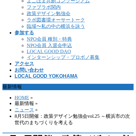
よこはま共創コンソーシアム
ファブラボ関内
政策デザイン勉強会
ラボ図書環オーサートーク
臨場〜私の中の横浜を詠う
参加する
NPO会員 種別・特典
NPO会員 入退会申込
LOCAL GOOD DAO
インターンシップ・プロボノ募集
アクセス
お問い合わせ
LOCAL GOOD YOKOHAMA
最新情報
HOME
»
最新情報 »
ニュース
»
8月5日開催：政策デザイン勉強会vol.25 ～横浜市の次
世代のまちづくりを考える