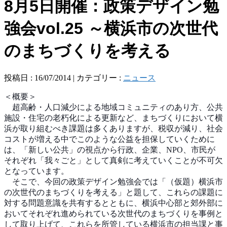
8月5日開催：政策デザイン勉
強会vol.25 ～横浜市の次世代
のまちづくりを考える
投稿日 : 16/07/2014 | カテゴリー :
ニュース
＜概要＞
超高齢・人口減少による地域コミュニティのあり方、公
共
施設・住宅の老朽化による更新など、まちづくりにおい
て横
浜が取り組むべき課題は多くありますが、税収が減り
、社会
コストが増える中でこのような公益を担保していく
ために
は、「新しい公共」の視点から行政、企業、NPO
、市民が
それぞれ「我々ごと」として真剣に考えていくこ
とが不可欠
となっています。
そこで、今回の政策デザイン勉強会では「（仮題）横浜
市
の次世代のまちづくりを考える」と題して、これらの課
題に
対する問題意識を共有するとともに、横浜中心部と郊
外部に
おいてそれぞれ進められている次世代のまちづくり
を事例と
して取り上げて、これらを所管している横浜市の
担当課と事