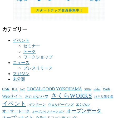
カテゴリー
イベント
セミナー
トーク
ワークショップ
ニュース
プレスリリース
マガジン
未分類
LOCAL GOOD YOKOHAMA
CSR
ICT
Web
slider
IoT
SDGs
さくらWORKS
Webサイト
おたがいハマ
ひとり親支援
イベント
インターン
エシカル
ウェルビーイング
オープンデータ
オーサートーク
オープンイノベーション
オープンナイト
クラウドファンディング