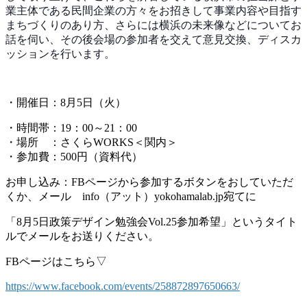
業主体である民間企業
の方々をお招きして事業内容や目指す
まちづくりのあり方
、さらには横浜の未来像などについてお
話を伺い、その後
会場の参加者を交えて意見交換、ディスカ
ッションを行い
ます。
・開催日：8月5日（火）
・時間帯：19：00～21：00
・場所 ：さくらWORKS＜関内＞
・参加費：500円（資料代）
お申し込み：FBページから参加するボタンをおしていただ
くか、メール info（アット）yokohamalab.jp宛てに
「8月5日政策デザイン勉強会Vol.25参加希望」というタイト
ルでメールをお送りください。
FBページはこちら▽
https://www.facebook.com/events/258872897650663/