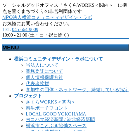
ソーシャルグッドオフィス「さくらWORKS＜関内＞」に拠
点を置くまちづくりの非営利団体です
NPO法人横浜コミュニティデザイン・ラボ
お気軽にお問い合わせください。
TEL
045-664-9009
10:00 - 21:00 (土・日・祝日除く)
MENU
メ
横浜コミュニティデザイン・ラボについて
ニ
当法人について
ュ
業務委託について
ー
個人情報保護方針
を
代表者挨拶
飛
参加中の団体・ネットワーク、締結している協定
ば
プロジェクト
す
さくらWORKS＜関内＞
泰生ポーチフロント
LOCAL GOOD YOKOHAMA
ヨコハマ経済新聞 / 港北経済新聞
横浜市ことぶき協働スペース