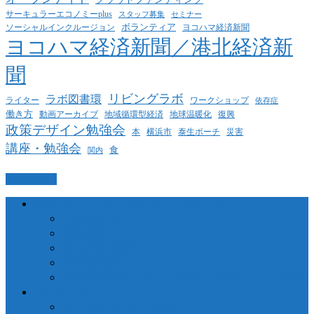
サーキュラーエコノミーplus
スタッフ募集
セミナー
ボランティア
ヨコハマ経済新聞
ソーシャルインクルージョン
ヨコハマ経済新聞／港北経済新
聞
リビングラボ
ラボ図書環
ライター
ワークショップ
依存症
働き方
動画アーカイブ
地球温暖化
地域循環型経済
復興
政策デザイン勉強会
泰生ポーチ
本
横浜市
災害
講座・勉強会
食
関内
PAGETOP
横浜コミュニティデザイン・ラボについて
当法人について
業務委託について
個人情報保護方針
代表者挨拶
参加中の団体・ネットワーク、締結している協定
プロジェクト
さくらWORKS＜関内＞