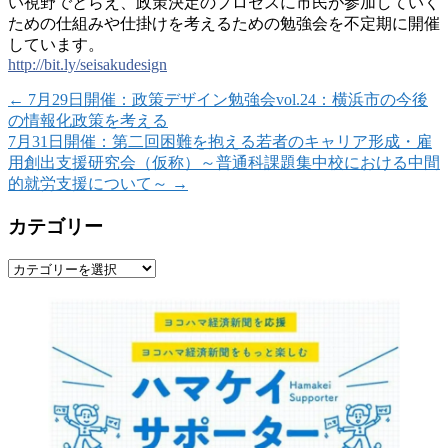
い視野でとらえ、政策決定のプロセスに市民が参加
していく
ための仕組みや仕掛けを考えるための勉強会を不
定期に開催
しています。
http://bit.ly/
seisakudesign
←
7月29日開催：政策デザイン勉強会vol.24：横浜市の今後
の情報化政策を考える
7月31日開催：第二回困難を抱える若者のキャリア形成・雇
用創出支援研究会（仮称）～普通科課題集中校における中間
的就労支援について～
→
カテゴリー
カ
テ
ゴ
リ
ー