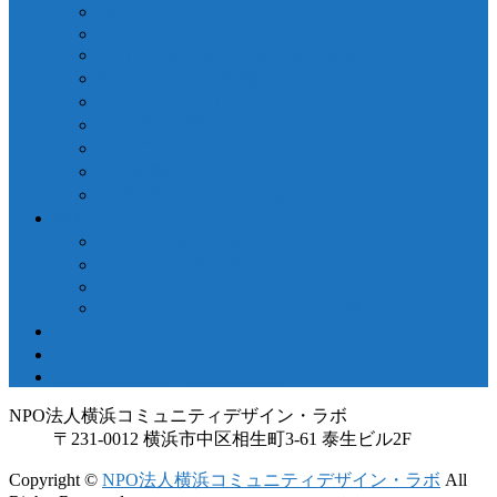
泰生ポーチフロント
LOCAL GOOD YOKOHAMA
ヨコハマ経済新聞 / 港北経済新聞
横浜市ことぶき協働スペース
よこはま共創コンソーシアム
ファブラボ関内
政策デザイン勉強会
ラボ図書環オーサートーク
臨場〜私の中の横浜を詠う
参加する
NPO会員 種別・特典
NPO会員 入退会申込
LOCAL GOOD DAO
インターンシップ・プロボノ募集
アクセス
お問い合わせ
LOCAL GOOD YOKOHAMA
NPO法人横浜コミュニティデザイン・ラボ
〒231-0012 横浜市中区相生町3-61 泰生ビル2F
Copyright ©
NPO法人横浜コミュニティデザイン・ラボ
All