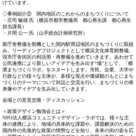
けています。
◇事例紹介② 関内地区のこれからのまちづくりについて
・庄司 敏雄 氏（横浜市都市整備局 都心再生課 都心再生
担当課長）
・片岡 公一 氏（山手総合計画研究所）
新庁舎整備を契機とした関内駅周辺地区のまちづくりに
取組
み、リーディングプロジェクトとして横浜文化体育館
整備、
現市庁舎街区の利活用・再整備を進めていきます。
あわせて
公民連携により新しいアイデアを生み出す“場”
として、「横
濱まちづくりラボ」をスタートします。市民
、企業、大学や
行政などの様々な主体が、多様な視点や価
値観のもとにまち
づくりのテーマについて対話と交流を行
い、まちづくりの将
来像やアイデアを生み出していきます
。
会場との意見交換・ディスカッション
＜政策デザイン勉強会とは＞
NPO法人横浜コミュニティデザイン・ラボでは、様々な
主
体の連携により、地域の具体的な課題や、課題解決のた
めの
国内外の先進的な政策の情勢などを知り、未来の街の
姿を広