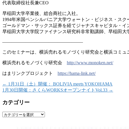
代表取締役社長兼CEO
早稲田大学卒業後、総合商社に入社。
1994年米国ペンシルバニア大学ウォートン・ビジネス
・スク
ゴールドマン・サックス証券を経てジャナスキャピタル・
イ
早稲田大学大学院ファイナンス研究科非常勤講師、早稲田
大
—————————————————–
このセミナーは、横浜売れるモノづくり研究会と横浜コミ
ュ
横浜売れるモノづくり研究会
http://www.monoken.net/
はまリンクプロジェクト
https://hama-link.net/
←
1月31日（土）開催： BOLIVIA meets YOKOHAMA
1月30日開催：さくらWORKSオープンナイトVol.33
→
カテゴリー
カ
テ
ゴ