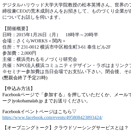
デジタルハリウッド大学大学院教授の松本英博さん、世界
の
締役兼CEOの荒木成則さんをお招きして、も
のづくり企業が
についてお話しを伺います。
【開催概要】
日時：2015年1月26日（月） 18時半～20時半
会場：さくらWORKS＜関内＞
住所：〒231-0012 横浜市中区相生町3-61 泰生ビル2F
参加費：2,000円
主催：横浜売れるモノづくり研究会
共催：NPO法人横浜コミ
ュニティデザイン・ラボはまリンク
※セミナー参加費は当日会場でお支払い下さい。閉会後、
そ
(懇親会終了予定21時)
【申込み方法】
Facebookページで「参加する」を押していただく
か、メール
ーク)yokohamalab.jp
までお送りください。
Facebookイベントページはこちら▽
https://www.facebook.com/events/495808423893424/
【オープニングトーク】クラウドソーシングサービスとは
？