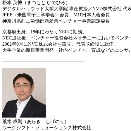
松本 英博（まつもと ひでひろ）
デジタルハリウッド大学大学院 専任教授／NVD株式会社 代
IEEE（米国電子工学学会）会員、MIT日本人会会員
神奈川県商工労働部新産業ベンチャー事業認定委員
京都府出身。18年にわたりNECに勤務。
NEC退社後、ベンチャー投資会社ネオテニーにおいてベ
ンチ
2002年9月にNVD株式会社を設立、代表取締役に就
任。
大手企業の新規事業開発・社内ベンチャー育成などのコン
サ
—————————————————–
荒木 成則（あらき しげのり）
ワークシフト・ソリューションズ株式会社