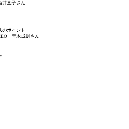
井直子さん
法のポイント
CEO 荒木成則さん
ん