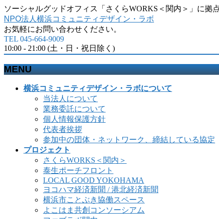
ソーシャルグッドオフィス「さくらWORKS＜関内＞」に拠
NPO法人横浜コミュニティデザイン・ラボ
お気軽にお問い合わせください。
TEL 045-664-9009
10:00 - 21:00 (土・日・祝日除く)
MENU
メ
横浜コミュニティデザイン・ラボについて
ニ
当法人について
ュ
業務委託について
ー
個人情報保護方針
を
代表者挨拶
飛
参加中の団体・ネットワーク、締結している協定
ば
プロジェクト
す
さくらWORKS＜関内＞
泰生ポーチフロント
LOCAL GOOD YOKOHAMA
ヨコハマ経済新聞 / 港北経済新聞
横浜市ことぶき協働スペース
よこはま共創コンソーシアム