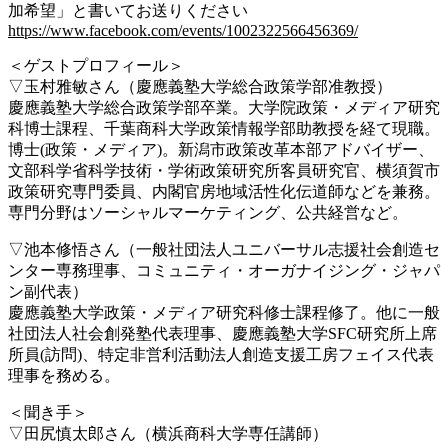
加希望」と書いてお送りください
https://www.facebook.com/events/1002322566456369/
＜ゲストプロフィール＞
▽玉村雅敏さん（慶應義塾大学総合政策学部准教授）
慶應義塾大学総合政策学部卒業。大学院政策・メディア研究
科博士課程、千葉商科大学政策情報学部助教授を経て現職。
博士(政策・メディア)。新潟市政策改革本部アドバイザー、
文部科学省科学技術・学術政策研究所客員研究官、横須賀市
政策研究専門委員、内閣官房地域活性化伝道師などを兼務。
専門分野はソーシャルマーケティング、公共経営など。
▽池本修悟さん（一般社団法人ユニバーサル志援社会創造セ
ンター専務理事、コミュニティ・オーガナイジング・ジャパ
ン副代表）
慶應義塾大学政策・メディア研究科修士課程修了。他に一般
社団法人社会創発塾代表理事、慶應義塾大学SFC研究所上席
所員(訪問)、特定非営利活動法人創造支援工房フェイス代表
理事を務める。
＜聞き手＞
▽田尻慎太郎さん（横浜商科大学専任講師）