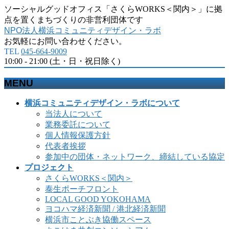
ソーシャルグッドオフィス「さくらWORKS＜関内＞」に拠
点を置くまちづくりの非営利団体です
NPO法人横浜コミュニティデザイン・ラボ
お気軽にお問い合わせください。
TEL
045-664-9009
10:00 - 21:00 (土・日・祝日除く)
MENU
メ
横浜コミュニティデザイン・ラボについて
ニ
当法人について
ュ
業務委託について
ー
個人情報保護方針
を
代表者挨拶
飛
参加中の団体・ネットワーク、締結している協定
ば
プロジェクト
す
さくらWORKS＜関内＞
泰生ポーチフロント
LOCAL GOOD YOKOHAMA
ヨコハマ経済新聞 / 港北経済新聞
横浜市ことぶき協働スペース