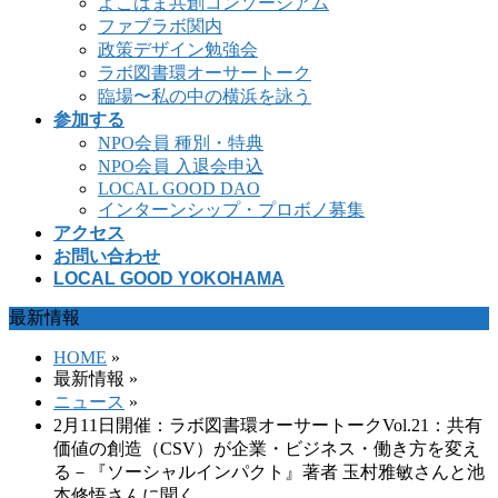
よこはま共創コンソーシアム
ファブラボ関内
政策デザイン勉強会
ラボ図書環オーサートーク
臨場〜私の中の横浜を詠う
参加する
NPO会員 種別・特典
NPO会員 入退会申込
LOCAL GOOD DAO
インターンシップ・プロボノ募集
アクセス
お問い合わせ
LOCAL GOOD YOKOHAMA
最新情報
HOME
»
最新情報 »
ニュース
»
2月11日開催：ラボ図書環オーサートークVol.21：共有
価値の創造（CSV）が企業・ビジネス・働き方を変え
る－『ソーシャルインパクト』著者 玉村雅敏さんと池
本修悟さんに聞く