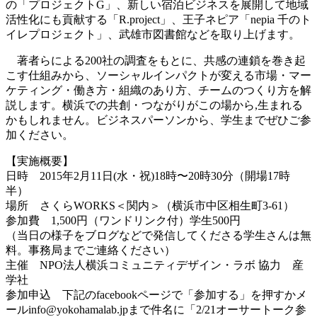
の「プロジェクトG」、新しい宿泊ビジネスを展開して地域
活性化にも貢献する「R.project」、王子ネピア「nepia 千のト
イレプロジェクト」、武雄市図書館などを取り上げます。
著者らによる200社の調査をもとに、共感の連鎖を巻き起
こす仕組みから、ソーシャルインパクトが変える市場・マー
ケティング・働き方・組織のあり方、チームのつくり方を解
説します。横浜での共創・つながりがこの場から,生まれる
かもしれません。ビジネスパーソンから、学生までぜひご参
加ください。
【実施概要】
日時 2015年2月11日(水・祝)18時〜20時30分（開場17時
半）
場所 さくらWORKS＜関内＞（横浜市中区相生町3-61）
参加費 1,500円（ワンドリンク付）学生500円
（当日の様子をブログなどで発信してくださる学生さんは無
料。事務局までご連絡ください）
主催 NPO法人横浜コミュニティデザイン・ラボ 協力 産
学社
参加申込 下記のfacebookページで「参加する」を押すかメ
ールinfo@yokohamalab.jpまで件名に「2/21オーサートーク参