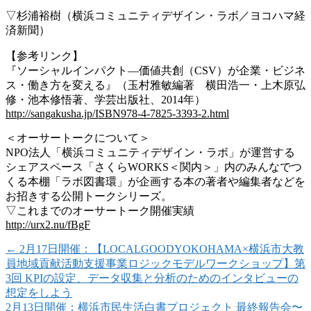
▽杉浦裕樹（横浜コミュニティデザイン・ラボ／ヨコハマ経
済新聞）
【参考リンク】
『ソーシャルインパクト―価値共創（CSV）が企業・ビジネ
ス・働き方を変える』（玉村雅敏編著 横田浩一・上木原弘
修・池本修悟著、学芸出版社、2014年）
http://sangakusha.jp/ISBN978-4-7825-3393-2.html
＜オーサートークについて＞
NPO法人「横浜コミュニティデザイン・ラボ」が運営する
シェアスペース「さくらWORKS＜関内＞」内のみんなでつ
くる本棚「ラボ図書環」が企画する本の著者や編集者などを
お招きする公開トークシリーズ。
▽これまでのオーサートーク開催実績
http://urx2.nu/fBgF
←
2月17日開催：【LOCALGOODYOKOHAMA×横浜市大教
員地域貢献活動支援事業ロジックモデルワークショップ】第
3回 KPIの設定、データ収集と分析のためのインタビューの
想定をしよう
2月13日開催：横浜市民生活白書プロジェクト 最終報告会〜