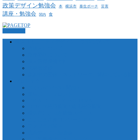
政策デザイン勉強会
泰生ポーチ
本
横浜市
災害
講座・勉強会
食
関内
PAGETOP
横浜コミュニティデザイン・ラボについて
当法人について
業務委託について
個人情報保護方針
代表者挨拶
参加中の団体・ネットワーク、締結している協定
プロジェクト
さくらWORKS＜関内＞
泰生ポーチフロント
LOCAL GOOD YOKOHAMA
ヨコハマ経済新聞 / 港北経済新聞
横浜市ことぶき協働スペース
よこはま共創コンソーシアム
ファブラボ関内
政策デザイン勉強会
ラボ図書環オーサートーク