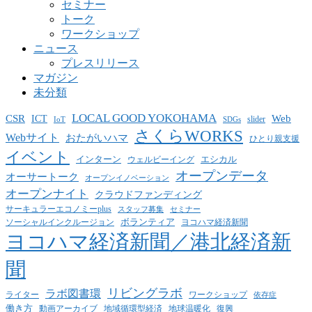
セミナー
トーク
ワークショップ
ニュース
プレスリリース
マガジン
未分類
LOCAL GOOD YOKOHAMA
CSR
ICT
Web
slider
IoT
SDGs
さくらWORKS
Webサイト
おたがいハマ
ひとり親支援
イベント
インターン
エシカル
ウェルビーイング
オープンデータ
オーサートーク
オープンイノベーション
オープンナイト
クラウドファンディング
サーキュラーエコノミーplus
スタッフ募集
セミナー
ボランティア
ヨコハマ経済新聞
ソーシャルインクルージョン
ヨコハマ経済新聞／港北経済新
聞
リビングラボ
ラボ図書環
ライター
ワークショップ
依存症
働き方
動画アーカイブ
地球温暖化
地域循環型経済
復興