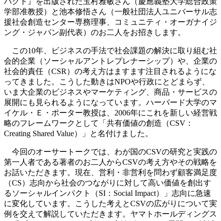
パクト』を出版された玉村雅敏さん（慶應義塾大学総合政策
学部准教授）と池本修悟さん（一般社団法人ユニバーサル志
援社会創造センター専務理事、コミュニティ・オーガナイジ
ング・ジャパン副代表）のお二人をお招きします。
この10年、ビジネスの手法で社会課題の解決に取り組む社
会的企業（ソーシャルアントレプレナーシップ）や、企業の
社会的責任（CSR）の考え方はますます注目されるようにな
ってきました。こうした動きはNPOや行政にとどまらず、
いま大企業のビジネスやマーケティング、商品・サービスの
展開にも見られるようになっています。ハーバード大学のマ
イケル・Ｅ・ポーター教授は、2006年にこれを新しい経営戦
略のフレームワークとして「共有価値の創造（CSV：
Creating Shared Value）」と名付けました。
今回のオーサートークでは、わが国のCSVの研究と実践の
第一人者である著者のお二人からCSVの考え方やその戦略を
お話いただきます。現在、営利・非営利を問わず顧客満足度
（CS）志向から社会のつながりに対して高い価値を創出す
るソーシャルインパクト（SI：Social Impact）」志向に急速
に変化しています。こうした考えとCSVの広がりについて実
例を交えて解説していただきます。ヤマトホールディングス