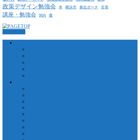
政策デザイン勉強会
泰生ポーチ
本
横浜市
災害
講座・勉強会
食
関内
PAGETOP
横浜コミュニティデザイン・ラボについて
当法人について
業務委託について
個人情報保護方針
代表者挨拶
参加中の団体・ネットワーク、締結している協定
プロジェクト
さくらWORKS＜関内＞
泰生ポーチフロント
LOCAL GOOD YOKOHAMA
ヨコハマ経済新聞 / 港北経済新聞
横浜市ことぶき協働スペース
よこはま共創コンソーシアム
ファブラボ関内
政策デザイン勉強会