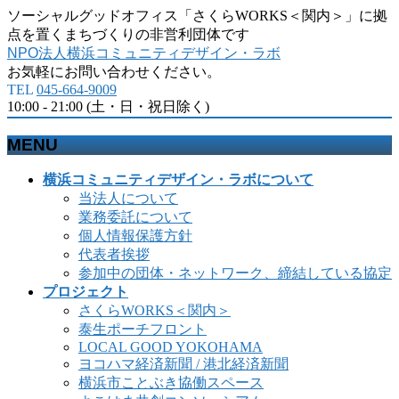
ソーシャルグッドオフィス「さくらWORKS＜関内＞」に拠
点を置くまちづくりの非営利団体です
NPO法人横浜コミュニティデザイン・ラボ
お気軽にお問い合わせください。
TEL
045-664-9009
10:00 - 21:00 (土・日・祝日除く)
MENU
メ
横浜コミュニティデザイン・ラボについて
ニ
当法人について
ュ
業務委託について
ー
個人情報保護方針
を
代表者挨拶
飛
参加中の団体・ネットワーク、締結している協定
ば
プロジェクト
す
さくらWORKS＜関内＞
泰生ポーチフロント
LOCAL GOOD YOKOHAMA
ヨコハマ経済新聞 / 港北経済新聞
横浜市ことぶき協働スペース