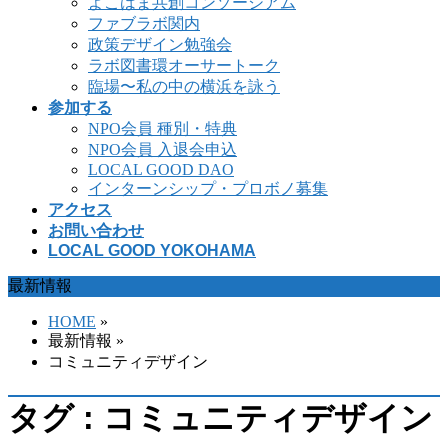
よこはま共創コンソーシアム
ファブラボ関内
政策デザイン勉強会
ラボ図書環オーサートーク
臨場〜私の中の横浜を詠う
参加する
NPO会員 種別・特典
NPO会員 入退会申込
LOCAL GOOD DAO
インターンシップ・プロボノ募集
アクセス
お問い合わせ
LOCAL GOOD YOKOHAMA
最新情報
HOME
»
最新情報 »
コミュニティデザイン
タグ : コミュニティデザイン