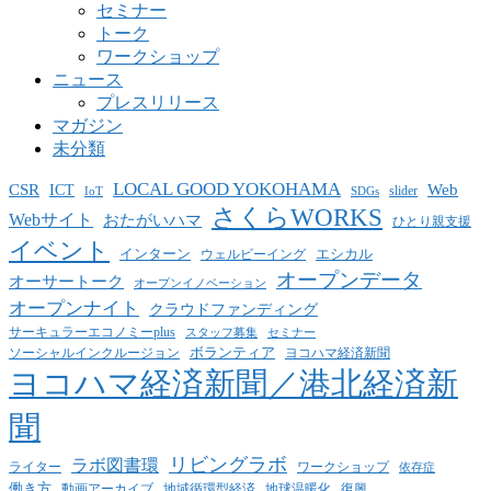
セミナー
トーク
ワークショップ
ニュース
プレスリリース
マガジン
未分類
LOCAL GOOD YOKOHAMA
CSR
ICT
Web
slider
IoT
SDGs
さくらWORKS
Webサイト
おたがいハマ
ひとり親支援
イベント
インターン
エシカル
ウェルビーイング
オープンデータ
オーサートーク
オープンイノベーション
オープンナイト
クラウドファンディング
サーキュラーエコノミーplus
スタッフ募集
セミナー
ボランティア
ヨコハマ経済新聞
ソーシャルインクルージョン
ヨコハマ経済新聞／港北経済新
聞
リビングラボ
ラボ図書環
ライター
ワークショップ
依存症
働き方
動画アーカイブ
地球温暖化
地域循環型経済
復興