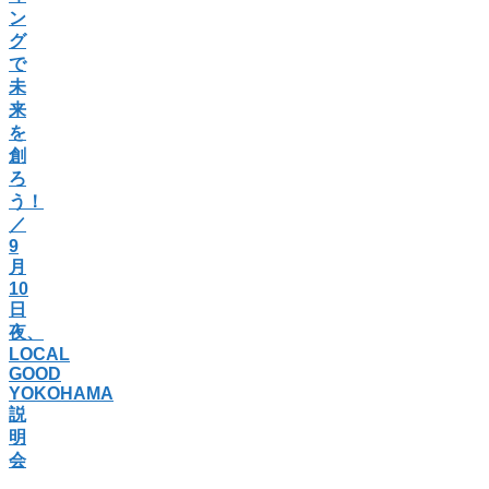
ン
グ
で
未
来
を
創
ろ
う！
／
9
月
10
日
夜、
LOCAL
GOOD
YOKOHAMA
説
明
会