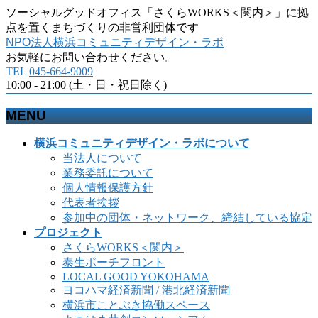
ソーシャルグッドオフィス「さくらWORKS＜関内＞」に拠
点を置くまちづくりの非営利団体です
NPO法人横浜コミュニティデザイン・ラボ
お気軽にお問い合わせください。
TEL
045-664-9009
10:00 - 21:00 (土・日・祝日除く)
MENU
メ
横浜コミュニティデザイン・ラボについて
ニ
当法人について
ュ
業務委託について
ー
個人情報保護方針
を
代表者挨拶
飛
参加中の団体・ネットワーク、締結している協定
ば
プロジェクト
す
さくらWORKS＜関内＞
泰生ポーチフロント
LOCAL GOOD YOKOHAMA
ヨコハマ経済新聞 / 港北経済新聞
横浜市ことぶき協働スペース