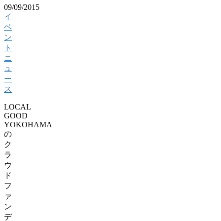
09/09/2015
イ
ベ
ン
ト
ニ
ュ
ー
ス
LOCAL
GOOD
YOKOHAMA
の
ク
ラ
ウ
ド
フ
ァ
ン
デ