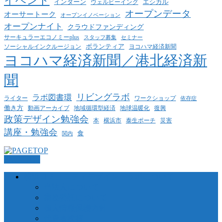
イベント
インターン
エシカル
ウェルビーイング
オープンデータ
オーサートーク
オープンイノベーション
オープンナイト
クラウドファンディング
サーキュラーエコノミーplus
スタッフ募集
セミナー
ボランティア
ヨコハマ経済新聞
ソーシャルインクルージョン
ヨコハマ経済新聞／港北経済新
聞
リビングラボ
ラボ図書環
ライター
ワークショップ
依存症
働き方
動画アーカイブ
地球温暖化
地域循環型経済
復興
政策デザイン勉強会
泰生ポーチ
本
横浜市
災害
講座・勉強会
食
関内
PAGETOP
横浜コミュニティデザイン・ラボについて
当法人について
業務委託について
個人情報保護方針
代表者挨拶