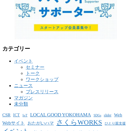
カテゴリー
イベント
セミナー
トーク
ワークショップ
ニュース
プレスリリース
マガジン
未分類
LOCAL GOOD YOKOHAMA
CSR
ICT
Web
slider
IoT
SDGs
さくらWORKS
Webサイト
おたがいハマ
ひとり親支援