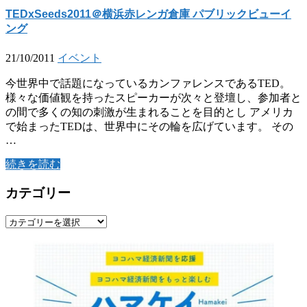
TEDxSeeds2011＠横浜赤レンガ倉庫 パブリックビューイ
ング
21/10/2011
イベント
今世界中で話題になっているカンファレンスであるTED。
様々な価値観を持ったスピーカーが次々と登壇し、参加者と
の間で多くの知の刺激が生まれることを目的とし アメリカ
で始まったTEDは、世界中にその輪を広げています。 その
…
続きを読む
カテゴリー
カ
テ
ゴ
リ
ー