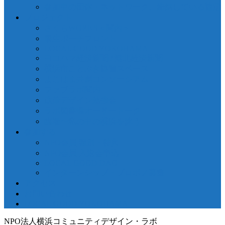
参加中の団体・ネットワーク、締結している協定
プロジェクト
さくらWORKS＜関内＞
泰生ポーチフロント
LOCAL GOOD YOKOHAMA
ヨコハマ経済新聞 / 港北経済新聞
横浜市ことぶき協働スペース
よこはま共創コンソーシアム
ファブラボ関内
政策デザイン勉強会
ラボ図書環オーサートーク
臨場〜私の中の横浜を詠う
参加する
NPO会員 種別・特典
NPO会員 入退会申込
LOCAL GOOD DAO
インターンシップ・プロボノ募集
アクセス
お問い合わせ
LOCAL GOOD YOKOHAMA
NPO法人横浜コミュニティデザイン・ラボ