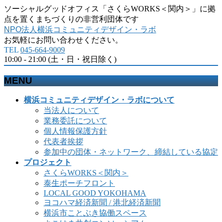
ソーシャルグッドオフィス「さくらWORKS＜関内＞」に拠
点を置くまちづくりの非営利団体です
NPO法人横浜コミュニティデザイン・ラボ
お気軽にお問い合わせください。
TEL
045-664-9009
10:00 - 21:00 (土・日・祝日除く)
MENU
メ
横浜コミュニティデザイン・ラボについて
ニ
当法人について
ュ
業務委託について
ー
個人情報保護方針
を
代表者挨拶
飛
参加中の団体・ネットワーク、締結している協定
ば
プロジェクト
す
さくらWORKS＜関内＞
泰生ポーチフロント
LOCAL GOOD YOKOHAMA
ヨコハマ経済新聞 / 港北経済新聞
横浜市ことぶき協働スペース