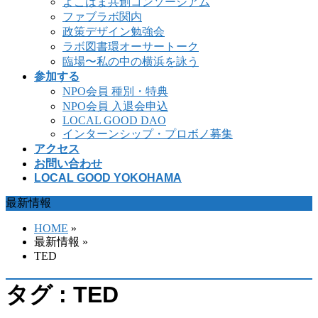
よこはま共創コンソーシアム
ファブラボ関内
政策デザイン勉強会
ラボ図書環オーサートーク
臨場〜私の中の横浜を詠う
参加する
NPO会員 種別・特典
NPO会員 入退会申込
LOCAL GOOD DAO
インターンシップ・プロボノ募集
アクセス
お問い合わせ
LOCAL GOOD YOKOHAMA
最新情報
HOME
»
最新情報 »
TED
タグ : TED